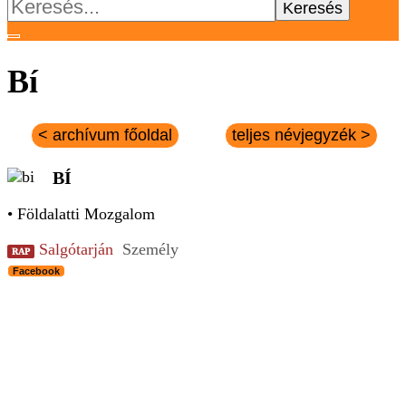
Keresés:
Bí
< archívum főoldal
teljes névjegyzék >
BÍ
• Földalatti Mozgalom
Salgótarján
Személy
RAP
Facebook