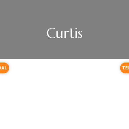
Curtis
DAL
TE