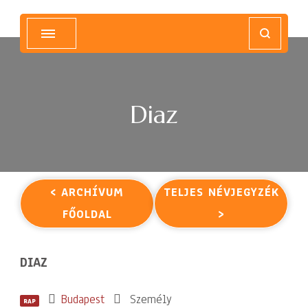
Magyar Hip Hop Archívum
Magyarország
Diaz
< ARCHÍVUM
TELJES NÉVJEGYZÉK
FŐOLDAL
>
DIAZ
Budapest
Személy
RAP