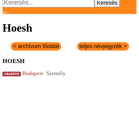
Keresés:
Hoesh
< archívum főoldal
teljes névjegyzék >
HOESH
Budapest
Személy
GRAFFITI