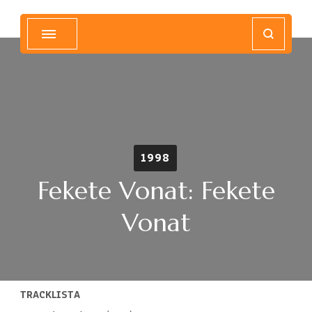
Magyar Hip Hop Archívum
Magyarország
1998
Fekete Vonat: Fekete
Vonat
TRACKLISTA