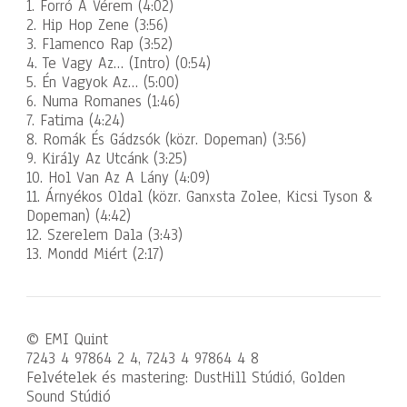
1. Forró A Vérem (4:02)
2. Hip Hop Zene (3:56)
3. Flamenco Rap (3:52)
4. Te Vagy Az… (Intro) (0:54)
5. Én Vagyok Az… (5:00)
6. Numa Romanes (1:46)
7. Fatima (4:24)
8. Romák És Gádzsók (közr. Dopeman) (3:56)
9. Király Az Utcánk (3:25)
10. Hol Van Az A Lány (4:09)
11. Árnyékos Oldal (közr. Ganxsta Zolee, Kicsi Tyson &
Dopeman) (4:42)
12. Szerelem Dala (3:43)
13. Mondd Miért (2:17)
© EMI Quint
7243 4 97864 2 4, 7243 4 97864 4 8
Felvételek és mastering: DustHill Stúdió, Golden
Sound Stúdió