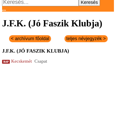
Keresés:
J.F.K. (Jó Faszik Klubja)
< archívum főoldal
teljes névjegyzék >
J.F.K. (JÓ FASZIK KLUBJA)
Kecskemét
Csapat
RAP