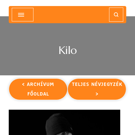
Magyar Hip Hop Archívum
Magyarország
Kilo
< ARCHÍVUM
TELJES NÉVJEGYZÉK
FŐOLDAL
>