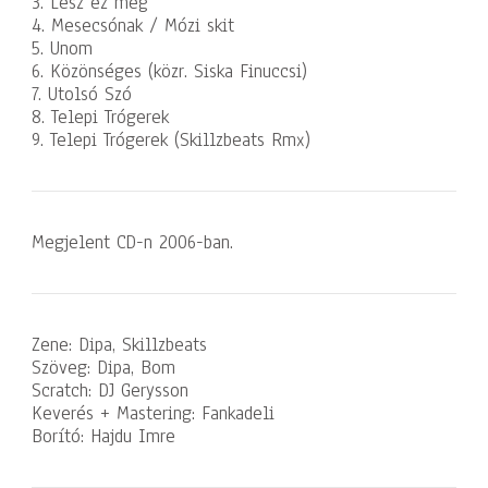
3. Lesz ez még
4. Mesecsónak / Mózi skit
5. Unom
6. Közönséges (közr. Siska Finuccsi)
7. Utolsó Szó
8. Telepi Trógerek
9. Telepi Trógerek (Skillzbeats Rmx)
Megjelent CD-n 2006-ban.
Zene: Dipa, Skillzbeats
Szöveg: Dipa, Bom
Scratch: DJ Gerysson
Keverés + Mastering: Fankadeli
Borító: Hajdu Imre