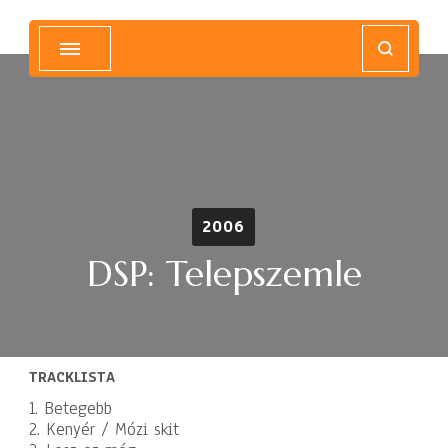
Magyar Hip Hop Archívum
Magyarország
2006
DSP: Telepszemle
TRACKLISTA
1. Betegebb
2. Kenyér / Mózi skit