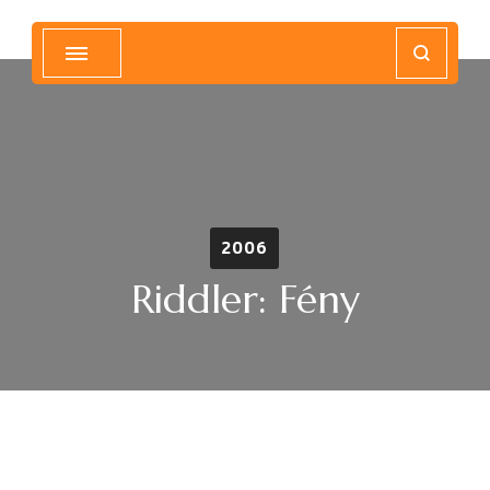
Magyar Hip Hop Archívum
Magyarország
2006
Riddler: Fény