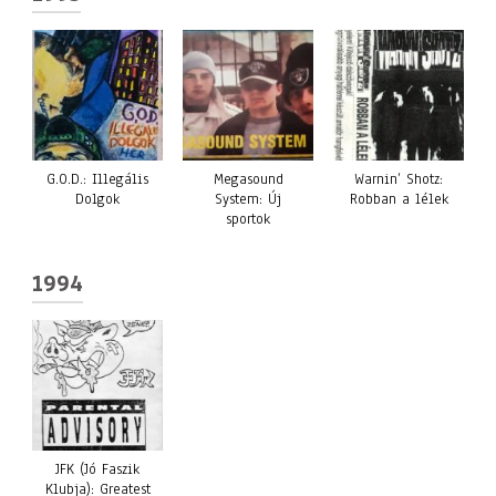
G.O.D.: Illegális
Megasound
Warnin’ Shotz:
Dolgok
System: Új
Robban a lélek
sportok
1994
JFK (Jó Faszik
Klubja): Greatest