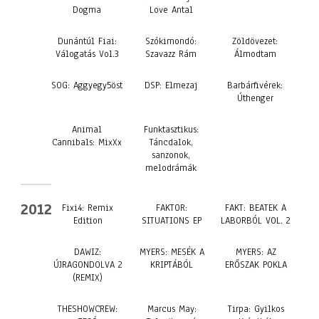
Dogma
Love Antal
Dunántúl Fiai:
Szókimondó:
Zöldövezet:
Válogatás Vol.3
Szavazz Rám
Álmodtam
SOG: Aggyegy5öst
DSP: Elmezaj
Barbárfivérek:
Úthenger
Animal
Funktasztikus:
Cannibals: MixXx
Táncdalok,
sanzonok,
melodrámák
2012
Fixi4: Remix
FAKTOR:
FAKT: BEATEK A
Edition
SITUATIONS EP
LABORBÓL VOL. 2
DAWIZ:
MYERS: MESÉK A
MYERS: AZ
ÚJRAGONDOLVA 2
KRIPTÁBÓL
ERŐSZAK POKLA
(REMIX)
THESHOWCREW:
Marcus May:
Tirpa: Gyilkos