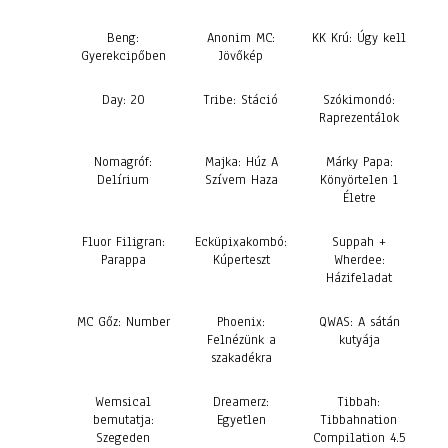
Beng:
Anonim MC:
KK Krú: Úgy kell
Gyerekcipőben
Jövőkép
Day: 20
Tribe: Stáció
Szókimondó:
Raprezentálok
Nomagróf:
Majka: Húz A
Márky Papa:
Delírium
Szívem Haza
Könyörtelen 1
Életre
Fluor Filigran:
Ecküpixakombó:
Suppah +
Parappa
Kúperteszt
Wherdee:
Házifeladat
MC Gőz: Number
Phoenix:
QWAS: A sátán
Felnézünk a
kutyája
szakadékra
Wemsical
Dreamerz:
Tibbah:
bemutatja:
Egyetlen
Tibbahnation
Szegeden
Compilation 4.5