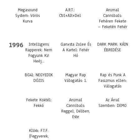
Megasound
A.R.T.:
Animal
System: Vörös
Ctrl+Alt+Del
Cannibals:
Kurva
Fehéren Fekete
– Feketén Fehér
1996
Intelligens
Ganxsta Zolee És
DARK MARK: KÁIN
Rapperek: Nem
A Kartel: Fehér
ÉBREDÉSE
Fogyunk Ki!
Hó
Heéj…
BG41: NEGYEDIK
Magyar Rap
Rap és Punk A
DÓZIS
Válogatás: 1.
Fasizmus ellen:
Válogatás
Fekete Koktél:
Animal
Az Árral
Fekkó
Cannibals:
Szemben: DEMO
Reggel, Délben,
Este
Klikk: F.T.F.
(Fegyverek,