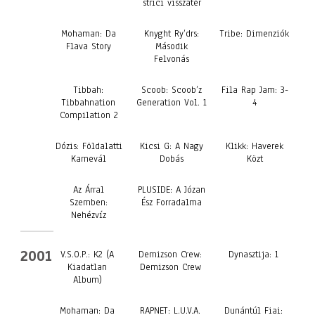
strici visszatér
Mohaman: Da
Knyght Ry’drs:
Tribe: Dimenziók
Flava Story
Második
Felvonás
Tibbah:
Scoob: Scoob’z
Fila Rap Jam: 3-
Tibbahnation
Generation Vol. 1
4
Compilation 2
Dózis: Földalatti
Kicsi G: A Nagy
Klikk: Haverek
Karnevál
Dobás
Közt
Az Árral
PLUSIDE: A Józan
Szemben:
Ész Forradalma
Nehézvíz
2001
V.S.O.P.: K2 (A
Demizson Crew:
Dynasztija: 1
Kiadatlan
Demizson Crew
Album)
Mohaman: Da
RAPNET: L.U.V.A.
Dunántúl Fiai: