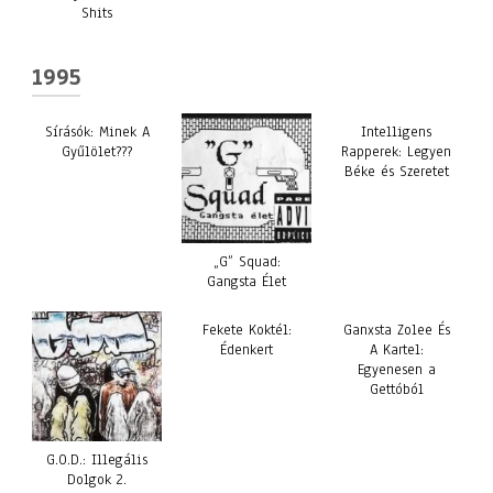
Shits
1995
Sírásók: Minek A
Intelligens
Gyűlölet???
Rapperek: Legyen
Béke és Szeretet
„G” Squad:
Gangsta Élet
Fekete Koktél:
Ganxsta Zolee És
Édenkert
A Kartel:
Egyenesen a
Gettóból
G.O.D.: Illegális
Dolgok 2.