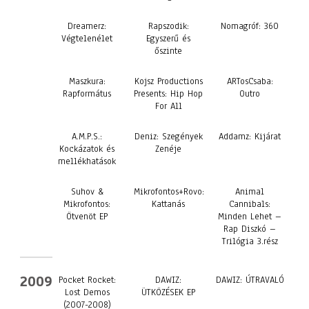
Dreamerz:
Rapszodik:
Nomagróf: 360
Végtelenélet
Egyszerű és
őszinte
Maszkura:
Kojsz Productions
ARTosCsaba:
Rapformátus
Presents: Hip Hop
Outro
For All
A.M.P.S.:
Deniz: Szegények
Addamz: Kijárat
Kockázatok és
Zenéje
mellékhatások
Suhov &
Mikrofontos+Rovo:
Animal
Mikrofontos:
Kattanás
Cannibals:
Ötvenöt EP
Minden Lehet –
Rap Diszkó –
Trilógia 3.rész
2009
Pocket Rocket:
DAWIZ:
DAWIZ: ÚTRAVALÓ
Lost Demos
ÜTKÖZÉSEK EP
(2007-2008)