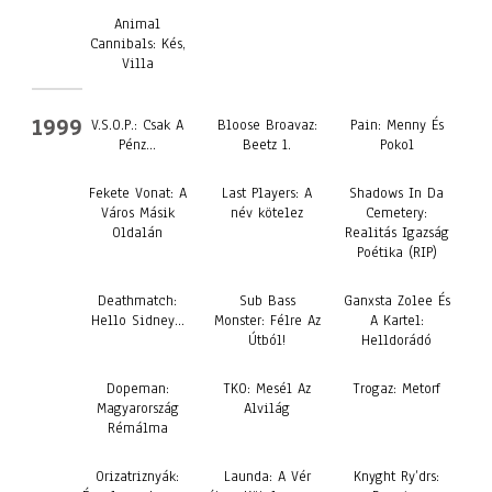
Animal
Cannibals: Kés,
Villa
1999
V.S.O.P.: Csak A
Bloose Broavaz:
Pain: Menny És
Pénz…
Beetz 1.
Pokol
Fekete Vonat: A
Last Players: A
Shadows In Da
Város Másik
név kötelez
Cemetery:
Oldalán
Realitás Igazság
Poétika (RIP)
Deathmatch:
Sub Bass
Ganxsta Zolee És
Hello Sidney…
Monster: Félre Az
A Kartel:
Útból!
Helldorádó
Dopeman:
TKO: Mesél Az
Trogaz: Metorf
Magyarország
Alvilág
Rémálma
Orizatriznyák:
Launda: A Vér
Knyght Ry’drs: