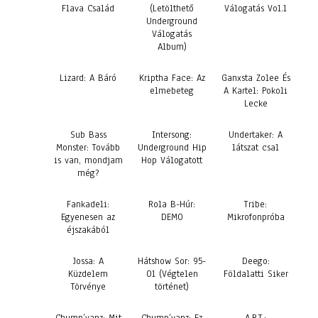
Flava Család
(Letölthető
Válogatás Vol.1
Underground
Válogatás
Album)
Lizard: A Báró
Kriptha Face: Az
Ganxsta Zolee És
elmebeteg
A Kartel: Pokoli
Lecke
Sub Bass
Intersong:
Undertaker: A
Monster: Tovább
Underground Hip
látszat csal
is van, mondjam
Hop Válogatott
még?
Fankadeli:
Rola B-Húr:
Tribe:
Egyenesen az
DEMO
Mikrofonpróba
éjszakából
Jossa: A
Hátshow Sor: 95-
Deego:
Küzdelem
01 (Végtelen
Földalatti Siker
Törvénye
történet)