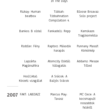
In The Days
Rizkay: Human
Tibbah:
Bloose Broavaz:
beatbox
Tibbahnation
Solo project
Compilation 4.
Bankos: B oldal
Fankadeli: Repp
Kamikaze:
Tragikomédia
Riddler: Fény
Raptorz: Második
Punnany Massif:
harapás
Körkórkép
Lapzárta:
Atomcity Diktál:
Addamz: Messze
Magánszféra
Válogatás
Tőled
Hos3,14tal:
A Srácok: A
Körzeti vizsgálat
Baljós Srácok
2007
FAKT: LABIJAZZ
Marcus May:
MC Cece: A
Tavasz
kocsmapult
rosszabbik
feléről