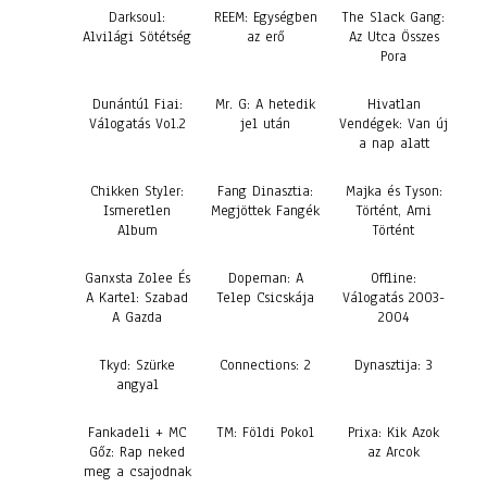
Darksoul:
REEM: Egységben
The Slack Gang:
Alvilági Sötétség
az erő
Az Utca Összes
Pora
Dunántúl Fiai:
Mr. G: A hetedik
Hivatlan
Válogatás Vol.2
jel után
Vendégek: Van új
a nap alatt
Chikken Styler:
Fang Dinasztia:
Majka és Tyson:
Ismeretlen
Megjöttek Fangék
Történt, Ami
Album
Történt
Ganxsta Zolee És
Dopeman: A
Offline:
A Kartel: Szabad
Telep Csicskája
Válogatás 2003-
A Gazda
2004
Tkyd: Szürke
Connections: 2
Dynasztija: 3
angyal
Fankadeli + MC
TM: Földi Pokol
Prixa: Kik Azok
Gőz: Rap neked
az Arcok
meg a csajodnak