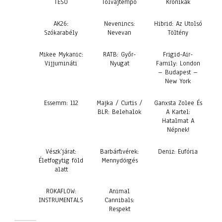
TESÓ
Tolvajtempó
Krónikák
AK26:
Nevenincs:
Hibrid: Az Utolsó
Szókarabély
Nevevan
Töltény
Mikee Mykanic:
RATB: Győr-
Frigid-Air-
Vijjumináti
Nyugat
Family: London
– Budapest –
New York
Essemm: 112
Majka / Curtis /
Ganxsta Zolee És
BLR: Belehalok
A Kartel:
Hatalmat A
Népnek!
Vészk’járat:
Barbárfivérek:
Deniz: Eufória
Életfogytig föld
Mennydörgés
alatt
ROKAFLOW:
Animal
INSTRUMENTALS
Cannibals:
Respekt