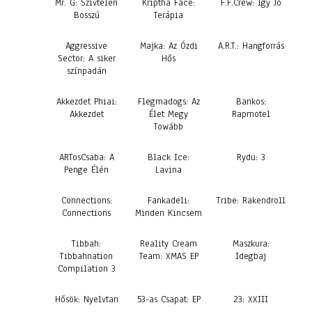
Mr. G: Szívtelen
Kriptha Face:
F.F.Crew: Igy Jó
Bosszú
Terápia
Aggressive
Majka: Az Ózdi
A.R.T.: Hangforrás
Sector: A siker
Hős
színpadán
Akkezdet Phiai:
Flegmadogs: Az
Bankos:
Akkezdet
Élet Megy
Rapmotel
Towább
ARTosCsaba: A
Black Ice:
Rydu: 3
Penge Élén
Lavina
Connections:
Fankadeli:
Tribe: Rakendroll
Connections
Minden Kincsem
Tibbah:
Reality Cream
Maszkura:
Tibbahnation
Team: XMAS EP
Idegbaj
Compilation 3
Hősök: Nyelvtan
53-as Csapat: EP
23: XXIII