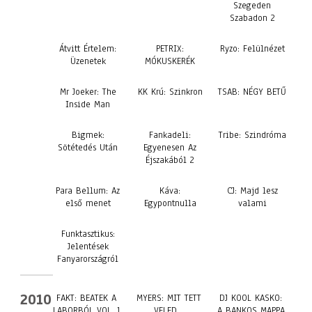
Szegeden
Szabadon 2
Átvitt Értelem:
PETRIX:
Ryzo: Felülnézet
Üzenetek
MÓKUSKERÉK
Mr Joeker: The
KK Krú: Szinkron
TSAB: NÉGY BETŰ
Inside Man
Bigmek:
Fankadeli:
Tribe: Szindróma
Sötétedés Után
Egyenesen Az
Éjszakából 2
Para Bellum: Az
Káva:
CJ: Majd lesz
első menet
Egypontnulla
valami
Funktasztikus:
Jelentések
Fanyarországról
2010
FAKT: BEATEK A
MYERS: MIT TETT
DJ KOOL KASKO:
LABORBÓL VOL. 1
VELED…
A BANKOS MAPPA