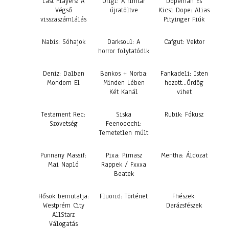
Last Players: A
Origi: A rímtár
Dopeman És
Végső
újratöltve
Kicsi Dope: Alias
visszaszámlálás
Pityinger Fiúk
Nabis: Sóhajok
Darksoul: A
Cafgut: Vektor
horror folytatódik
Deniz: Dalban
Bankos + Norba:
Fankadeli: Isten
Mondom El
Minden Lében
hozott…Ördög
Két Kanál
vihet
Testament Rec:
Siska
Rubik: Fókusz
Szövetség
Feenoocchi:
Temetetlen múlt
Punnany Massif:
Pixa: Pimasz
Mentha: Áldozat
Mai Napló
Rappek / Fxxxa
Beatek
Hősök bemutatja:
Fluorid: Történet
Fhészek:
Westprém City
Darázsfészek
AllStarz
Válogatás