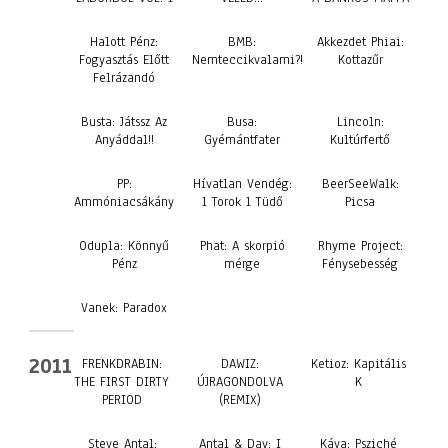
Halott Pénz:
BMB:
Akkezdet Phiai:
Fogyasztás Előtt
Nemteccikvalami?!
Kottazűr
Felrázandó
Busta: Játssz Az
Busa:
Lincoln:
Anyáddal!!
Gyémántfater
Kultúrfertő
PP:
Hívatlan Vendég:
BeerSeeWalk:
Ammóniacsákány
1 Torok 1 Tüdő
Picsa
Odupla: Könnyű
Phat: A skorpió
Rhyme Project:
Pénz
mérge
Fénysebesség
Vanek: Paradox
2011
FRENKDRABIN:
DAWIZ:
Ketioz: Kapitális
THE FIRST DIRTY
ÚJRAGONDOLVA
K
PERIOD
(REMIX)
Steve Antal:
Antal & Day: I
Káva: Psziché