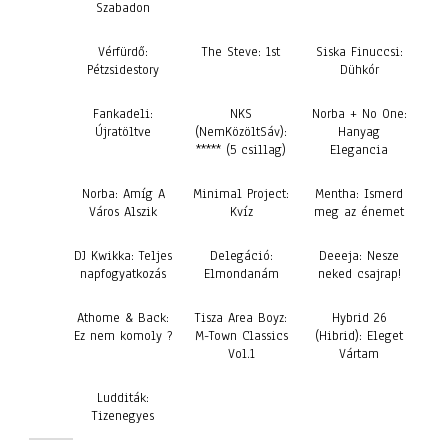
Szabadon
Vérfürdő:
The Steve: 1st
Siska Finuccsi:
Pétzsidestory
Dühkór
Fankadeli:
NKS
Norba + No One:
Újratöltve
(NemKözöltSáv):
Hanyag
***** (5 csillag)
Elegancia
Norba: Amíg A
Minimal Project:
Mentha: Ismerd
Város Alszik
Kvíz
meg az énemet
DJ Kwikka: Teljes
Delegáció:
Deeeja: Nesze
napfogyatkozás
Elmondanám
neked csajrap!
Athome & Back:
Tisza Area Boyz:
Hybrid 26
Ez nem komoly ?
M-Town Classics
(Hibrid): Eleget
Vol.1
Vártam
Ludditák:
Tizenegyes