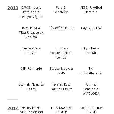
2013
DAWIZ: Kicsit
Paja-G:
AK26: Pokolból
közelebb a
Feltörekvő
Hazafele
mennyországhoz
Razo Papa &
Hírwevők: Deb​-​üt
Day: Atlantisz
MRW: Utcagyerek
Naplója
BeerSeeWalk:
Sub Bass
Tkyd: Heavy
Rapstar
Monster: Fekete
Mentál
Lemez
DSP: Rímnapló
Bloose Broavaz:
TM:
BB15
Elpusztíthatatlan
Bigmek: Nyers És
Haverek Közt:
Animal
Rágós
Lógjunk Együtt
Cannibals:
ANTOLÓGIA
2014
MYERS ÉS MR.
THESHOWCREW:
Sör És Fű: Enter
SIID: AZ ÖRDÖG
EZ REPP!
The SÉF