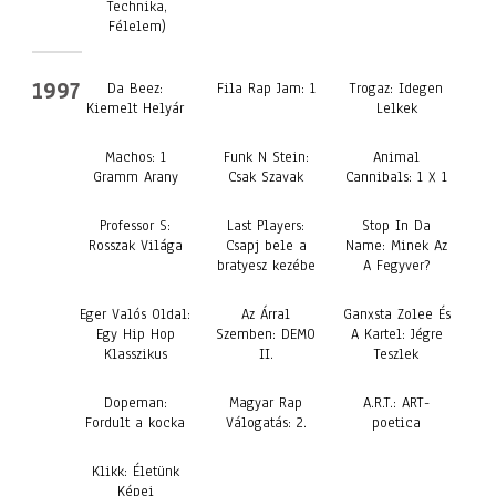
Technika,
Félelem)
1997
Da Beez:
Fila Rap Jam: 1
Trogaz: Idegen
Kiemelt Helyár
Lelkek
Machos: 1
Funk N Stein:
Animal
Gramm Arany
Csak Szavak
Cannibals: 1 X 1
Professor S:
Last Players:
Stop In Da
Rosszak Világa
Csapj bele a
Name: Minek Az
bratyesz kezébe
A Fegyver?
Eger Valós Oldal:
Az Árral
Ganxsta Zolee És
Egy Hip Hop
Szemben: DEMO
A Kartel: Jégre
Klasszikus
II.
Teszlek
Dopeman:
Magyar Rap
A.R.T.: ART-
Fordult a kocka
Válogatás: 2.
poetica
Klikk: Életünk
Képei