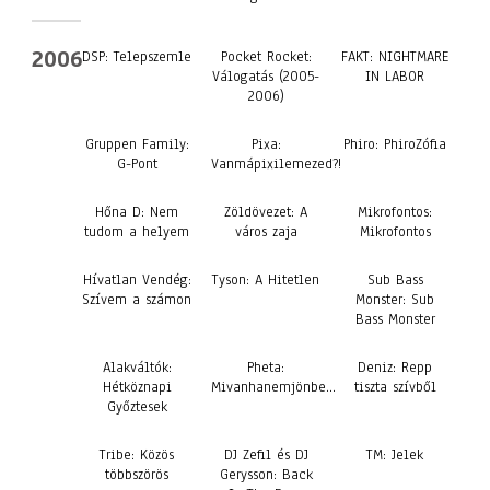
2006
DSP: Telepszemle
Pocket Rocket:
FAKT: NIGHTMARE
Válogatás (2005-
IN LABOR
2006)
Gruppen Family:
Pixa:
Phiro: PhiroZófia
G-Pont
Vanmápixilemezed?!
Hőna D: Nem
Zöldövezet: A
Mikrofontos:
tudom a helyem
város zaja
Mikrofontos
Hívatlan Vendég:
Tyson: A Hitetlen
Sub Bass
Szívem a számon
Monster: Sub
Bass Monster
Alakváltók:
Pheta:
Deniz: Repp
Hétköznapi
Mivanhanemjönbe…
tiszta szívből
Győztesek
Tribe: Közös
DJ Zefil és DJ
TM: Jelek
többszörös
Gerysson: Back