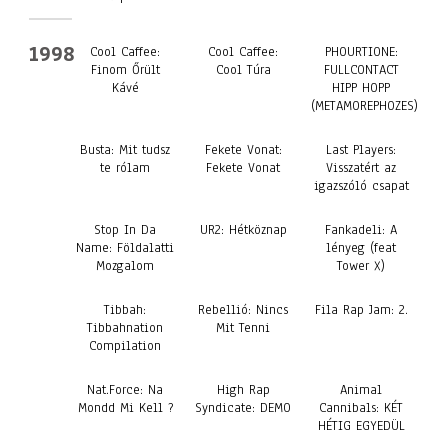
1998
Cool Caffee:
Cool Caffee:
PHOURTIONE:
Finom Őrült
Cool Túra
FULLCONTACT
Kávé
HIPP HOPP
(METAMOREPHOZES)
Busta: Mit tudsz
Fekete Vonat:
Last Players:
te rólam
Fekete Vonat
Visszatért az
igazszóló csapat
Stop In Da
UR2: Hétköznap
Fankadeli: A
Name: Földalatti
lényeg (feat
Mozgalom
Tower X)
Tibbah:
Rebellió: Nincs
Fila Rap Jam: 2.
Tibbahnation
Mit Tenni
Compilation
Nat.Force: Na
High Rap
Animal
Mondd Mi Kell ?
Syndicate: DEMO
Cannibals: KÉT
HÉTIG EGYEDÜL