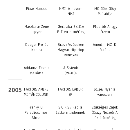
Pixa: Hazucc
NMI: A nevem
MC Gőz: Gőzy
NMI
Mulatója
Maszkura: Zene
Geri aka Skillz:
Fluorid: Ahogy
Legyen
Billen a mérleg
Érzem
Deego: Pro és
Brash Vs Joeker:
Anonim MC: K-
Kontra
Magyar Hip Hop
Európa
Remixek
Addamz: Fekete
A Srácok:
Melódia
(79+81)2
2005
FAKTOR: AMIRE
FAKTOR: LABOR
Jolie: Nyár a
MI TÁNCOLUNK
EP
városban
Franky G:
S.O.R.S.: Rap a
Szükséges Zajok
Paradicsomos
lelke mindennek
(Crazy Noize): A
Alma
tűz örökké ég