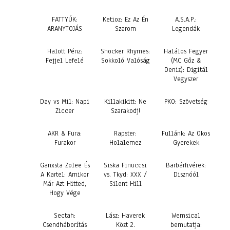
FATTYÚK:
Ketioz: Ez Az Én
A.S.A.P.:
ARANYTOJÁS
Szarom
Legendák
Halott Pénz:
Shocker Rhymes:
Halálos Fegyer
Fejjel Lefelé
Sokkoló Valóság
(MC Gőz &
Deniz): Digitál
Vegyszer
Day vs Mil: Napi
Killakikitt: Ne
PKO: Szövetség
Ziccer
Szarakodj!
AKR & Fura:
Rapster:
Fullánk: Az Okos
Furakor
Holalemez
Gyerekek
Ganxsta Zolee És
Siska Finuccsi
Barbárfivérek:
A Kartel: Amikor
vs. Tkyd: XXX /
Disznóól
Már Azt Hitted,
Silent Hill
Hogy Vége
Sectah:
Lász: Haverek
Wemsical
Csendháborítás
Közt 2.
bemutatja: