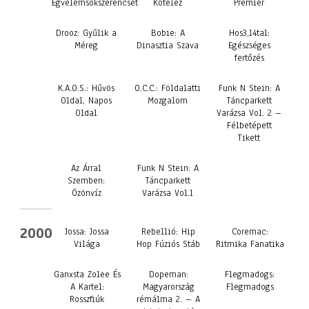
Égvelemsokszerencsét
Kötelez
Premier
Drooz: Gyűlik a
Bobie: A
Hos3,14tal:
Méreg
Dinasztia Szava
Egészséges
fertőzés
K.A.O.S.: Hűvös
O.C.C.: Földalatti
Funk N Stein: A
Oldal, Napos
Mozgalom
Táncparkett
Oldal
Varázsa Vol. 2 –
Félbetépett
Tikett
Az Árral
Funk N Stein: A
Szemben:
Táncparkett
Özönvíz
Varázsa Vol.1
2000
Jossa: Jossa
Rebellió: Hip
Coremac:
Világa
Hop Fúziós Stáb
Ritmika Fanatika
Ganxsta Zolee És
Dopeman:
Flegmadogs:
A Kartel:
Magyarország
Flegmadogs
Rosszfiúk
rémálma 2. – A