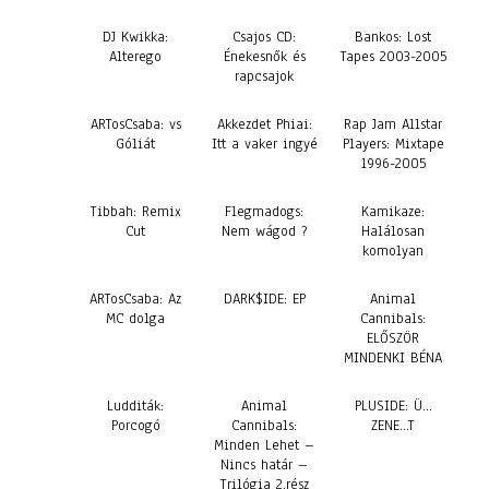
DJ Kwikka:
Csajos CD:
Bankos: Lost
Alterego
Énekesnők és
Tapes 2003-2005
rapcsajok
ARTosCsaba: vs
Akkezdet Phiai:
Rap Jam Allstar
Góliát
Itt a vaker ingyé
Players: Mixtape
1996-2005
Tibbah: Remix
Flegmadogs:
Kamikaze:
Cut
Nem wágod ?
Halálosan
komolyan
ARTosCsaba: Az
DARK$IDE: EP
Animal
MC dolga
Cannibals:
ELŐSZÖR
MINDENKI BÉNA
Ludditák:
Animal
PLUSIDE: Ü…
Porcogó
Cannibals:
ZENE…T
Minden Lehet –
Nincs határ –
Trilógia 2.rész