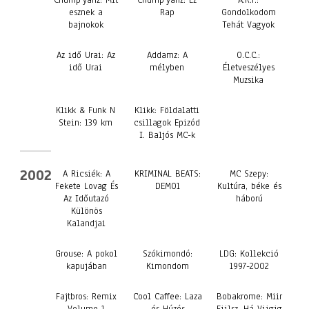
Chump’yanz: Mit
Chump’yanz: Ez
A.R.T.:
esznek a
Rap
Gondolkodom
bajnokok
Tehát Vagyok
Az idő Urai: Az
Addamz: A
O.C.C.:
idő Urai
mélyben
Életveszélyes
Muzsika
Klikk & Funk N
Klikk: Földalatti
Stein: 139 km
csillagok Epizód
I. Baljós MC-k
2002
A Ricsiék: A
KRIMINAL BEATS:
MC Szepy:
Fekete Lovag És
DEMO1
Kultúra, béke és
Az Időutazó
háború
Különös
Kalandjai
Grouse: A pokol
Szókimondó:
LDG: Kollekció
kapujában
Kimondom
1997-2002
Fajtbros: Remix
Cool Caffee: Laza
Bobakrome: Miir