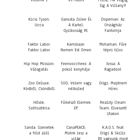
Volume 1
és Húzós
Fiilsz, Há Viigig
Iig A Villany?!
Kicsi Tyson:
Ganxsta Zolee És
Dopeman: Az
Ucca
A Kartel:
Országház
Gyilkosság Rt.
Fantomja
Faktor Labor:
Kamikaze:
Mohaman: Fűre
Faktor Labor
Nomen Est Omen
tépni tilos
Hip Hop Mission:
Feenooccheez: A
Jossa: A
Válogatás
pokol konyhája
Ragadozó
Zoo Deluxe:
SOG: Velem vagy
Origi: Majdnem
Ködből, Csöndből
nélküled
Híres
Hősök:
Fűrkésző Elemek:
Reality Cream
Szóhisztéria
EP
Team: Elveszett
Utakon
Sanda: Üzenetek
CanaPEACE:
K.A.O.S. feat
a föld alól
Miénk lesz a
Origi & Skillz:
világ
Itt vagyunk most