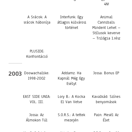
4N!
A Srácok: A
Interfunk: Egy
Animal
srácok háborúja
átlagos külvárosi
Cannibals:
történet
Mindent Lehet –
Stílusok keverve
– Trilógia 1.rész
PLUSIDE:
Konfrontáció
2003
Doowachalike:
Addamz: Ha
Jossa: Bonus EP
1998-2002
Kapnál Még Egy
Esélyt
EAST SIDE UNIA:
Lory B.: A Kocka
Kavalkád: Színes
VOL. III.
El Van Vetve
benyomások
Jossa: Az
S.O.R.S.: A tettek
Pain: Mesél Az
Álmokon Túl
mezején
Élet