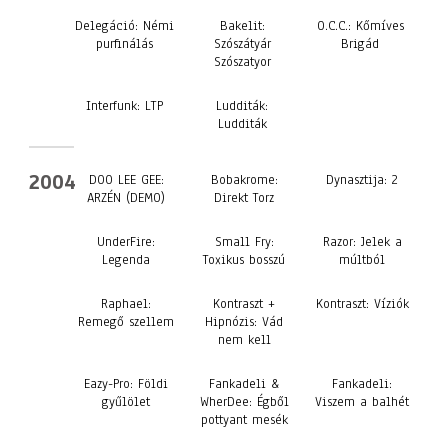
Delegáció: Némi
Bakelit:
O.C.C.: Kőmíves
purfinálás
Szószátyár
Brigád
Szószatyor
Interfunk: LTP
Ludditák:
Ludditák
2004
DOO LEE GEE:
Bobakrome:
Dynasztija: 2
ARZÉN (DEMO)
Direkt Torz
UnderFire:
Small Fry:
Razor: Jelek a
Legenda
Toxikus bosszú
múltból
Raphael:
Kontraszt +
Kontraszt: Víziók
Remegő szellem
Hipnózis: Vád
nem kell
Eazy-Pro: Földi
Fankadeli &
Fankadeli:
gyűlölet
WherDee: Égből
Viszem a balhét
pottyant mesék