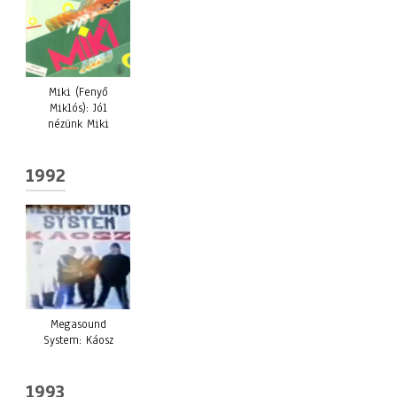
Miki (Fenyő
Miklós): Jól
nézünk Miki
1992
Megasound
System: Káosz
1993