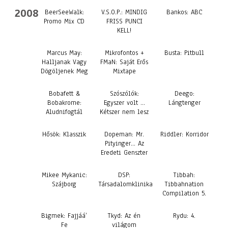
2008
BeerSeeWalk:
V.S.O.P.: MINDIG
Bankos: ABC
Promo Mix CD
FRISS PUNCI
KELL!
Marcus May:
Mikrofontos +
Busta: Pitbull
Halljanak Vagy
FMaN: Saját Erős
Dögöljenek Meg
Mixtape
Bobafett &
Szószólók:
Deego:
Bobakrome:
Egyszer volt …
Lángtenger
Aludnifogtál
Kétszer nem lesz
Hősök: Klasszik
Dopeman: Mr.
Riddler: Korridor
Pityinger… Az
Eredeti Genszter
Mikee Mykanic:
DSP:
Tibbah:
Szájborg
Társadalomklinika
Tibbahnation
Compilation 5.
Bigmek: Fajjáá’
Tkyd: Az én
Rydu: 4.
Fe
világom