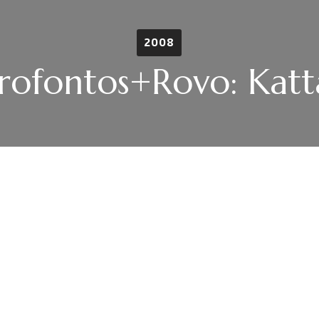
2008
rofontos+Rovo: Katt