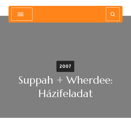
Magyar Hip Hop Archívum
Magyarország
2007
Suppah + Wherdee:
Házifeladat