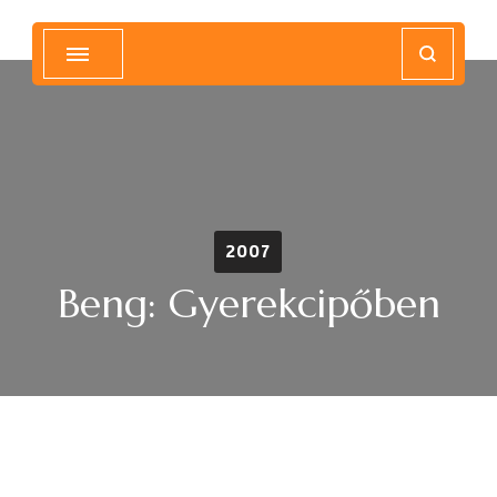
Magyar Hip Hop Archívum
Magyarország
2007
Beng: Gyerekcipőben