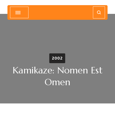
Magyar Hip Hop Archívum
Magyarország
2002
Kamikaze: Nomen Est
Omen