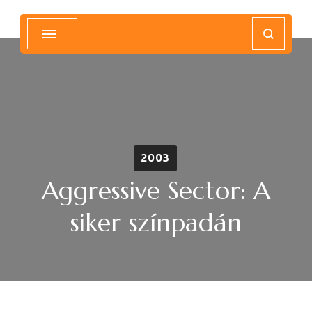
Magyar Hip Hop Archívum
Magyarország
2003
Aggressive Sector: A
siker színpadán