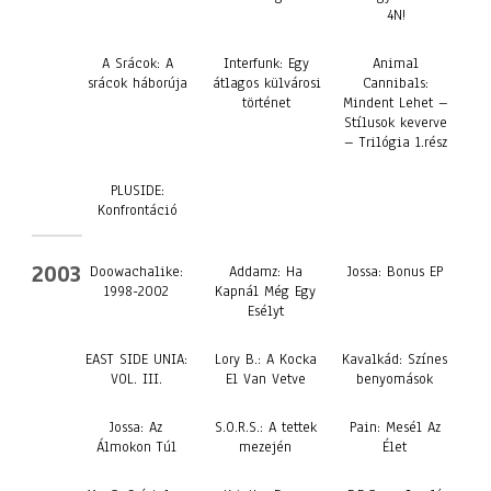
4N!
A Srácok: A
Interfunk: Egy
Animal
srácok háborúja
átlagos külvárosi
Cannibals:
történet
Mindent Lehet –
Stílusok keverve
– Trilógia 1.rész
PLUSIDE:
Konfrontáció
2003
Doowachalike:
Addamz: Ha
Jossa: Bonus EP
1998-2002
Kapnál Még Egy
Esélyt
EAST SIDE UNIA:
Lory B.: A Kocka
Kavalkád: Színes
VOL. III.
El Van Vetve
benyomások
Jossa: Az
S.O.R.S.: A tettek
Pain: Mesél Az
Álmokon Túl
mezején
Élet