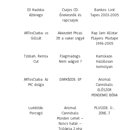
DJ Kwikka:
Csajos CD:
Bankos: Lost
Alterego
Énekesnők és
Tapes 2003-2005
rapcsajok
ARTosCsaba: vs
Akkezdet Phiai:
Rap Jam Allstar
Góliát
Itt a vaker ingyé
Players: Mixtape
1996-2005
Tibbah: Remix
Flegmadogs:
Kamikaze:
Cut
Nem wágod ?
Halálosan
komolyan
ARTosCsaba: Az
DARK$IDE: EP
Animal
MC dolga
Cannibals:
ELŐSZÖR
MINDENKI BÉNA
Ludditák:
Animal
PLUSIDE: Ü…
Porcogó
Cannibals:
ZENE…T
Minden Lehet –
Nincs határ –
Trilógia 2.rész