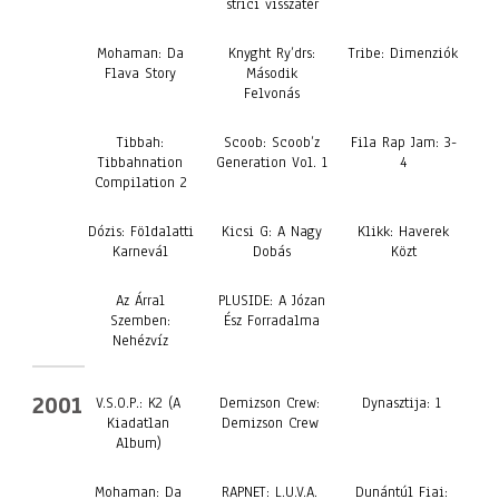
strici visszatér
Mohaman: Da
Knyght Ry’drs:
Tribe: Dimenziók
Flava Story
Második
Felvonás
Tibbah:
Scoob: Scoob’z
Fila Rap Jam: 3-
Tibbahnation
Generation Vol. 1
4
Compilation 2
Dózis: Földalatti
Kicsi G: A Nagy
Klikk: Haverek
Karnevál
Dobás
Közt
Az Árral
PLUSIDE: A Józan
Szemben:
Ész Forradalma
Nehézvíz
2001
V.S.O.P.: K2 (A
Demizson Crew:
Dynasztija: 1
Kiadatlan
Demizson Crew
Album)
Mohaman: Da
RAPNET: L.U.V.A.
Dunántúl Fiai: