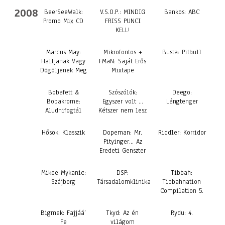
2008
BeerSeeWalk:
V.S.O.P.: MINDIG
Bankos: ABC
Promo Mix CD
FRISS PUNCI
KELL!
Marcus May:
Mikrofontos +
Busta: Pitbull
Halljanak Vagy
FMaN: Saját Erős
Dögöljenek Meg
Mixtape
Bobafett &
Szószólók:
Deego:
Bobakrome:
Egyszer volt …
Lángtenger
Aludnifogtál
Kétszer nem lesz
Hősök: Klasszik
Dopeman: Mr.
Riddler: Korridor
Pityinger… Az
Eredeti Genszter
Mikee Mykanic:
DSP:
Tibbah:
Szájborg
Társadalomklinika
Tibbahnation
Compilation 5.
Bigmek: Fajjáá’
Tkyd: Az én
Rydu: 4.
Fe
világom