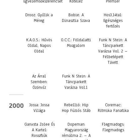
Égvelemsokszerencsét
Kötelez
Premier
Drooz: Gyűlik a
Bobie: A
Hos3,14tal:
Méreg
Dinasztia Szava
Egészséges
fertőzés
K.A.O.S.: Hűvös
O.C.C.: Földalatti
Funk N Stein: A
Oldal, Napos
Mozgalom
Táncparkett
Oldal
Varázsa Vol. 2 –
Félbetépett
Tikett
Az Árral
Funk N Stein: A
Szemben:
Táncparkett
Özönvíz
Varázsa Vol.1
2000
Jossa: Jossa
Rebellió: Hip
Coremac:
Világa
Hop Fúziós Stáb
Ritmika Fanatika
Ganxsta Zolee És
Dopeman:
Flegmadogs:
A Kartel:
Magyarország
Flegmadogs
Rosszfiúk
rémálma 2. – A