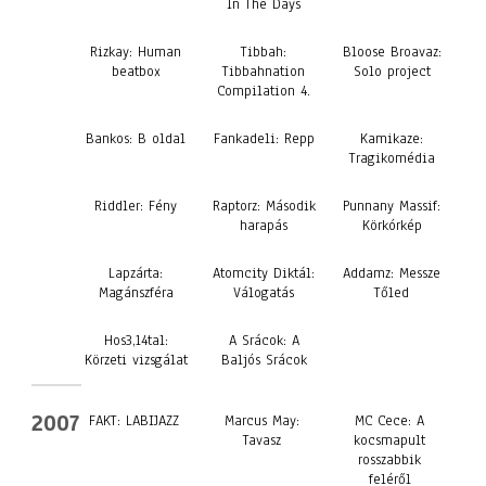
In The Days
Rizkay: Human
Tibbah:
Bloose Broavaz:
beatbox
Tibbahnation
Solo project
Compilation 4.
Bankos: B oldal
Fankadeli: Repp
Kamikaze:
Tragikomédia
Riddler: Fény
Raptorz: Második
Punnany Massif:
harapás
Körkórkép
Lapzárta:
Atomcity Diktál:
Addamz: Messze
Magánszféra
Válogatás
Tőled
Hos3,14tal:
A Srácok: A
Körzeti vizsgálat
Baljós Srácok
2007
FAKT: LABIJAZZ
Marcus May:
MC Cece: A
Tavasz
kocsmapult
rosszabbik
feléről