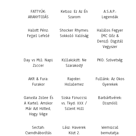
FATTYÚK:
Ketioz: Ez Az Én
A.S.A.P.:
ARANYTOJÁS
Szarom
Legendák
Halott Pénz:
Shocker Rhymes:
Halálos Fegyer
Fejjel Lefelé
Sokkoló Valóság
(MC Gőz &
Deniz): Digitál
Vegyszer
Day vs Mil: Napi
Killakikitt: Ne
PKO: Szövetség
Ziccer
Szarakodj!
AKR & Fura:
Rapster:
Fullánk: Az Okos
Furakor
Holalemez
Gyerekek
Ganxsta Zolee És
Siska Finuccsi
Barbárfivérek:
A Kartel: Amikor
vs. Tkyd: XXX /
Disznóól
Már Azt Hitted,
Silent Hill
Hogy Vége
Sectah:
Lász: Haverek
Wemsical
Csendháborítás
Közt 2.
bemutatja: