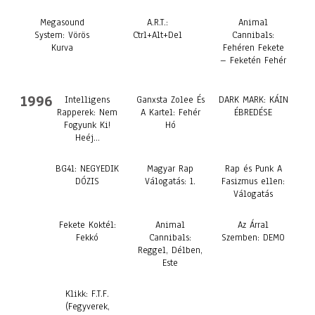
Megasound
A.R.T.:
Animal
System: Vörös
Ctrl+Alt+Del
Cannibals:
Kurva
Fehéren Fekete
– Feketén Fehér
1996
Intelligens
Ganxsta Zolee És
DARK MARK: KÁIN
Rapperek: Nem
A Kartel: Fehér
ÉBREDÉSE
Fogyunk Ki!
Hó
Heéj…
BG41: NEGYEDIK
Magyar Rap
Rap és Punk A
DÓZIS
Válogatás: 1.
Fasizmus ellen:
Válogatás
Fekete Koktél:
Animal
Az Árral
Fekkó
Cannibals:
Szemben: DEMO
Reggel, Délben,
Este
Klikk: F.T.F.
(Fegyverek,