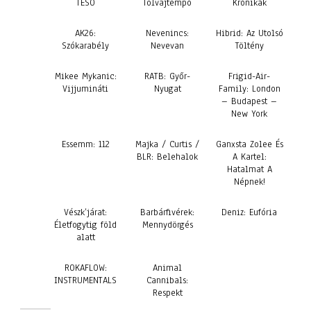
TESÓ
Tolvajtempó
Krónikák
AK26:
Nevenincs:
Hibrid: Az Utolsó
Szókarabély
Nevevan
Töltény
Mikee Mykanic:
RATB: Győr-
Frigid-Air-
Vijjumináti
Nyugat
Family: London
– Budapest –
New York
Essemm: 112
Majka / Curtis /
Ganxsta Zolee És
BLR: Belehalok
A Kartel:
Hatalmat A
Népnek!
Vészk’járat:
Barbárfivérek:
Deniz: Eufória
Életfogytig föld
Mennydörgés
alatt
ROKAFLOW:
Animal
INSTRUMENTALS
Cannibals:
Respekt