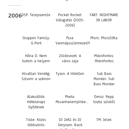
2006
DSP: Telepszemle
Pocket Rocket:
FAKT: NIGHTMARE
Válogatás (2005-
IN LABOR
2006)
Gruppen Family:
Pixa:
Phiro: PhiroZófia
G-Pont
Vanmápixilemezed?!
Hőna D: Nem
Zöldövezet: A
Mikrofontos:
tudom a helyem
város zaja
Mikrofontos
Hívatlan Vendég:
Tyson: A Hitetlen
Sub Bass
Szívem a számon
Monster: Sub
Bass Monster
Alakváltók:
Pheta:
Deniz: Repp
Hétköznapi
Mivanhanemjönbe…
tiszta szívből
Győztesek
Tribe: Közös
DJ Zefil és DJ
TM: Jelek
többszörös
Gerysson: Back