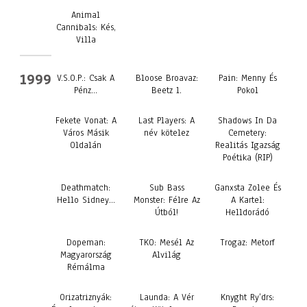
Animal
Cannibals: Kés,
Villa
1999
V.S.O.P.: Csak A
Bloose Broavaz:
Pain: Menny És
Pénz…
Beetz 1.
Pokol
Fekete Vonat: A
Last Players: A
Shadows In Da
Város Másik
név kötelez
Cemetery:
Oldalán
Realitás Igazság
Poétika (RIP)
Deathmatch:
Sub Bass
Ganxsta Zolee És
Hello Sidney…
Monster: Félre Az
A Kartel:
Útból!
Helldorádó
Dopeman:
TKO: Mesél Az
Trogaz: Metorf
Magyarország
Alvilág
Rémálma
Orizatriznyák:
Launda: A Vér
Knyght Ry’drs: