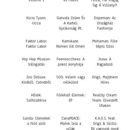
Volume 1
és Húzós
Fiilsz, Há Viigig
Iig A Villany?!
Kicsi Tyson:
Ganxsta Zolee És
Dopeman: Az
Ucca
A Kartel:
Országház
Gyilkosság Rt.
Fantomja
Faktor Labor:
Kamikaze:
Mohaman: Fűre
Faktor Labor
Nomen Est Omen
tépni tilos
Hip Hop Mission:
Feenooccheez: A
Jossa: A
Válogatás
pokol konyhája
Ragadozó
Zoo Deluxe:
SOG: Velem vagy
Origi: Majdnem
Ködből, Csöndből
nélküled
Híres
Hősök:
Fűrkésző Elemek:
Reality Cream
Szóhisztéria
EP
Team: Elveszett
Utakon
Sanda: Üzenetek
CanaPEACE:
K.A.O.S. feat
a föld alól
Miénk lesz a
Origi & Skillz:
világ
Itt vagyunk most