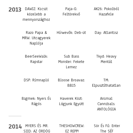
2013
DAWIZ: Kicsit
Paja-G:
AK26: Pokolból
közelebb a
Feltörekvő
Hazafele
mennyországhoz
Razo Papa &
Hírwevők: Deb​-​üt
Day: Atlantisz
MRW: Utcagyerek
Naplója
BeerSeeWalk:
Sub Bass
Tkyd: Heavy
Rapstar
Monster: Fekete
Mentál
Lemez
DSP: Rímnapló
Bloose Broavaz:
TM:
BB15
Elpusztíthatatlan
Bigmek: Nyers És
Haverek Közt:
Animal
Rágós
Lógjunk Együtt
Cannibals:
ANTOLÓGIA
2014
MYERS ÉS MR.
THESHOWCREW:
Sör És Fű: Enter
SIID: AZ ÖRDÖG
EZ REPP!
The SÉF