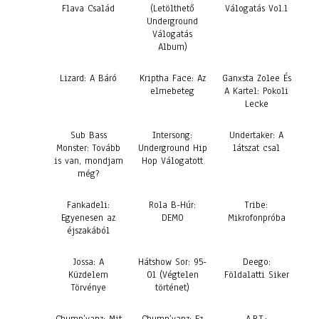
Flava Család
(Letölthető
Válogatás Vol.1
Underground
Válogatás
Album)
Lizard: A Báró
Kriptha Face: Az
Ganxsta Zolee És
elmebeteg
A Kartel: Pokoli
Lecke
Sub Bass
Intersong:
Undertaker: A
Monster: Tovább
Underground Hip
látszat csal
is van, mondjam
Hop Válogatott
még?
Fankadeli:
Rola B-Húr:
Tribe:
Egyenesen az
DEMO
Mikrofonpróba
éjszakából
Jossa: A
Hátshow Sor: 95-
Deego:
Küzdelem
01 (Végtelen
Földalatti Siker
Törvénye
történet)