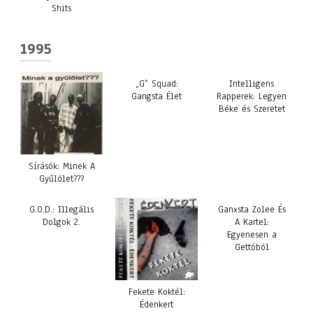
Shits
1995
„G” Squad:
Intelligens
Gangsta Élet
Rapperek: Legyen
Béke és Szeretet
Sírásók: Minek A
Gyűlölet???
G.O.D.: Illegális
Ganxsta Zolee És
Dolgok 2.
A Kartel:
Egyenesen a
Gettóból
Fekete Koktél:
Édenkert