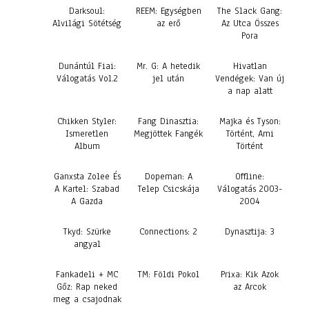
Darksoul:
REEM: Egységben
The Slack Gang:
Alvilági Sötétség
az erő
Az Utca Összes
Pora
Dunántúl Fiai:
Mr. G: A hetedik
Hivatlan
Válogatás Vol.2
jel után
Vendégek: Van új
a nap alatt
Chikken Styler:
Fang Dinasztia:
Majka és Tyson:
Ismeretlen
Megjöttek Fangék
Történt, Ami
Album
Történt
Ganxsta Zolee És
Dopeman: A
Offline:
A Kartel: Szabad
Telep Csicskája
Válogatás 2003-
A Gazda
2004
Tkyd: Szürke
Connections: 2
Dynasztija: 3
angyal
Fankadeli + MC
TM: Földi Pokol
Prixa: Kik Azok
Gőz: Rap neked
az Arcok
meg a csajodnak