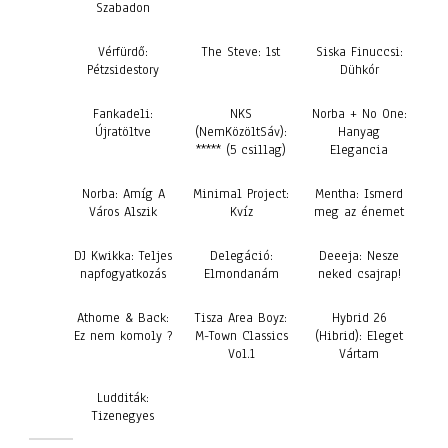
Szabadon
Vérfürdő:
The Steve: 1st
Siska Finuccsi:
Pétzsidestory
Dühkór
Fankadeli:
NKS
Norba + No One:
Újratöltve
(NemKözöltSáv):
Hanyag
***** (5 csillag)
Elegancia
Norba: Amíg A
Minimal Project:
Mentha: Ismerd
Város Alszik
Kvíz
meg az énemet
DJ Kwikka: Teljes
Delegáció:
Deeeja: Nesze
napfogyatkozás
Elmondanám
neked csajrap!
Athome & Back:
Tisza Area Boyz:
Hybrid 26
Ez nem komoly ?
M-Town Classics
(Hibrid): Eleget
Vol.1
Vártam
Ludditák:
Tizenegyes