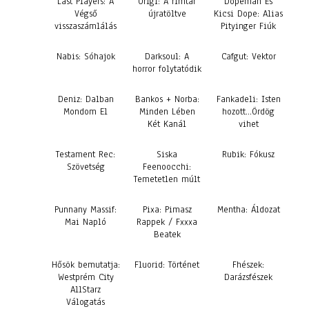
Last Players: A
Origi: A rímtár
Dopeman És
Végső
újratöltve
Kicsi Dope: Alias
visszaszámlálás
Pityinger Fiúk
Nabis: Sóhajok
Darksoul: A
Cafgut: Vektor
horror folytatódik
Deniz: Dalban
Bankos + Norba:
Fankadeli: Isten
Mondom El
Minden Lében
hozott…Ördög
Két Kanál
vihet
Testament Rec:
Siska
Rubik: Fókusz
Szövetség
Feenoocchi:
Temetetlen múlt
Punnany Massif:
Pixa: Pimasz
Mentha: Áldozat
Mai Napló
Rappek / Fxxxa
Beatek
Hősök bemutatja:
Fluorid: Történet
Fhészek:
Westprém City
Darázsfészek
AllStarz
Válogatás