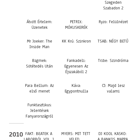
Szegeden
Szabadon 2
Átvitt Értelem:
PETRIX:
Ryzo: Felülnézet
Üzenetek
MÓKUSKERÉK
Mr Joeker: The
KK Krú: Szinkron
TSAB: NÉGY BETŰ
Inside Man
Bigmek:
Fankadeli:
Tribe: Szindróma
Sötétedés Után
Egyenesen Az
Éjszakából 2
Para Bellum: Az
Káva:
CJ: Majd lesz
első menet
Egypontnulla
valami
Funktasztikus:
Jelentések
Fanyarországról
2010
FAKT: BEATEK A
MYERS: MIT TETT
DJ KOOL KASKO:
LABORBÓL VOL. 1
VELED…
A BANKOS MAPPA