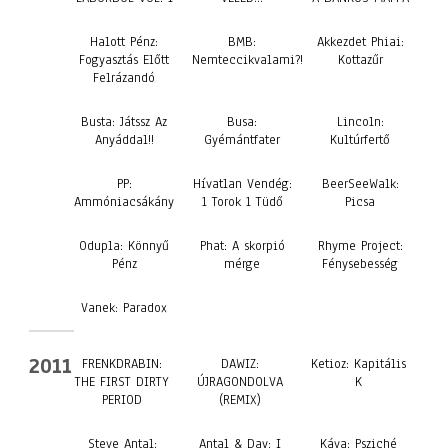
Halott Pénz:
BMB:
Akkezdet Phiai:
Fogyasztás Előtt
Nemteccikvalami?!
Kottazűr
Felrázandó
Busta: Játssz Az
Busa:
Lincoln:
Anyáddal!!
Gyémántfater
Kultúrfertő
PP:
Hívatlan Vendég:
BeerSeeWalk:
Ammóniacsákány
1 Torok 1 Tüdő
Picsa
Odupla: Könnyű
Phat: A skorpió
Rhyme Project:
Pénz
mérge
Fénysebesség
Vanek: Paradox
2011
FRENKDRABIN:
DAWIZ:
Ketioz: Kapitális
THE FIRST DIRTY
ÚJRAGONDOLVA
K
PERIOD
(REMIX)
Steve Antal:
Antal & Day: I
Káva: Psziché