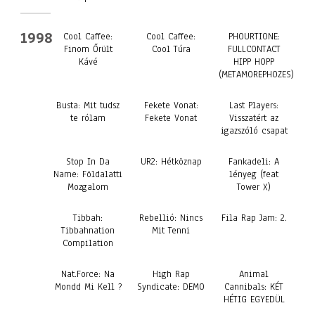
1998
Cool Caffee:
Cool Caffee:
PHOURTIONE:
Finom Őrült
Cool Túra
FULLCONTACT
Kávé
HIPP HOPP
(METAMOREPHOZES)
Busta: Mit tudsz
Fekete Vonat:
Last Players:
te rólam
Fekete Vonat
Visszatért az
igazszóló csapat
Stop In Da
UR2: Hétköznap
Fankadeli: A
Name: Földalatti
lényeg (feat
Mozgalom
Tower X)
Tibbah:
Rebellió: Nincs
Fila Rap Jam: 2.
Tibbahnation
Mit Tenni
Compilation
Nat.Force: Na
High Rap
Animal
Mondd Mi Kell ?
Syndicate: DEMO
Cannibals: KÉT
HÉTIG EGYEDÜL