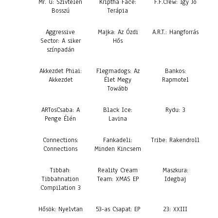
Mr. G: Szívtelen
Kriptha Face:
F.F.Crew: Igy Jó
Bosszú
Terápia
Aggressive
Majka: Az Ózdi
A.R.T.: Hangforrás
Sector: A siker
Hős
színpadán
Akkezdet Phiai:
Flegmadogs: Az
Bankos:
Akkezdet
Élet Megy
Rapmotel
Towább
ARTosCsaba: A
Black Ice:
Rydu: 3
Penge Élén
Lavina
Connections:
Fankadeli:
Tribe: Rakendroll
Connections
Minden Kincsem
Tibbah:
Reality Cream
Maszkura:
Tibbahnation
Team: XMAS EP
Idegbaj
Compilation 3
Hősök: Nyelvtan
53-as Csapat: EP
23: XXIII