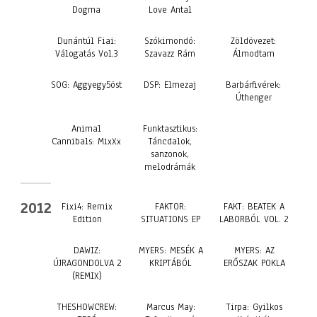
Dogma
Love Antal
Dunántúl Fiai:
Szókimondó:
Zöldövezet:
Válogatás Vol.3
Szavazz Rám
Álmodtam
SOG: Aggyegy5öst
DSP: Elmezaj
Barbárfivérek:
Úthenger
Animal
Funktasztikus:
Cannibals: MixXx
Táncdalok,
sanzonok,
melodrámák
2012
Fixi4: Remix
FAKTOR:
FAKT: BEATEK A
Edition
SITUATIONS EP
LABORBÓL VOL. 2
DAWIZ:
MYERS: MESÉK A
MYERS: AZ
ÚJRAGONDOLVA 2
KRIPTÁBÓL
ERŐSZAK POKLA
(REMIX)
THESHOWCREW:
Marcus May:
Tirpa: Gyilkos