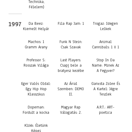
Technika,
Félelem)
1997
Da Beez:
Fila Rap Jam: 1
Trogaz: Idegen
Kiemelt Helyár
Lelkek
Machos: 1
Funk N Stein:
Animal
Gramm Arany
Csak Szavak
Cannibals: 1 X 1
Professor S:
Last Players:
Stop In Da
Rosszak Világa
Csapj bele a
Name: Minek Az
bratyesz kezébe
A Fegyver?
Eger Valós Oldal:
Az Árral
Ganxsta Zolee És
Egy Hip Hop
Szemben: DEMO
A Kartel: Jégre
Klasszikus
II.
Teszlek
Dopeman:
Magyar Rap
A.R.T.: ART-
Fordult a kocka
Válogatás: 2.
poetica
Klikk: Életünk
Képei