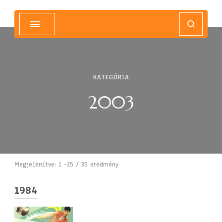
Magyar Hip Hop Archívum
Magyarország
KATEGÓRIA
2003
Megjelenítve: 1 -35 / 35 eredmény
1984