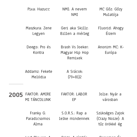
Pixa: Hazucc
NMI: A nevem
MC Gőz: Gőzy
NMI
Mulatója
Maszkura: Zene
Geri aka Skillz:
Fluorid: Ahogy
Legyen
Billen a mérleg
Érzem
Deego: Pro és
Brash Vs Joeker:
Anonim MC: K-
Kontra
Magyar Hip Hop
Európa
Remixek
Addamz: Fekete
A Srácok:
Melódia
(79+81)2
2005
FAKTOR: AMIRE
FAKTOR: LABOR
Jolie: Nyár a
MI TÁNCOLUNK
EP
városban
Franky G:
S.O.R.S.: Rap a
Szükséges Zajok
Paradicsomos
lelke mindennek
(Crazy Noize): A
Alma
tűz örökké ég