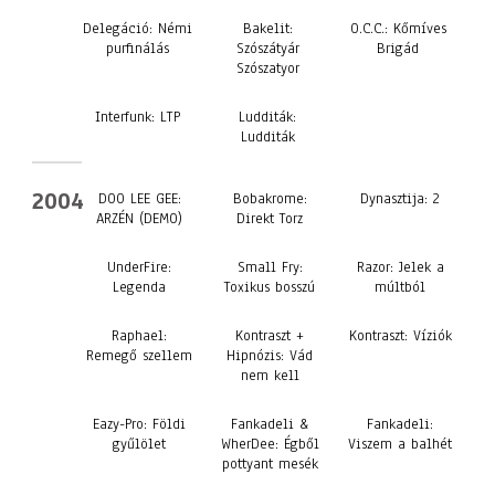
Delegáció: Némi
Bakelit:
O.C.C.: Kőmíves
purfinálás
Szószátyár
Brigád
Szószatyor
Interfunk: LTP
Ludditák:
Ludditák
2004
DOO LEE GEE:
Bobakrome:
Dynasztija: 2
ARZÉN (DEMO)
Direkt Torz
UnderFire:
Small Fry:
Razor: Jelek a
Legenda
Toxikus bosszú
múltból
Raphael:
Kontraszt +
Kontraszt: Víziók
Remegő szellem
Hipnózis: Vád
nem kell
Eazy-Pro: Földi
Fankadeli &
Fankadeli:
gyűlölet
WherDee: Égből
Viszem a balhét
pottyant mesék