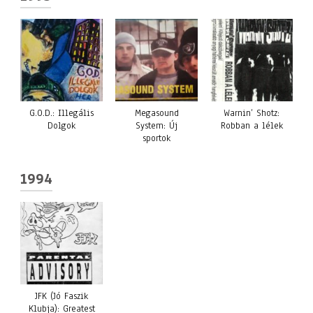
G.O.D.: Illegális
Megasound
Warnin’ Shotz:
Dolgok
System: Új
Robban a lélek
sportok
1994
JFK (Jó Faszik
Klubja): Greatest