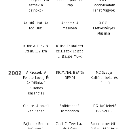
Chump’yanz: Mit
Chump’yanz: Ez
A.R.T.:
esznek a
Rap
Gondolkodom
bajnokok
Tehát Vagyok
Az idő Urai: Az
Addamz: A
O.C.C.:
idő Urai
mélyben
Életveszélyes
Muzsika
Klikk & Funk N
Klikk: Földalatti
Stein: 139 km
csillagok Epizód
I. Baljós MC-k
2002
A Ricsiék: A
KRIMINAL BEATS:
MC Szepy:
Fekete Lovag És
DEMO1
Kultúra, béke és
Az Időutazó
háború
Különös
Kalandjai
Grouse: A pokol
Szókimondó:
LDG: Kollekció
kapujában
Kimondom
1997-2002
Fajtbros: Remix
Cool Caffee: Laza
Bobakrome: Miir