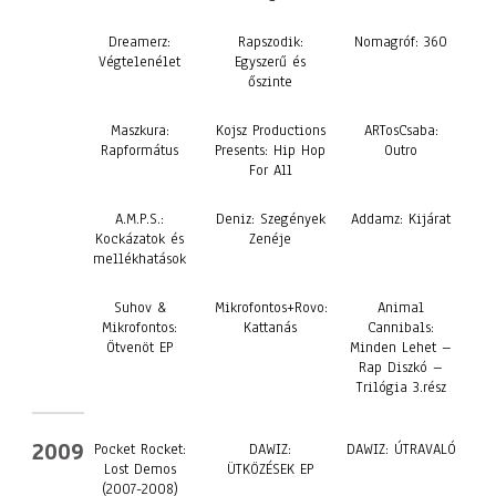
Dreamerz:
Rapszodik:
Nomagróf: 360
Végtelenélet
Egyszerű és
őszinte
Maszkura:
Kojsz Productions
ARTosCsaba:
Rapformátus
Presents: Hip Hop
Outro
For All
A.M.P.S.:
Deniz: Szegények
Addamz: Kijárat
Kockázatok és
Zenéje
mellékhatások
Suhov &
Mikrofontos+Rovo:
Animal
Mikrofontos:
Kattanás
Cannibals:
Ötvenöt EP
Minden Lehet –
Rap Diszkó –
Trilógia 3.rész
2009
Pocket Rocket:
DAWIZ:
DAWIZ: ÚTRAVALÓ
Lost Demos
ÜTKÖZÉSEK EP
(2007-2008)