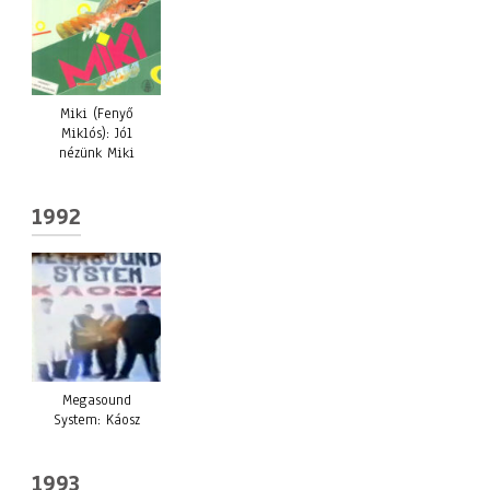
Miki (Fenyő
Miklós): Jól
nézünk Miki
1992
Megasound
System: Káosz
1993