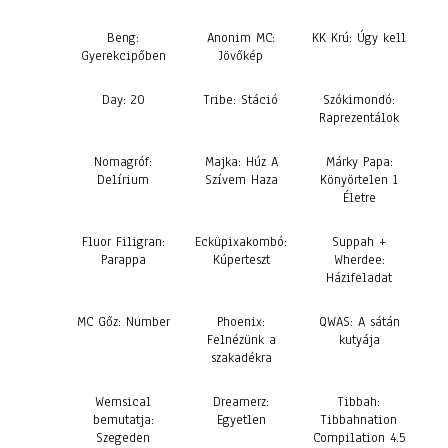
Beng:
Anonim MC:
KK Krú: Úgy kell
Gyerekcipőben
Jövőkép
Day: 20
Tribe: Stáció
Szókimondó:
Raprezentálok
Nomagróf:
Majka: Húz A
Márky Papa:
Delírium
Szívem Haza
Könyörtelen 1
Életre
Fluor Filigran:
Ecküpixakombó:
Suppah +
Parappa
Kúperteszt
Wherdee:
Házifeladat
MC Gőz: Number
Phoenix:
QWAS: A sátán
Felnézünk a
kutyája
szakadékra
Wemsical
Dreamerz:
Tibbah:
bemutatja:
Egyetlen
Tibbahnation
Szegeden
Compilation 4.5