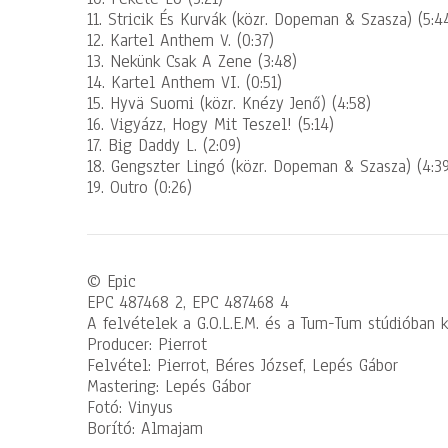
11. Stricik És Kurvák (közr. Dopeman & Szasza) (5:4
12. Kartel Anthem V. (0:37)
13. Nekünk Csak A Zene (3:48)
14. Kartel Anthem VI. (0:51)
15. Hyvä Suomi (közr. Knézy Jenő) (4:58)
16. Vigyázz, Hogy Mit Teszel! (5:14)
17. Big Daddy L. (2:09)
18. Gengszter Lingó (közr. Dopeman & Szasza) (4:39
19. Outro (0:26)
© Epic
EPC 487468 2, EPC 487468 4
A felvételek a G.O.L.E.M. és a Tum-Tum stúdióban 
Producer: Pierrot
Felvétel: Pierrot, Béres József, Lepés Gábor
Mastering: Lepés Gábor
Fotó: Vinyus
Borító: Almajam