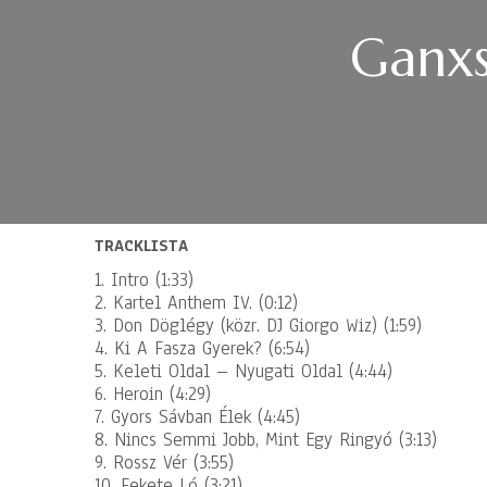
Ganxs
TRACKLISTA
1. Intro (1:33)
2. Kartel Anthem IV. (0:12)
3. Don Döglégy (közr. DJ Giorgo Wiz) (1:59)
4. Ki A Fasza Gyerek? (6:54)
5. Keleti Oldal – Nyugati Oldal (4:44)
6. Heroin (4:29)
7. Gyors Sávban Élek (4:45)
8. Nincs Semmi Jobb, Mint Egy Ringyó (3:13)
9. Rossz Vér (3:55)
10. Fekete Ló (3:21)