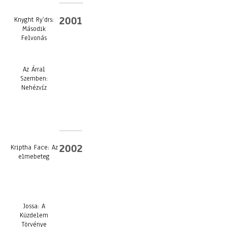
2001
Knyght Ry’drs:
Második
Felvonás
Az Árral
Szemben:
Nehézvíz
2002
Kriptha Face: Az
elmebeteg
Jossa: A
Küzdelem
Törvénye