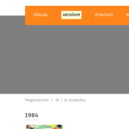
Magyar Hip Hop Archívu
Magyarország
FŐOLDAL
ARCHÍVUM
ÚTMUTATÓ
M
Megjelenítve: 1 -16 / 16 eredmény
1984