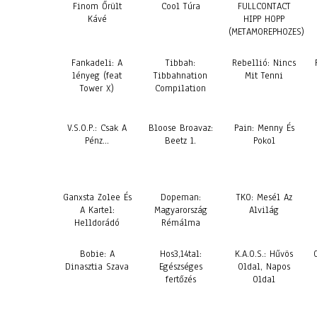
Finom Őrült
Cool Túra
FULLCONTACT
Kávé
HIPP HOPP
(METAMOREPHOZES)
Fankadeli: A
Tibbah:
Rebellió: Nincs
lényeg (feat
Tibbahnation
Mit Tenni
Tower X)
Compilation
V.S.O.P.: Csak A
Bloose Broavaz:
Pain: Menny És
Pénz…
Beetz 1.
Pokol
Ganxsta Zolee És
Dopeman:
TKO: Mesél Az
A Kartel:
Magyarország
Alvilág
Helldorádó
Rémálma
Bobie: A
Hos3,14tal:
K.A.O.S.: Hűvös
Dinasztia Szava
Egészséges
Oldal, Napos
fertőzés
Oldal