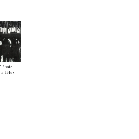
’ Shotz:
 a lélek