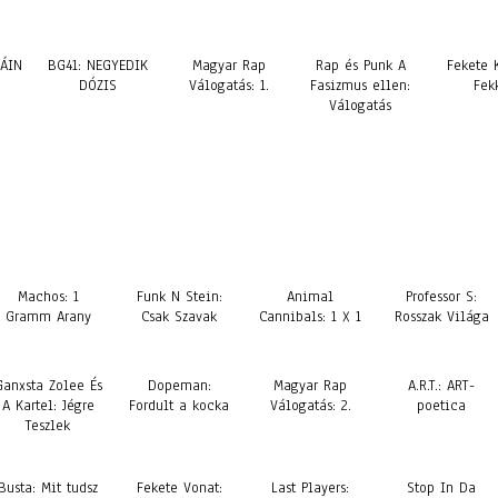
ÁIN
BG41: NEGYEDIK
Magyar Rap
Rap és Punk A
Fekete K
DÓZIS
Válogatás: 1.
Fasizmus ellen:
Fek
Válogatás
Machos: 1
Funk N Stein:
Animal
Professor S:
Gramm Arany
Csak Szavak
Cannibals: 1 X 1
Rosszak Világa
Ganxsta Zolee És
Dopeman:
Magyar Rap
A.R.T.: ART-
A Kartel: Jégre
Fordult a kocka
Válogatás: 2.
poetica
Teszlek
Busta: Mit tudsz
Fekete Vonat:
Last Players:
Stop In Da