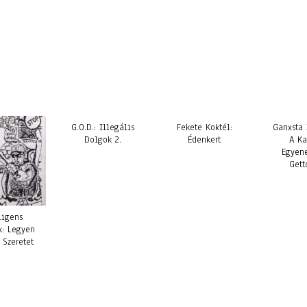
G.O.D.: Illegális
Fekete Koktél:
Ganxsta 
Dolgok 2.
Édenkert
A Ka
Egyen
Gett
ligens
k: Legyen
 Szeretet