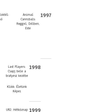
1997
oktél:
Animal
kó
Cannibals:
Reggel, Délben,
Este
1998
Last Players:
Csapj bele a
bratyesz kezébe
Klikk: Életünk
Képei
1999
UR2: Hétköznap