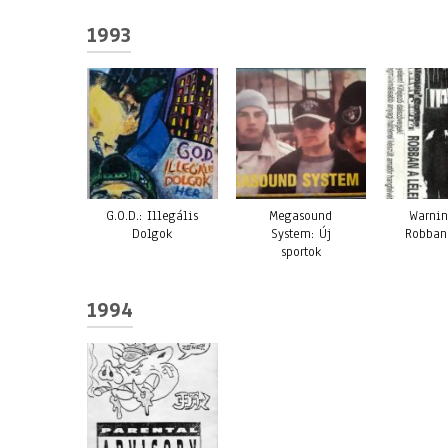
1993
G.O.D.: Illegális
Megasound
Warnin
Dolgok
System: Új
Robban
sportok
1994