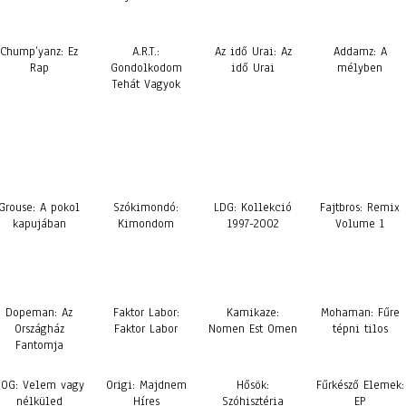
Chump’yanz: Ez
A.R.T.:
Az idő Urai: Az
Addamz: A
Rap
Gondolkodom
idő Urai
mélyben
Tehát Vagyok
Grouse: A pokol
Szókimondó:
LDG: Kollekció
Fajtbros: Remix
kapujában
Kimondom
1997-2002
Volume 1
Dopeman: Az
Faktor Labor:
Kamikaze:
Mohaman: Fűre
Országház
Faktor Labor
Nomen Est Omen
tépni tilos
Fantomja
SOG: Velem vagy
Origi: Majdnem
Hősök:
Fűrkésző Elemek:
nélküled
Híres
Szóhisztéria
EP