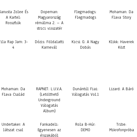
Ganxsta Zolee És
Dopeman:
Flegmadogs:
Mohaman: Da
A Kartel:
Magyarország
Flegmadogs
Flava Story
Rosszfiúk
rémálma 2. – A
strici visszatér
Fila Rap Jam: 3-
Dózis: Földalatti
Kicsi G: A Nagy
Klikk: Haverek
4
Karnevál
Dobás
Közt
Mohaman: Da
RAPNET: L.U.V.A.
Dunántúl Fiai:
Lizard: A Báró
Flava Család
(Letölthető
Válogatás Vol.1
Underground
Válogatás
Album)
Undertaker: A
Fankadeli:
Rola B-Húr:
Tribe:
látszat csal
Egyenesen az
DEMO
Mikrofonpróba
éjszakából