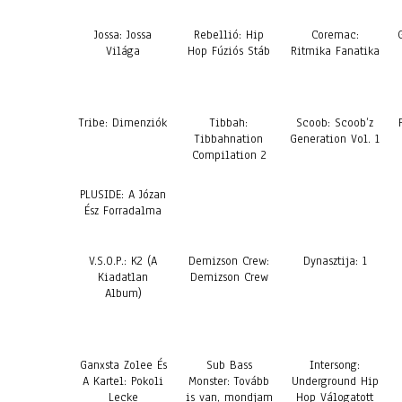
Jossa: Jossa
Rebellió: Hip
Coremac:
Világa
Hop Fúziós Stáb
Ritmika Fanatika
Tribe: Dimenziók
Tibbah:
Scoob: Scoob’z
Tibbahnation
Generation Vol. 1
Compilation 2
PLUSIDE: A Józan
Ész Forradalma
V.S.O.P.: K2 (A
Demizson Crew:
Dynasztija: 1
Kiadatlan
Demizson Crew
Album)
Ganxsta Zolee És
Sub Bass
Intersong:
A Kartel: Pokoli
Monster: Tovább
Underground Hip
Lecke
is van, mondjam
Hop Válogatott