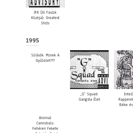
JFK (Jó Faszik
Klubja): Greatest
Shits
1995
Sírásók: Minek A
Gyűlölet???
„G” Squad:
Intel
Gangsta Élet
Rappere
Béke és
Animal
Cannibals:
Fehéren Fekete