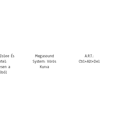
Zolee És
Megasound
A.R.T.:
rtel:
System: Vörös
Ctrl+Alt+Del
esen a
Kurva
óból