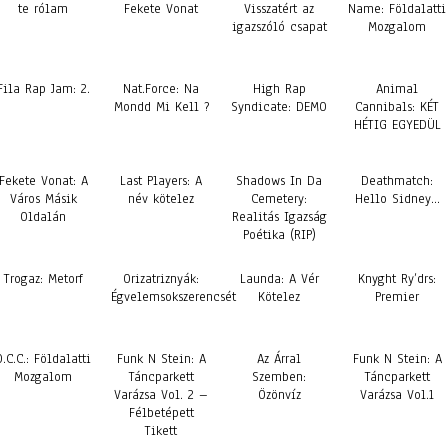
te rólam
Fekete Vonat
Visszatért az
Name: Földalatti
igazszóló csapat
Mozgalom
Fila Rap Jam: 2.
Nat.Force: Na
High Rap
Animal
Mondd Mi Kell ?
Syndicate: DEMO
Cannibals: KÉT
HÉTIG EGYEDÜL
Fekete Vonat: A
Last Players: A
Shadows In Da
Deathmatch:
Város Másik
név kötelez
Cemetery:
Hello Sidney…
Oldalán
Realitás Igazság
Poétika (RIP)
Trogaz: Metorf
Orizatriznyák:
Launda: A Vér
Knyght Ry’drs:
Égvelemsokszerencsét
Kötelez
Premier
O.C.C.: Földalatti
Funk N Stein: A
Az Árral
Funk N Stein: A
Mozgalom
Táncparkett
Szemben:
Táncparkett
Varázsa Vol. 2 –
Özönvíz
Varázsa Vol.1
Félbetépett
Tikett