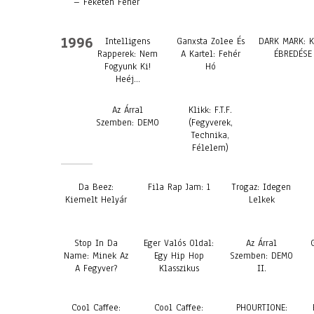
– Feketén Fehér
1996
Intelligens
Ganxsta Zolee És
DARK MARK: K
Rapperek: Nem
A Kartel: Fehér
ÉBREDÉSE
Fogyunk Ki!
Hó
Heéj…
Az Árral
Klikk: F.T.F.
Szemben: DEMO
(Fegyverek,
Technika,
Félelem)
Da Beez:
Fila Rap Jam: 1
Trogaz: Idegen
Kiemelt Helyár
Lelkek
Stop In Da
Eger Valós Oldal:
Az Árral
Name: Minek Az
Egy Hip Hop
Szemben: DEMO
A Fegyver?
Klasszikus
II.
Cool Caffee:
Cool Caffee:
PHOURTIONE: