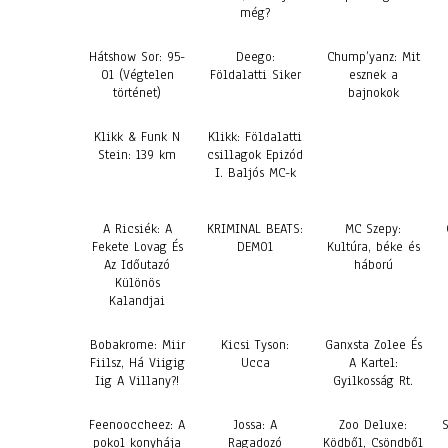
még?
Hátshow Sor: 95-
Deego:
Chump’yanz: Mit
01 (Végtelen
Földalatti Siker
esznek a
történet)
bajnokok
Klikk & Funk N
Klikk: Földalatti
Stein: 139 km
csillagok Epizód
I. Baljós MC-k
A Ricsiék: A
KRIMINAL BEATS:
MC Szepy:
Fekete Lovag És
DEMO1
Kultúra, béke és
Az Időutazó
háború
Különös
Kalandjai
Bobakrome: Miir
Kicsi Tyson:
Ganxsta Zolee És
Fiilsz, Há Viigig
Ucca
A Kartel:
Iig A Villany?!
Gyilkosság Rt.
Feenooccheez: A
Jossa: A
Zoo Deluxe:
pokol konyhája
Ragadozó
Ködből, Csöndből