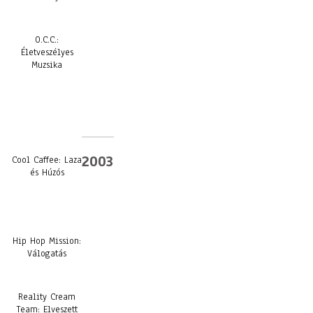
O.C.C.:
Életveszélyes
Muzsika
2003
Cool Caffee: Laza
és Húzós
Hip Hop Mission:
Válogatás
Reality Cream
Team: Elveszett