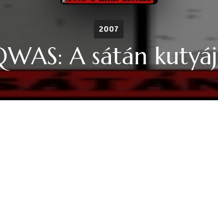
2007
QWAS: A sátán kutyáj