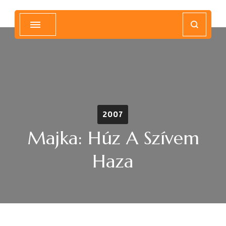
Magyar Hip Hop Archívum
Magyarország
2007
Majka: Húz A Szívem
Haza