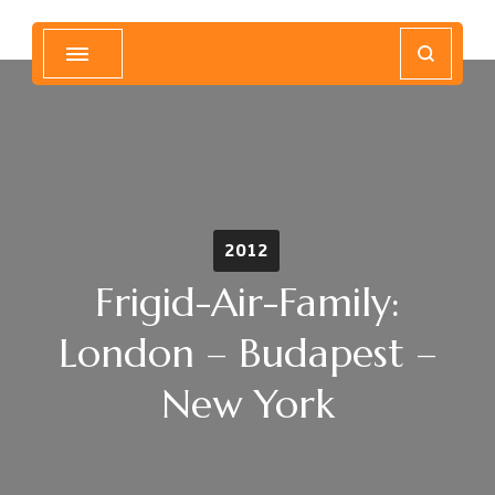
Magyar Hip Hop Archívum
Magyarország
2012
Frigid-Air-Family:
London – Budapest –
New York