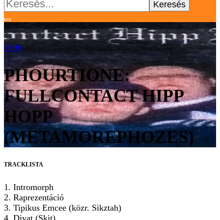
Keresés:
1998
PHOURTIONE:
FULLCONTACT HIPP
HOPP
(METAMOREPHOZES)
TRACKLISTA
1. Intromorph
2. Raprezentáció
3. Tipikus Emcee (közr. Sikztah)
4. Divat (Skit)