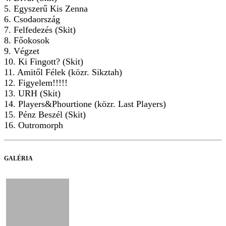
5. Egyszerű Kis Zenna
6. Csodaország
7. Felfedezés (Skit)
8. Főokosok
9. Végzet
10. Ki Fingott? (Skit)
11. Amitől Félek (közr. Sikztah)
12. Figyelem!!!!!
13. URH (Skit)
14. Players&Phourtione (közr. Last Players)
15. Pénz Beszél (Skit)
16. Outromorph
GALÉRIA