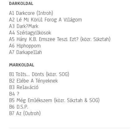
DARKOLDAL
A1 Darkcore (Introh)
A2 Lé Mi Körül Forog A Világom
A3 Dark?Mark
A4 Szériagyilkosok
A5 Hány K.B. Emszee Teszi Ezt? (közr. Sikztah)
A6 Hiphoppom
A7 Darkapellah
MARKOLDAL
B1 Tölts… Dönts (közr. SOG)
B2 Elébe A Tényeknek
B3 Relaxáció
B4 ?
B5 Még Emlékszem (közr. Sikztah & SOG)
B6 D.S.P.
B7 Az (Outroh)