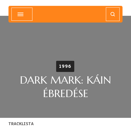
Magyar Hip Hop Archívum
Magyarország
1996
DARK MARK: KÁIN
ÉBREDÉSE
TRACKLISTA