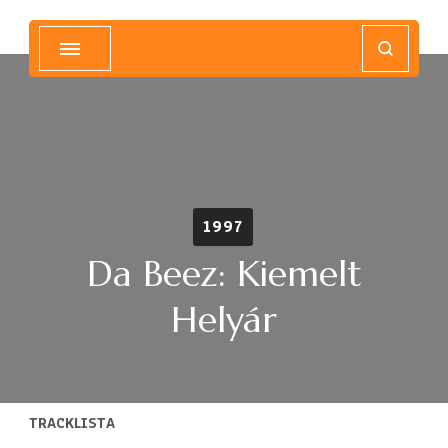
Magyar Hip Hop Archívum
Magyarország
1997
Da Beez: Kiemelt
Helyár
TRACKLISTA