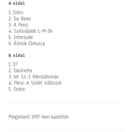
A oldal
1. Intro
2. Da Beez
3. A Pénz
4. Szélsőjobb L-M-Ek
5. Interlude
6. Álmok Cirkusza
B oldal
1. 07
2. Edulretni
3. XX. Sz.-I Rémlátomás
4. Pénz: A Sötét Változat
5. Outro
Megjelent 1997-ben kazettán