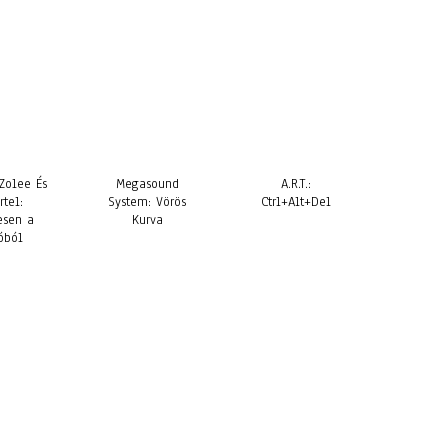
Zolee És
Megasound
A.R.T.:
rtel:
System: Vörös
Ctrl+Alt+Del
esen a
Kurva
óból