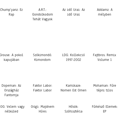
Chump’yanz: Ez
A.R.T.:
Az idő Urai: Az
Addamz: A
Rap
Gondolkodom
idő Urai
mélyben
Tehát Vagyok
Grouse: A pokol
Szókimondó:
LDG: Kollekció
Fajtbros: Remix
kapujában
Kimondom
1997-2002
Volume 1
Dopeman: Az
Faktor Labor:
Kamikaze:
Mohaman: Fűre
Országház
Faktor Labor
Nomen Est Omen
tépni tilos
Fantomja
SOG: Velem vagy
Origi: Majdnem
Hősök:
Fűrkésző Elemek:
nélküled
Híres
Szóhisztéria
EP