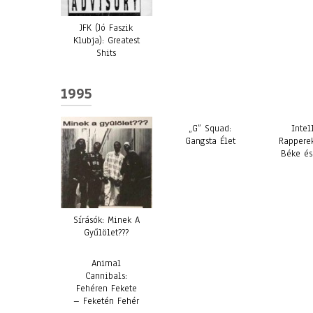
JFK (Jó Faszik
Klubja): Greatest
Shits
1995
„G” Squad:
Intel
Gangsta Élet
Rappere
Béke és
Sírásók: Minek A
Gyűlölet???
Animal
Cannibals:
Fehéren Fekete
– Feketén Fehér