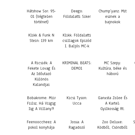
Hátshow Sor: 95-
Deego:
Chump’yanz: Mit
01 (Végtelen
Földalatti Siker
esznek a
történet)
bajnokok
Klikk & Funk N
Klikk: Földalatti
Stein: 139 km
csillagok Epizód
I. Baljós MC-k
A Ricsiék: A
KRIMINAL BEATS:
MC Szepy:
Fekete Lovag És
DEMO1
Kultúra, béke és
Az Időutazó
háború
Különös
Kalandjai
Bobakrome: Miir
Kicsi Tyson:
Ganxsta Zolee És
Fiilsz, Há Viigig
Ucca
A Kartel:
Iig A Villany?!
Gyilkosság Rt.
Feenooccheez: A
Jossa: A
Zoo Deluxe:
pokol konyhája
Ragadozó
Ködből, Csöndből