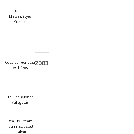
O.C.C.:
Életveszélyes
Muzsika
2003
Cool Caffee: Laza
és Húzós
Hip Hop Mission:
Válogatás
Reality Cream
Team: Elveszett
Utakon