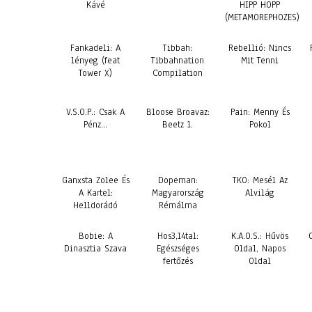
Kávé
HIPP HOPP
(METAMOREPHOZES)
Fankadeli: A
Tibbah:
Rebellió: Nincs
lényeg (feat
Tibbahnation
Mit Tenni
Tower X)
Compilation
V.S.O.P.: Csak A
Bloose Broavaz:
Pain: Menny És
Pénz…
Beetz 1.
Pokol
Ganxsta Zolee És
Dopeman:
TKO: Mesél Az
A Kartel:
Magyarország
Alvilág
Helldorádó
Rémálma
Bobie: A
Hos3,14tal:
K.A.O.S.: Hűvös
Dinasztia Szava
Egészséges
Oldal, Napos
fertőzés
Oldal