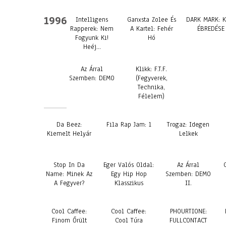
1996
Intelligens
Ganxsta Zolee És
DARK MARK: K
Rapperek: Nem
A Kartel: Fehér
ÉBREDÉSE
Fogyunk Ki!
Hó
Heéj…
Az Árral
Klikk: F.T.F.
Szemben: DEMO
(Fegyverek,
Technika,
Félelem)
Da Beez:
Fila Rap Jam: 1
Trogaz: Idegen
Kiemelt Helyár
Lelkek
Stop In Da
Eger Valós Oldal:
Az Árral
Name: Minek Az
Egy Hip Hop
Szemben: DEMO
A Fegyver?
Klasszikus
II.
Cool Caffee:
Cool Caffee:
PHOURTIONE:
Finom Őrült
Cool Túra
FULLCONTACT