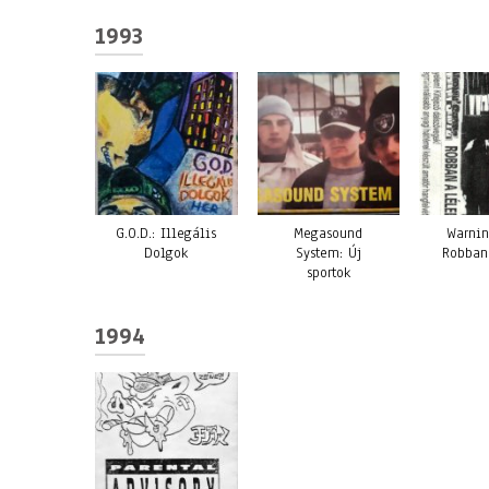
1993
G.O.D.: Illegális
Megasound
Warnin
Dolgok
System: Új
Robban
sportok
1994