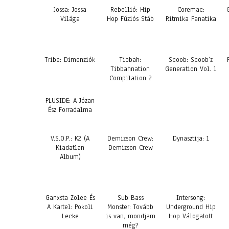
Jossa: Jossa
Rebellió: Hip
Coremac:
Világa
Hop Fúziós Stáb
Ritmika Fanatika
Tribe: Dimenziók
Tibbah:
Scoob: Scoob’z
Tibbahnation
Generation Vol. 1
Compilation 2
PLUSIDE: A Józan
Ész Forradalma
V.S.O.P.: K2 (A
Demizson Crew:
Dynasztija: 1
Kiadatlan
Demizson Crew
Album)
Ganxsta Zolee És
Sub Bass
Intersong:
A Kartel: Pokoli
Monster: Tovább
Underground Hip
Lecke
is van, mondjam
Hop Válogatott
még?