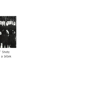
’ Shotz:
 a lélek