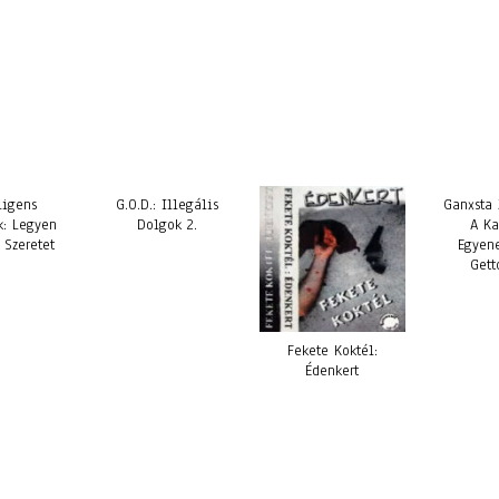
ligens
G.O.D.: Illegális
Ganxsta 
k: Legyen
Dolgok 2.
A Ka
 Szeretet
Egyen
Gett
Fekete Koktél:
Édenkert