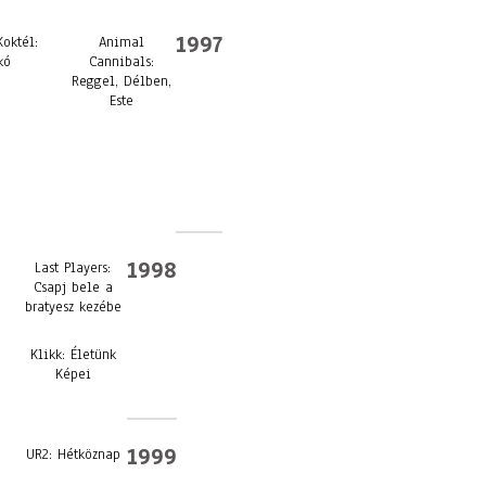
1997
oktél:
Animal
kó
Cannibals:
Reggel, Délben,
Este
1998
Last Players:
Csapj bele a
bratyesz kezébe
Klikk: Életünk
Képei
1999
UR2: Hétköznap