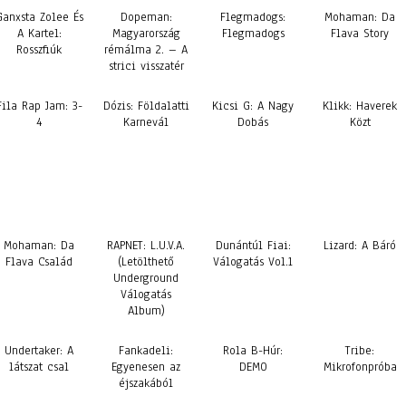
Ganxsta Zolee És
Dopeman:
Flegmadogs:
Mohaman: Da
A Kartel:
Magyarország
Flegmadogs
Flava Story
Rosszfiúk
rémálma 2. – A
strici visszatér
Fila Rap Jam: 3-
Dózis: Földalatti
Kicsi G: A Nagy
Klikk: Haverek
4
Karnevál
Dobás
Közt
Mohaman: Da
RAPNET: L.U.V.A.
Dunántúl Fiai:
Lizard: A Báró
Flava Család
(Letölthető
Válogatás Vol.1
Underground
Válogatás
Album)
Undertaker: A
Fankadeli:
Rola B-Húr:
Tribe:
látszat csal
Egyenesen az
DEMO
Mikrofonpróba
éjszakából