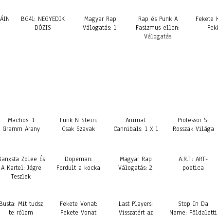
ÁIN
BG41: NEGYEDIK
Magyar Rap
Rap és Punk A
Fekete K
DÓZIS
Válogatás: 1.
Fasizmus ellen:
Fek
Válogatás
Machos: 1
Funk N Stein:
Animal
Professor S:
Gramm Arany
Csak Szavak
Cannibals: 1 X 1
Rosszak Világa
Ganxsta Zolee És
Dopeman:
Magyar Rap
A.R.T.: ART-
A Kartel: Jégre
Fordult a kocka
Válogatás: 2.
poetica
Teszlek
Busta: Mit tudsz
Fekete Vonat:
Last Players:
Stop In Da
te rólam
Fekete Vonat
Visszatért az
Name: Földalatti