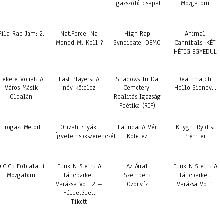
igazszóló csapat
Mozgalom
Fila Rap Jam: 2.
Nat.Force: Na
High Rap
Animal
Mondd Mi Kell ?
Syndicate: DEMO
Cannibals: KÉT
HÉTIG EGYEDÜL
Fekete Vonat: A
Last Players: A
Shadows In Da
Deathmatch:
Város Másik
név kötelez
Cemetery:
Hello Sidney…
Oldalán
Realitás Igazság
Poétika (RIP)
Trogaz: Metorf
Orizatriznyák:
Launda: A Vér
Knyght Ry’drs:
Égvelemsokszerencsét
Kötelez
Premier
O.C.C.: Földalatti
Funk N Stein: A
Az Árral
Funk N Stein: A
Mozgalom
Táncparkett
Szemben:
Táncparkett
Varázsa Vol. 2 –
Özönvíz
Varázsa Vol.1
Félbetépett
Tikett