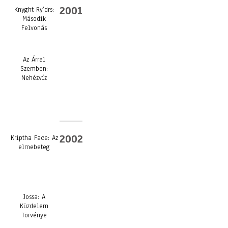
2001
Knyght Ry’drs:
Második
Felvonás
Az Árral
Szemben:
Nehézvíz
2002
Kriptha Face: Az
elmebeteg
Jossa: A
Küzdelem
Törvénye