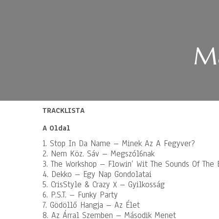
Ma
TRACKLISTA
A Oldal
1. Stop In Da Name – Minek Az A Fegyver?
2. Nem Köz. Sáv – Megszól6nak
3. The Workshop – Flowin’ Wit The Sounds Of The 
4. Dekko – Egy Nap Gondolatai
5. CrisStyle & Crazy X – Gyilkosság
6. P.S.T. – Funky Party
7. Gödöllő Hangja – Az Élet
8. Az Árral Szemben – Második Menet