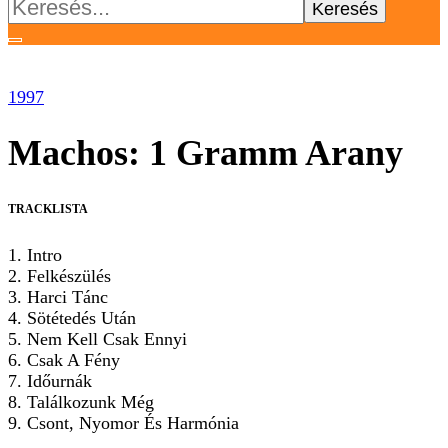
Keresés:
1997
Machos: 1 Gramm Arany
TRACKLISTA
1. Intro
2. Felkészülés
3. Harci Tánc
4. Sötétedés Után
5. Nem Kell Csak Ennyi
6. Csak A Fény
7. Időurnák
8. Találkozunk Még
9. Csont, Nyomor És Harmónia