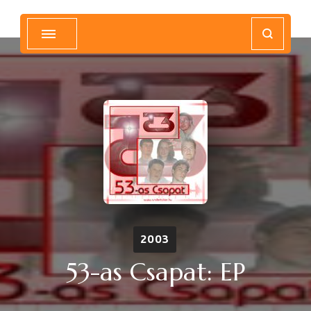
Magyar Hip Hop Archívum
Magyarország
2003
53-as Csapat: EP