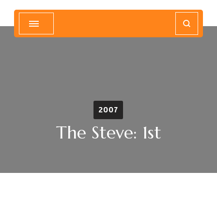
Magyar Hip Hop Archívum
Magyarország
2007
The Steve: 1st