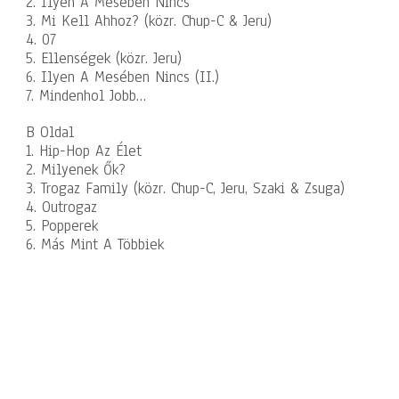
2. Ilyen A Mesében Nincs
3. Mi Kell Ahhoz? (közr. Chup-C & Jeru)
4. 07
5. Ellenségek (közr. Jeru)
6. Ilyen A Mesében Nincs (II.)
7. Mindenhol Jobb…
B Oldal
1. Hip-Hop Az Élet
2. Milyenek Ők?
3. Trogaz Family (közr. Chup-C, Jeru, Szaki & Zsuga)
4. Outrogaz
5. Popperek
6. Más Mint A Többiek