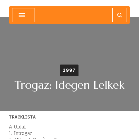
Magyar Hip Hop Archívum
Magyarország
1997
Trogaz: Idegen Lelkek
TRACKLISTA
A Oldal
1. Introgaz