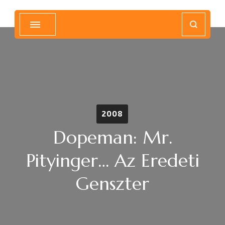
Magyar Hip Hop Archívum
Magyarország
2008
Dopeman: Mr.
Pityinger… Az Eredeti
Genszter