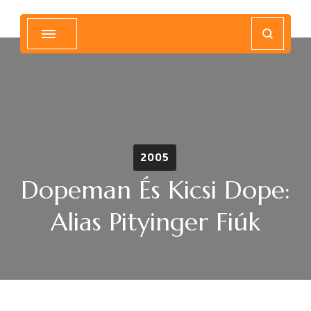
Magyar Hip Hop Archívum
Magyarország
2005
Dopeman És Kicsi Dope:
Alias Pityinger Fiúk