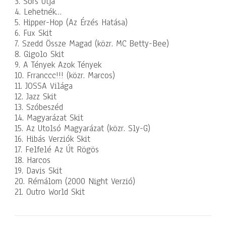
3. Sors Útja
4. Lehetnék…
5. Hipper-Hop (Az Érzés Hatása)
6. Fux Skit
7. Szedd Össze Magad (közr. MC Betty-Bee)
8. Gigolo Skit
9. A Tények Azok Tények
10. Frranccc!!! (közr. Marcos)
11. JOSSA Világa
12. Jazz Skit
13. Szóbeszéd
14. Magyarázat Skit
15. Az Utolsó Magyarázat (közr. Sly-G)
16. Hibás Verziók Skit
17. Felfelé Az Út Rögös
18. Harcos
19. Davis Skit
20. Rémálom (2000 Night Verzió)
21. Outro World Skit