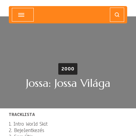
Magyar Hip Hop Archívum
Magyarország
2000
Jossa: Jossa Világa
TRACKLISTA
1. Intro World Skit
2. Bejelentkezés