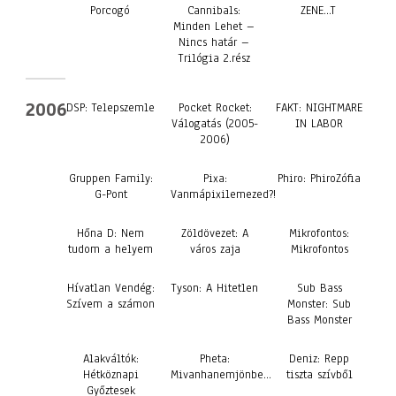
Porcogó
Cannibals:
ZENE…T
Minden Lehet –
Nincs határ –
Trilógia 2.rész
2006
DSP: Telepszemle
Pocket Rocket:
FAKT: NIGHTMARE
Válogatás (2005-
IN LABOR
2006)
Gruppen Family:
Pixa:
Phiro: PhiroZófia
G-Pont
Vanmápixilemezed?!
Hőna D: Nem
Zöldövezet: A
Mikrofontos:
tudom a helyem
város zaja
Mikrofontos
Hívatlan Vendég:
Tyson: A Hitetlen
Sub Bass
Szívem a számon
Monster: Sub
Bass Monster
Alakváltók:
Pheta:
Deniz: Repp
Hétköznapi
Mivanhanemjönbe…
tiszta szívből
Győztesek