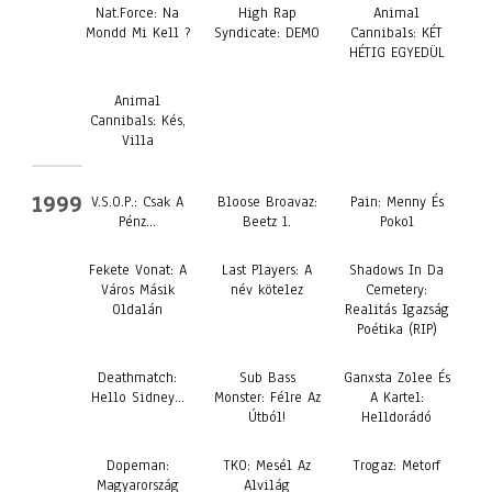
Nat.Force: Na
High Rap
Animal
Mondd Mi Kell ?
Syndicate: DEMO
Cannibals: KÉT
HÉTIG EGYEDÜL
Animal
Cannibals: Kés,
Villa
1999
V.S.O.P.: Csak A
Bloose Broavaz:
Pain: Menny És
Pénz…
Beetz 1.
Pokol
Fekete Vonat: A
Last Players: A
Shadows In Da
Város Másik
név kötelez
Cemetery:
Oldalán
Realitás Igazság
Poétika (RIP)
Deathmatch:
Sub Bass
Ganxsta Zolee És
Hello Sidney…
Monster: Félre Az
A Kartel:
Útból!
Helldorádó
Dopeman:
TKO: Mesél Az
Trogaz: Metorf
Magyarország
Alvilág