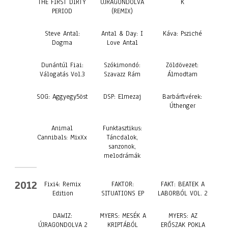
THE FIRST DIRTY
ÚJRAGONDOLVA
K
PERIOD
(REMIX)
Steve Antal:
Antal & Day: I
Káva: Psziché
Dogma
Love Antal
Dunántúl Fiai:
Szókimondó:
Zöldövezet:
Válogatás Vol.3
Szavazz Rám
Álmodtam
SOG: Aggyegy5öst
DSP: Elmezaj
Barbárfivérek:
Úthenger
Animal
Funktasztikus:
Cannibals: MixXx
Táncdalok,
sanzonok,
melodrámák
2012
Fixi4: Remix
FAKTOR:
FAKT: BEATEK A
Edition
SITUATIONS EP
LABORBÓL VOL. 2
DAWIZ:
MYERS: MESÉK A
MYERS: AZ
ÚJRAGONDOLVA 2
KRIPTÁBÓL
ERŐSZAK POKLA