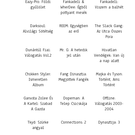
Eazy-Pro: Földi
Fankadeli &
Fankadeli:
gyűlölet
WherDee: Égből
Viszem a balhét
pottyant mesék
Darksoul:
REEM: Egységben
The Slack Gang:
Alvilági Sötétség
az erő
Az Utca Összes
Pora
Dunántúl Fiai:
Mr. G: A hetedik
Hivatlan
Válogatás Vol.2
jel után
Vendégek: Van új
a nap alatt
Chikken Styler:
Fang Dinasztia:
Majka és Tyson:
Ismeretlen
Megjöttek Fangék
Történt, Ami
Album
Történt
Ganxsta Zolee És
Dopeman: A
Offline:
A Kartel: Szabad
Telep Csicskája
Válogatás 2003-
A Gazda
2004
Tkyd: Szürke
Connections: 2
Dynasztija: 3
angyal