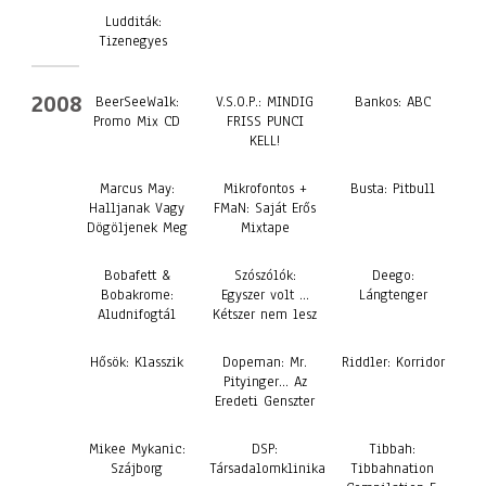
Ludditák:
Tizenegyes
2008
BeerSeeWalk:
V.S.O.P.: MINDIG
Bankos: ABC
Promo Mix CD
FRISS PUNCI
KELL!
Marcus May:
Mikrofontos +
Busta: Pitbull
Halljanak Vagy
FMaN: Saját Erős
Dögöljenek Meg
Mixtape
Bobafett &
Szószólók:
Deego:
Bobakrome:
Egyszer volt …
Lángtenger
Aludnifogtál
Kétszer nem lesz
Hősök: Klasszik
Dopeman: Mr.
Riddler: Korridor
Pityinger… Az
Eredeti Genszter
Mikee Mykanic:
DSP:
Tibbah:
Szájborg
Társadalomklinika
Tibbahnation