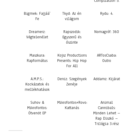
Compilation 5.
Bigmek: Fajjáá’
Tkyd: Az én
Rydu: 4.
Fe
világom
Dreamerz:
Rapszodik:
Nomagróf: 360
Végtelenélet
Egyszerű és
őszinte
Maszkura:
Kojsz Productions
ARTosCsaba:
Rapformátus
Presents: Hip Hop
Outro
For All
A.M.P.S.:
Deniz: Szegények
Addamz: Kijárat
Kockázatok és
Zenéje
mellékhatások
Suhov &
Mikrofontos+Rovo:
Animal
Mikrofontos:
Kattanás
Cannibals:
Ötvenöt EP
Minden Lehet –
Rap Diszkó –
Trilógia 3.rész