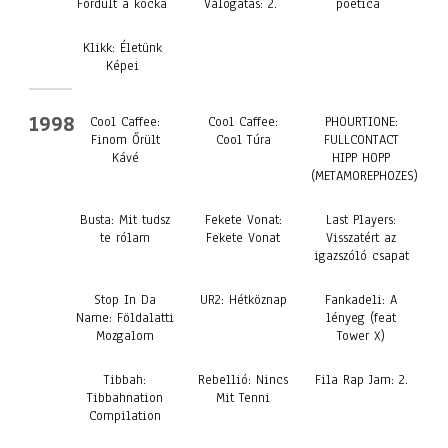
Fordult a kocka
Válogatás: 2.
poetica
Klikk: Életünk
Képei
1998
Cool Caffee:
Cool Caffee:
PHOURTIONE:
Finom Őrült
Cool Túra
FULLCONTACT
Kávé
HIPP HOPP
(METAMOREPHOZES)
Busta: Mit tudsz
Fekete Vonat:
Last Players:
te rólam
Fekete Vonat
Visszatért az
igazszóló csapat
Stop In Da
UR2: Hétköznap
Fankadeli: A
Name: Földalatti
lényeg (feat
Mozgalom
Tower X)
Tibbah:
Rebellió: Nincs
Fila Rap Jam: 2.
Tibbahnation
Mit Tenni
Compilation