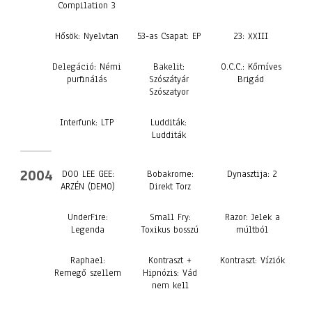
Compilation 3
Hősök: Nyelvtan
53-as Csapat: EP
23: XXIII
Delegáció: Némi
Bakelit:
O.C.C.: Kőmíves
purfinálás
Szószátyár
Brigád
Szószatyor
Interfunk: LTP
Ludditák:
Ludditák
2004
DOO LEE GEE:
Bobakrome:
Dynasztija: 2
ARZÉN (DEMO)
Direkt Torz
UnderFire:
Small Fry:
Razor: Jelek a
Legenda
Toxikus bosszú
múltból
Raphael:
Kontraszt +
Kontraszt: Víziók
Remegő szellem
Hipnózis: Vád
nem kell