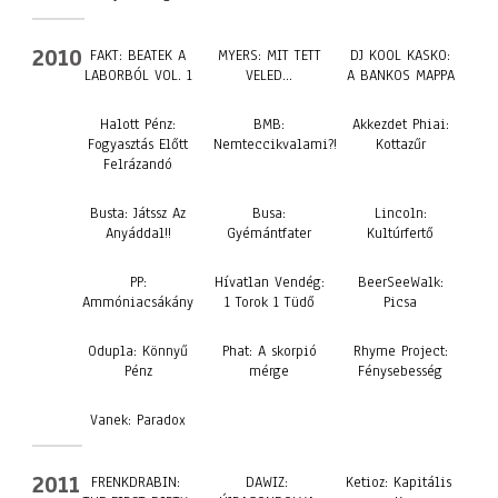
2010
FAKT: BEATEK A
MYERS: MIT TETT
DJ KOOL KASKO:
LABORBÓL VOL. 1
VELED…
A BANKOS MAPPA
Halott Pénz:
BMB:
Akkezdet Phiai:
Fogyasztás Előtt
Nemteccikvalami?!
Kottazűr
Felrázandó
Busta: Játssz Az
Busa:
Lincoln:
Anyáddal!!
Gyémántfater
Kultúrfertő
PP:
Hívatlan Vendég:
BeerSeeWalk:
Ammóniacsákány
1 Torok 1 Tüdő
Picsa
Odupla: Könnyű
Phat: A skorpió
Rhyme Project:
Pénz
mérge
Fénysebesség
Vanek: Paradox
2011
FRENKDRABIN:
DAWIZ:
Ketioz: Kapitális