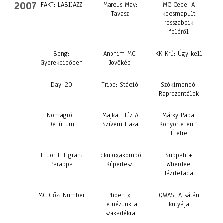
2007
FAKT: LABIJAZZ
Marcus May:
MC Cece: A
Tavasz
kocsmapult
rosszabbik
feléről
Beng:
Anonim MC:
KK Krú: Úgy kell
Gyerekcipőben
Jövőkép
Day: 20
Tribe: Stáció
Szókimondó:
Raprezentálok
Nomagróf:
Majka: Húz A
Márky Papa:
Delírium
Szívem Haza
Könyörtelen 1
Életre
Fluor Filigran:
Ecküpixakombó:
Suppah +
Parappa
Kúperteszt
Wherdee:
Házifeladat
MC Gőz: Number
Phoenix:
QWAS: A sátán
Felnézünk a
kutyája
szakadékra