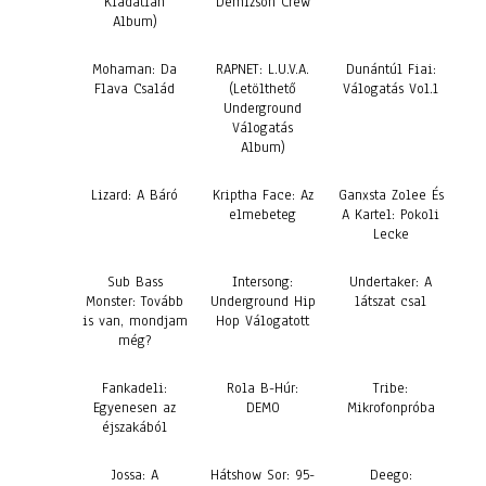
Kiadatlan
Demizson Crew
Album)
Mohaman: Da
RAPNET: L.U.V.A.
Dunántúl Fiai:
Flava Család
(Letölthető
Válogatás Vol.1
Underground
Válogatás
Album)
Lizard: A Báró
Kriptha Face: Az
Ganxsta Zolee És
elmebeteg
A Kartel: Pokoli
Lecke
Sub Bass
Intersong:
Undertaker: A
Monster: Tovább
Underground Hip
látszat csal
is van, mondjam
Hop Válogatott
még?
Fankadeli:
Rola B-Húr:
Tribe:
Egyenesen az
DEMO
Mikrofonpróba
éjszakából
Jossa: A
Hátshow Sor: 95-
Deego: