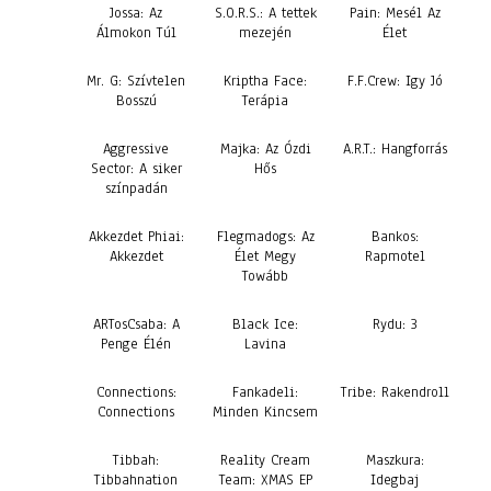
Jossa: Az
S.O.R.S.: A tettek
Pain: Mesél Az
Álmokon Túl
mezején
Élet
Mr. G: Szívtelen
Kriptha Face:
F.F.Crew: Igy Jó
Bosszú
Terápia
Aggressive
Majka: Az Ózdi
A.R.T.: Hangforrás
Sector: A siker
Hős
színpadán
Akkezdet Phiai:
Flegmadogs: Az
Bankos:
Akkezdet
Élet Megy
Rapmotel
Towább
ARTosCsaba: A
Black Ice:
Rydu: 3
Penge Élén
Lavina
Connections:
Fankadeli:
Tribe: Rakendroll
Connections
Minden Kincsem
Tibbah:
Reality Cream
Maszkura:
Tibbahnation
Team: XMAS EP
Idegbaj