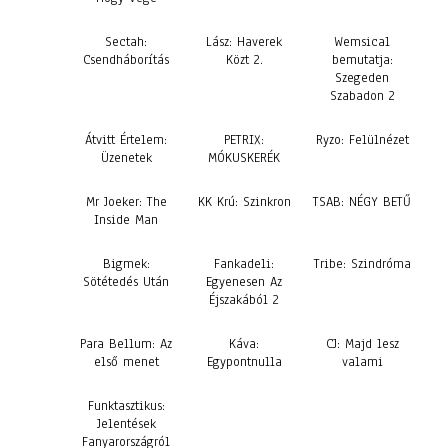
Sectah:
Lász: Haverek
Wemsical
Csendháborítás
Közt 2.
bemutatja:
Szegeden
Szabadon 2
Átvitt Értelem:
PETRIX:
Ryzo: Felülnézet
Üzenetek
MÓKUSKERÉK
Mr Joeker: The
KK Krú: Szinkron
TSAB: NÉGY BETŰ
Inside Man
Bigmek:
Fankadeli:
Tribe: Szindróma
Sötétedés Után
Egyenesen Az
Éjszakából 2
Para Bellum: Az
Káva:
CJ: Majd lesz
első menet
Egypontnulla
valami
Funktasztikus:
Jelentések
Fanyarországról