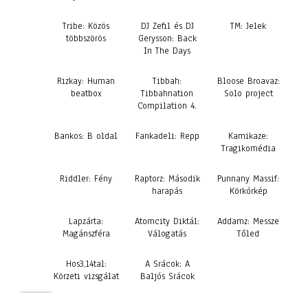
Tribe: Közös
DJ Zefil és DJ
TM: Jelek
többszörös
Gerysson: Back
In The Days
Rizkay: Human
Tibbah:
Bloose Broavaz:
beatbox
Tibbahnation
Solo project
Compilation 4.
Bankos: B oldal
Fankadeli: Repp
Kamikaze:
Tragikomédia
Riddler: Fény
Raptorz: Második
Punnany Massif:
harapás
Körkórkép
Lapzárta:
Atomcity Diktál:
Addamz: Messze
Magánszféra
Válogatás
Tőled
Hos3,14tal:
A Srácok: A
Körzeti vizsgálat
Baljós Srácok