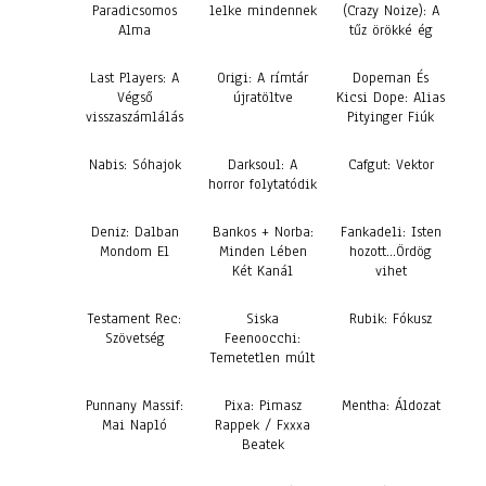
Paradicsomos
lelke mindennek
(Crazy Noize): A
Alma
tűz örökké ég
Last Players: A
Origi: A rímtár
Dopeman És
Végső
újratöltve
Kicsi Dope: Alias
visszaszámlálás
Pityinger Fiúk
Nabis: Sóhajok
Darksoul: A
Cafgut: Vektor
horror folytatódik
Deniz: Dalban
Bankos + Norba:
Fankadeli: Isten
Mondom El
Minden Lében
hozott…Ördög
Két Kanál
vihet
Testament Rec:
Siska
Rubik: Fókusz
Szövetség
Feenoocchi:
Temetetlen múlt
Punnany Massif:
Pixa: Pimasz
Mentha: Áldozat
Mai Napló
Rappek / Fxxxa
Beatek