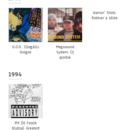
Warnin’ Shotz:
Robban a lélek
G.O.D.: Illegális
Megasound
Dolgok
System: Új
sportok
1994
JFK (Jó Faszik
Klubja): Greatest