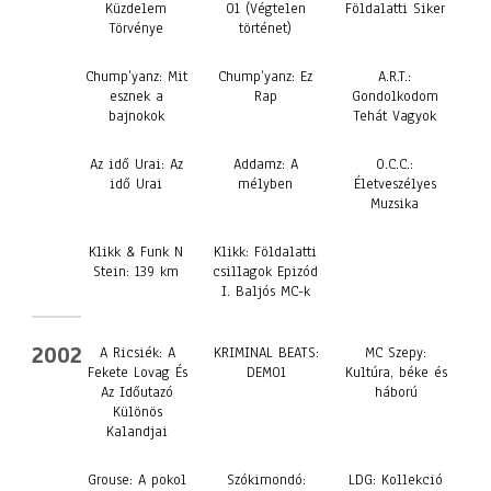
Küzdelem
01 (Végtelen
Földalatti Siker
Törvénye
történet)
Chump’yanz: Mit
Chump’yanz: Ez
A.R.T.:
esznek a
Rap
Gondolkodom
bajnokok
Tehát Vagyok
Az idő Urai: Az
Addamz: A
O.C.C.:
idő Urai
mélyben
Életveszélyes
Muzsika
Klikk & Funk N
Klikk: Földalatti
Stein: 139 km
csillagok Epizód
I. Baljós MC-k
2002
A Ricsiék: A
KRIMINAL BEATS:
MC Szepy:
Fekete Lovag És
DEMO1
Kultúra, béke és
Az Időutazó
háború
Különös
Kalandjai
Grouse: A pokol
Szókimondó:
LDG: Kollekció