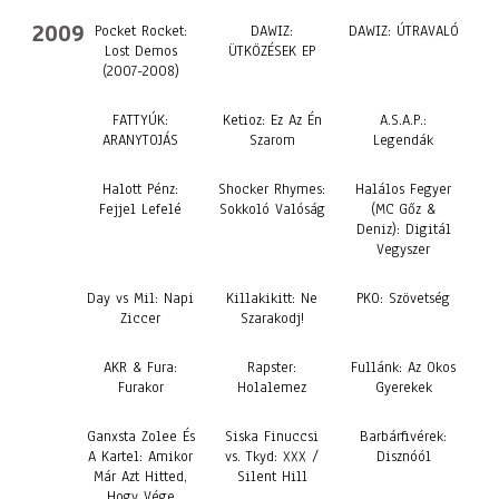
2009
Pocket Rocket:
DAWIZ:
DAWIZ: ÚTRAVALÓ
Lost Demos
ÜTKÖZÉSEK EP
(2007-2008)
FATTYÚK:
Ketioz: Ez Az Én
A.S.A.P.:
ARANYTOJÁS
Szarom
Legendák
Halott Pénz:
Shocker Rhymes:
Halálos Fegyer
Fejjel Lefelé
Sokkoló Valóság
(MC Gőz &
Deniz): Digitál
Vegyszer
Day vs Mil: Napi
Killakikitt: Ne
PKO: Szövetség
Ziccer
Szarakodj!
AKR & Fura:
Rapster:
Fullánk: Az Okos
Furakor
Holalemez
Gyerekek
Ganxsta Zolee És
Siska Finuccsi
Barbárfivérek:
A Kartel: Amikor
vs. Tkyd: XXX /
Disznóól
Már Azt Hitted,
Silent Hill
Hogy Vége