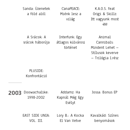
Sanda: Üzenetek
CanaPEACE:
K.A.O.S. feat
a föld alól
Miénk lesz a
Origi & Skillz:
világ
Itt vagyunk most
4N!
A Srácok: A
Interfunk: Egy
Animal
srácok háborúja
átlagos külvárosi
Cannibals:
történet
Mindent Lehet –
Stílusok keverve
– Trilógia 1.rész
PLUSIDE:
Konfrontáció
2003
Doowachalike:
Addamz: Ha
Jossa: Bonus EP
1998-2002
Kapnál Még Egy
Esélyt
EAST SIDE UNIA:
Lory B.: A Kocka
Kavalkád: Színes
VOL. III.
El Van Vetve
benyomások