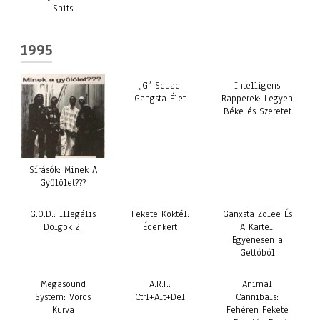
Shits
1995
„G” Squad:
Intelligens
Gangsta Élet
Rapperek: Legyen
Béke és Szeretet
Sírásók: Minek A
Gyűlölet???
G.O.D.: Illegális
Fekete Koktél:
Ganxsta Zolee És
Dolgok 2.
Édenkert
A Kartel:
Egyenesen a
Gettóból
Megasound
A.R.T.:
Animal
System: Vörös
Ctrl+Alt+Del
Cannibals:
Kurva
Fehéren Fekete