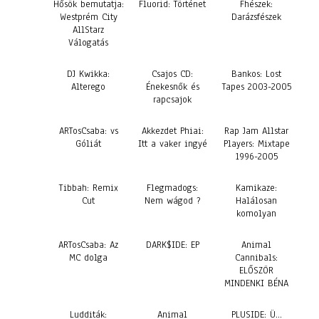
Hősök bemutatja:
Fluorid: Történet
Fhészek:
Westprém City
Darázsfészek
AllStarz
Válogatás
DJ Kwikka:
Csajos CD:
Bankos: Lost
Alterego
Énekesnők és
Tapes 2003-2005
rapcsajok
ARTosCsaba: vs
Akkezdet Phiai:
Rap Jam Allstar
Góliát
Itt a vaker ingyé
Players: Mixtape
1996-2005
Tibbah: Remix
Flegmadogs:
Kamikaze:
Cut
Nem wágod ?
Halálosan
komolyan
ARTosCsaba: Az
DARK$IDE: EP
Animal
MC dolga
Cannibals:
ELŐSZÖR
MINDENKI BÉNA
Ludditák:
Animal
PLUSIDE: Ü…