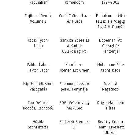
kapujában
Kimondom
1997-2002
Fajtbros: Remix
Cool Caffee: Laza
Bobakrome: Miir
Volume 1
és Húzós
Fiilsz, Há Viigig
Iig A Villany?!
Kicsi Tyson:
Ganxsta Zolee És
Dopeman: Az
Ucca
A Kartel:
Országház
Gyilkosság Rt.
Fantomja
Faktor Labor:
Kamikaze:
Mohaman: Fűre
Faktor Labor
Nomen Est Omen
tépni tilos
Hip Hop Mission:
Feenooccheez: A
Jossa: A
Válogatás
pokol konyhája
Ragadozó
Zoo Deluxe:
SOG: Velem vagy
Origi: Majdnem
Ködből, Csöndből
nélküled
Híres
Hősök:
Fűrkésző Elemek:
Reality Cream
Szóhisztéria
EP
Team: Elveszett
Utakon