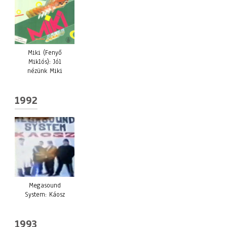
Miki (Fenyő
Miklós): Jól
nézünk Miki
1992
Megasound
System: Káosz
1993