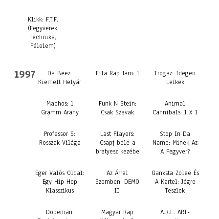
Klikk: F.T.F.
(Fegyverek,
Technika,
Félelem)
1997
Da Beez:
Fila Rap Jam: 1
Trogaz: Idegen
Kiemelt Helyár
Lelkek
Machos: 1
Funk N Stein:
Animal
Gramm Arany
Csak Szavak
Cannibals: 1 X 1
Professor S:
Last Players:
Stop In Da
Rosszak Világa
Csapj bele a
Name: Minek Az
bratyesz kezébe
A Fegyver?
Eger Valós Oldal:
Az Árral
Ganxsta Zolee És
Egy Hip Hop
Szemben: DEMO
A Kartel: Jégre
Klasszikus
II.
Teszlek
Dopeman:
Magyar Rap
A.R.T.: ART-