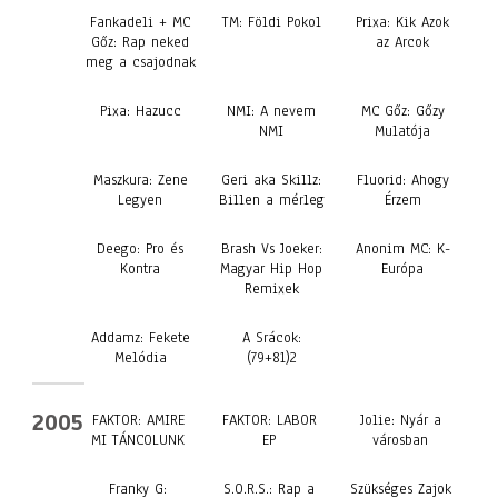
Fankadeli + MC
TM: Földi Pokol
Prixa: Kik Azok
Gőz: Rap neked
az Arcok
meg a csajodnak
Pixa: Hazucc
NMI: A nevem
MC Gőz: Gőzy
NMI
Mulatója
Maszkura: Zene
Geri aka Skillz:
Fluorid: Ahogy
Legyen
Billen a mérleg
Érzem
Deego: Pro és
Brash Vs Joeker:
Anonim MC: K-
Kontra
Magyar Hip Hop
Európa
Remixek
Addamz: Fekete
A Srácok:
Melódia
(79+81)2
2005
FAKTOR: AMIRE
FAKTOR: LABOR
Jolie: Nyár a
MI TÁNCOLUNK
EP
városban
Franky G:
S.O.R.S.: Rap a
Szükséges Zajok