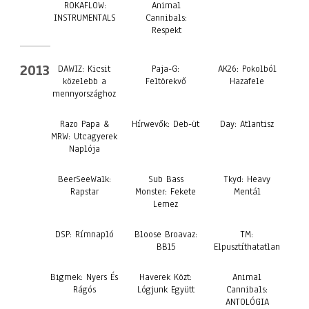
ROKAFLOW:
Animal
INSTRUMENTALS
Cannibals:
Respekt
2013
DAWIZ: Kicsit
Paja-G:
AK26: Pokolból
közelebb a
Feltörekvő
Hazafele
mennyországhoz
Razo Papa &
Hírwevők: Deb​-​üt
Day: Atlantisz
MRW: Utcagyerek
Naplója
BeerSeeWalk:
Sub Bass
Tkyd: Heavy
Rapstar
Monster: Fekete
Mentál
Lemez
DSP: Rímnapló
Bloose Broavaz:
TM:
BB15
Elpusztíthatatlan
Bigmek: Nyers És
Haverek Közt:
Animal
Rágós
Lógjunk Együtt
Cannibals:
ANTOLÓGIA