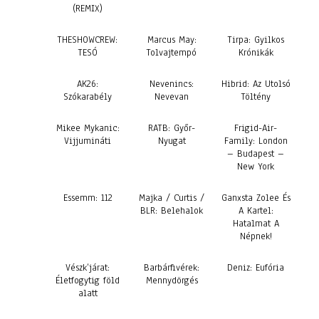
(REMIX)
THESHOWCREW:
Marcus May:
Tirpa: Gyilkos
TESÓ
Tolvajtempó
Krónikák
AK26:
Nevenincs:
Hibrid: Az Utolsó
Szókarabély
Nevevan
Töltény
Mikee Mykanic:
RATB: Győr-
Frigid-Air-
Vijjumináti
Nyugat
Family: London
– Budapest –
New York
Essemm: 112
Majka / Curtis /
Ganxsta Zolee És
BLR: Belehalok
A Kartel:
Hatalmat A
Népnek!
Vészk’járat:
Barbárfivérek:
Deniz: Eufória
Életfogytig föld
Mennydörgés
alatt