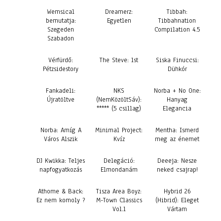
Wemsical
Dreamerz:
Tibbah:
bemutatja:
Egyetlen
Tibbahnation
Szegeden
Compilation 4.5
Szabadon
Vérfürdő:
The Steve: 1st
Siska Finuccsi:
Pétzsidestory
Dühkór
Fankadeli:
NKS
Norba + No One:
Újratöltve
(NemKözöltSáv):
Hanyag
***** (5 csillag)
Elegancia
Norba: Amíg A
Minimal Project:
Mentha: Ismerd
Város Alszik
Kvíz
meg az énemet
DJ Kwikka: Teljes
Delegáció:
Deeeja: Nesze
napfogyatkozás
Elmondanám
neked csajrap!
Athome & Back:
Tisza Area Boyz:
Hybrid 26
Ez nem komoly ?
M-Town Classics
(Hibrid): Eleget
Vol.1
Vártam