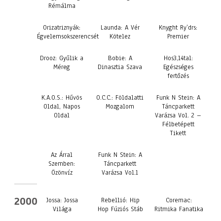
Rémálma
Orizatriznyák:
Launda: A Vér
Knyght Ry’drs:
Égvelemsokszerencsét
Kötelez
Premier
Drooz: Gyűlik a
Bobie: A
Hos3,14tal:
Méreg
Dinasztia Szava
Egészséges
fertőzés
K.A.O.S.: Hűvös
O.C.C.: Földalatti
Funk N Stein: A
Oldal, Napos
Mozgalom
Táncparkett
Oldal
Varázsa Vol. 2 –
Félbetépett
Tikett
Az Árral
Funk N Stein: A
Szemben:
Táncparkett
Özönvíz
Varázsa Vol.1
2000
Jossa: Jossa
Rebellió: Hip
Coremac:
Világa
Hop Fúziós Stáb
Ritmika Fanatika