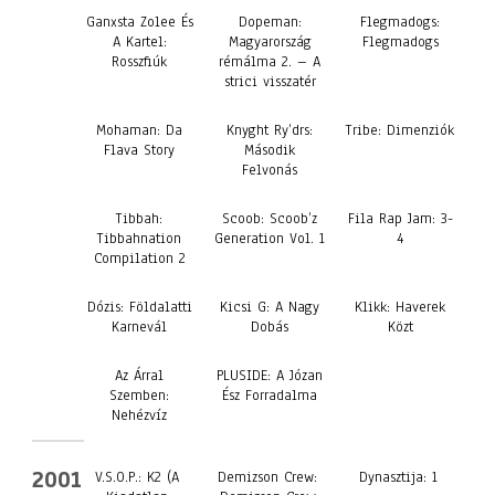
Ganxsta Zolee És
Dopeman:
Flegmadogs:
A Kartel:
Magyarország
Flegmadogs
Rosszfiúk
rémálma 2. – A
strici visszatér
Mohaman: Da
Knyght Ry’drs:
Tribe: Dimenziók
Flava Story
Második
Felvonás
Tibbah:
Scoob: Scoob’z
Fila Rap Jam: 3-
Tibbahnation
Generation Vol. 1
4
Compilation 2
Dózis: Földalatti
Kicsi G: A Nagy
Klikk: Haverek
Karnevál
Dobás
Közt
Az Árral
PLUSIDE: A Józan
Szemben:
Ész Forradalma
Nehézvíz
2001
V.S.O.P.: K2 (A
Demizson Crew:
Dynasztija: 1