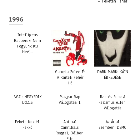
– Feketén Fehér
1996
Intelligens
Rapperek: Nem
Fogyunk Ki!
Heéj…
Ganxsta Zolee És
DARK MARK: KÁIN
A Kartel: Fehér
ÉBREDÉSE
Hó
BG41: NEGYEDIK
Magyar Rap
Rap és Punk A
DÓZIS
Válogatás: 1.
Fasizmus ellen:
Válogatás
Fekete Koktél:
Animal
Az Árral
Fekkó
Cannibals:
Szemben: DEMO
Reggel, Délben,
Este