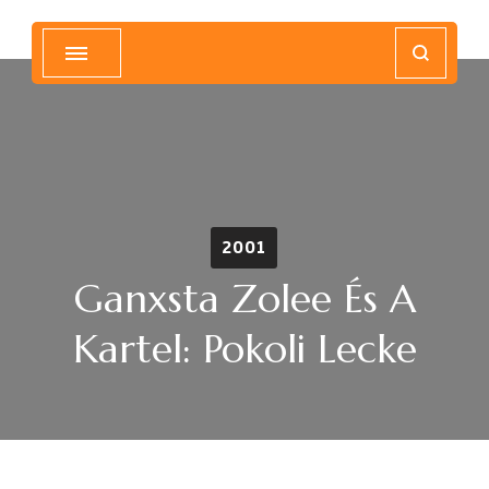
Magyar Hip Hop Archívum
Magyarország
2001
Ganxsta Zolee És A
Kartel: Pokoli Lecke