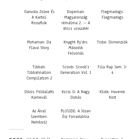
Ganxsta Zolee És
Dopeman:
Flegmadogs:
A Kartel:
Magyarország
Flegmadogs
Rosszfiúk
rémálma 2. – A
strici visszatér
Mohaman: Da
Knyght Ry’drs:
Tribe: Dimenziók
Flava Story
Második
Felvonás
Tibbah:
Scoob: Scoob’z
Fila Rap Jam: 3-
Tibbahnation
Generation Vol. 1
4
Compilation 2
Dózis: Földalatti
Kicsi G: A Nagy
Klikk: Haverek
Karnevál
Dobás
Közt
Az Árral
PLUSIDE: A Józan
Szemben:
Ész Forradalma
Nehézvíz