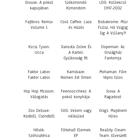
Grouse: A pokol
Szókimondó:
LDG: Kollekció
kapujában
Kimondom
1997-2002
Fajtbros: Remix
Cool Caffee: Laza
Bobakrome: Miir
Volume 1
és Húzós
Fiilsz, Há Viigig
Iig A Villany?!
Kicsi Tyson:
Ganxsta Zolee És
Dopeman: Az
Ucca
A Kartel:
Országház
Gyilkosság Rt.
Fantomja
Faktor Labor:
Kamikaze:
Mohaman: Fűre
Faktor Labor
Nomen Est Omen
tépni tilos
Hip Hop Mission:
Feenooccheez: A
Jossa: A
Válogatás
pokol konyhája
Ragadozó
Zoo Deluxe:
SOG: Velem vagy
Origi: Majdnem
Ködből, Csöndből
nélküled
Híres
Hősök:
Fűrkésző Elemek:
Reality Cream
Szóhisztéria
EP
Team: Elveszett