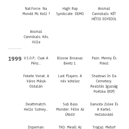
Nat.Force: Na
High Rap
Animal
Mondd Mi Kell ?
Syndicate: DEMO
Cannibals: KÉT
HÉTIG EGYEDÜL
Animal
Cannibals: Kés,
Villa
1999
V.S.O.P.: Csak A
Bloose Broavaz:
Pain: Menny És
Pénz…
Beetz 1.
Pokol
Fekete Vonat: A
Last Players: A
Shadows In Da
Város Másik
név kötelez
Cemetery:
Oldalán
Realitás Igazság
Poétika (RIP)
Deathmatch:
Sub Bass
Ganxsta Zolee És
Hello Sidney…
Monster: Félre Az
A Kartel:
Útból!
Helldorádó
Dopeman:
TKO: Mesél Az
Trogaz: Metorf