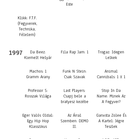
Este
Klikk: F.T.F.
(Fegyverek,
Technika,
Félelem)
1997
Da Beez:
Fila Rap Jam: 1
Trogaz: Idegen
Kiemelt Helyár
Lelkek
Machos: 1
Funk N Stein:
Animal
Gramm Arany
Csak Szavak
Cannibals: 1 X 1
Professor S:
Last Players:
Stop In Da
Rosszak Világa
Csapj bele a
Name: Minek Az
bratyesz kezébe
A Fegyver?
Eger Valós Oldal:
Az Árral
Ganxsta Zolee És
Egy Hip Hop
Szemben: DEMO
A Kartel: Jégre
Klasszikus
II.
Teszlek