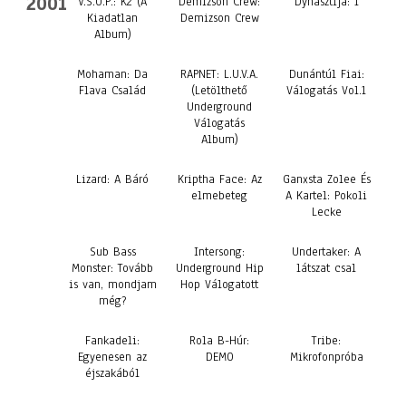
2001
V.S.O.P.: K2 (A
Demizson Crew:
Dynasztija: 1
Kiadatlan
Demizson Crew
Album)
Mohaman: Da
RAPNET: L.U.V.A.
Dunántúl Fiai:
Flava Család
(Letölthető
Válogatás Vol.1
Underground
Válogatás
Album)
Lizard: A Báró
Kriptha Face: Az
Ganxsta Zolee És
elmebeteg
A Kartel: Pokoli
Lecke
Sub Bass
Intersong:
Undertaker: A
Monster: Tovább
Underground Hip
látszat csal
is van, mondjam
Hop Válogatott
még?
Fankadeli:
Rola B-Húr:
Tribe:
Egyenesen az
DEMO
Mikrofonpróba
éjszakából