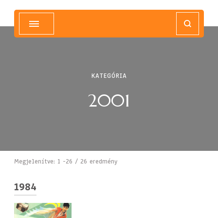
Magyar Hip Hop Archívum
Magyarország
KATEGÓRIA
2001
Megjelenítve: 1 -26 / 26 eredmény
1984