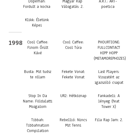
Dopeman:
Magyar Rap
A.R.T.: ART-
Fordult a kocka
Válogatás: 2.
poetica
Klikk: Életünk
Képei
1998
Cool Caffee:
Cool Caffee:
PHOURTIONE:
Finom Őrült
Cool Túra
FULLCONTACT
Kávé
HIPP HOPP
(METAMOREPHOZES)
Busta: Mit tudsz
Fekete Vonat:
Last Players:
te rólam
Fekete Vonat
Visszatért az
igazszóló csapat
Stop In Da
UR2: Hétköznap
Fankadeli: A
Name: Földalatti
lényeg (feat
Mozgalom
Tower X)
Tibbah:
Rebellió: Nincs
Fila Rap Jam: 2.
Tibbahnation
Mit Tenni
Compilation