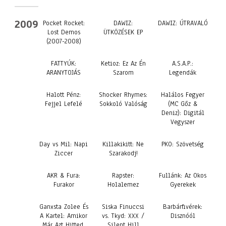
2009
Pocket Rocket:
DAWIZ:
DAWIZ: ÚTRAVALÓ
Lost Demos
ÜTKÖZÉSEK EP
(2007-2008)
FATTYÚK:
Ketioz: Ez Az Én
A.S.A.P.:
ARANYTOJÁS
Szarom
Legendák
Halott Pénz:
Shocker Rhymes:
Halálos Fegyer
Fejjel Lefelé
Sokkoló Valóság
(MC Gőz &
Deniz): Digitál
Vegyszer
Day vs Mil: Napi
Killakikitt: Ne
PKO: Szövetség
Ziccer
Szarakodj!
AKR & Fura:
Rapster:
Fullánk: Az Okos
Furakor
Holalemez
Gyerekek
Ganxsta Zolee És
Siska Finuccsi
Barbárfivérek:
A Kartel: Amikor
vs. Tkyd: XXX /
Disznóól
Már Azt Hitted,
Silent Hill