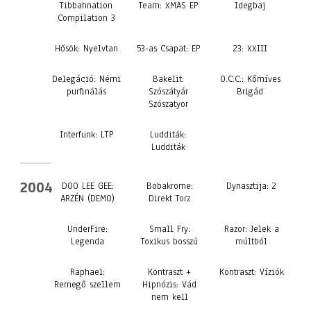
Tibbahnation
Team: XMAS EP
Idegbaj
Compilation 3
Hősök: Nyelvtan
53-as Csapat: EP
23: XXIII
Delegáció: Némi
Bakelit:
O.C.C.: Kőmíves
purfinálás
Szószátyár
Brigád
Szószatyor
Interfunk: LTP
Ludditák:
Ludditák
2004
DOO LEE GEE:
Bobakrome:
Dynasztija: 2
ARZÉN (DEMO)
Direkt Torz
UnderFire:
Small Fry:
Razor: Jelek a
Legenda
Toxikus bosszú
múltból
Raphael:
Kontraszt +
Kontraszt: Víziók
Remegő szellem
Hipnózis: Vád
nem kell