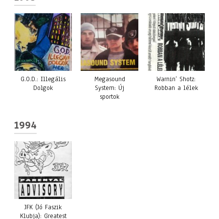
G.O.D.: Illegális
Megasound
Warnin’ Shotz:
Dolgok
System: Új
Robban a lélek
sportok
1994
JFK (Jó Faszik
Klubja): Greatest