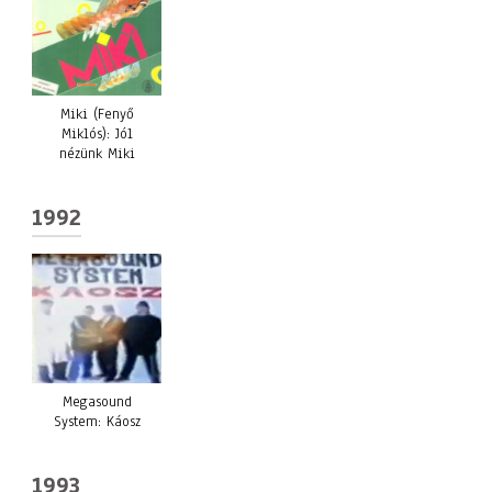
Miki (Fenyő
Miklós): Jól
nézünk Miki
1992
Megasound
System: Káosz
1993