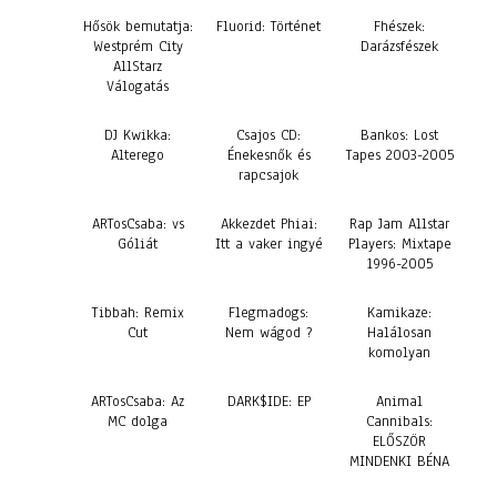
Hősök bemutatja:
Fluorid: Történet
Fhészek:
Westprém City
Darázsfészek
AllStarz
Válogatás
DJ Kwikka:
Csajos CD:
Bankos: Lost
Alterego
Énekesnők és
Tapes 2003-2005
rapcsajok
ARTosCsaba: vs
Akkezdet Phiai:
Rap Jam Allstar
Góliát
Itt a vaker ingyé
Players: Mixtape
1996-2005
Tibbah: Remix
Flegmadogs:
Kamikaze:
Cut
Nem wágod ?
Halálosan
komolyan
ARTosCsaba: Az
DARK$IDE: EP
Animal
MC dolga
Cannibals:
ELŐSZÖR
MINDENKI BÉNA