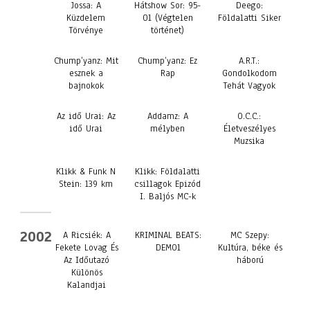
Jossa: A
Hátshow Sor: 95-
Deego:
Küzdelem
01 (Végtelen
Földalatti Siker
Törvénye
történet)
Chump’yanz: Mit
Chump’yanz: Ez
A.R.T.:
esznek a
Rap
Gondolkodom
bajnokok
Tehát Vagyok
Az idő Urai: Az
Addamz: A
O.C.C.:
idő Urai
mélyben
Életveszélyes
Muzsika
Klikk & Funk N
Klikk: Földalatti
Stein: 139 km
csillagok Epizód
I. Baljós MC-k
2002
A Ricsiék: A
KRIMINAL BEATS:
MC Szepy:
Fekete Lovag És
DEMO1
Kultúra, béke és
Az Időutazó
háború
Különös
Kalandjai