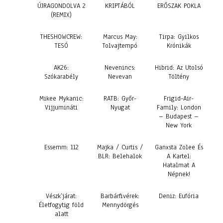
ÚJRAGONDOLVA 2
KRIPTÁBÓL
ERŐSZAK POKLA
(REMIX)
THESHOWCREW:
Marcus May:
Tirpa: Gyilkos
TESÓ
Tolvajtempó
Krónikák
AK26:
Nevenincs:
Hibrid: Az Utolsó
Szókarabély
Nevevan
Töltény
Mikee Mykanic:
RATB: Győr-
Frigid-Air-
Vijjumináti
Nyugat
Family: London
– Budapest –
New York
Essemm: 112
Majka / Curtis /
Ganxsta Zolee És
BLR: Belehalok
A Kartel:
Hatalmat A
Népnek!
Vészk’járat:
Barbárfivérek:
Deniz: Eufória
Életfogytig föld
Mennydörgés
alatt