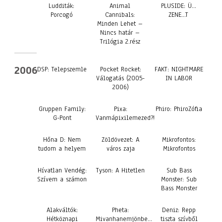
Ludditák:
Animal
PLUSIDE: Ü…
Porcogó
Cannibals:
ZENE…T
Minden Lehet –
Nincs határ –
Trilógia 2.rész
2006
DSP: Telepszemle
Pocket Rocket:
FAKT: NIGHTMARE
Válogatás (2005-
IN LABOR
2006)
Gruppen Family:
Pixa:
Phiro: PhiroZófia
G-Pont
Vanmápixilemezed?!
Hőna D: Nem
Zöldövezet: A
Mikrofontos:
tudom a helyem
város zaja
Mikrofontos
Hívatlan Vendég:
Tyson: A Hitetlen
Sub Bass
Szívem a számon
Monster: Sub
Bass Monster
Alakváltók:
Pheta:
Deniz: Repp
Hétköznapi
Mivanhanemjönbe…
tiszta szívből