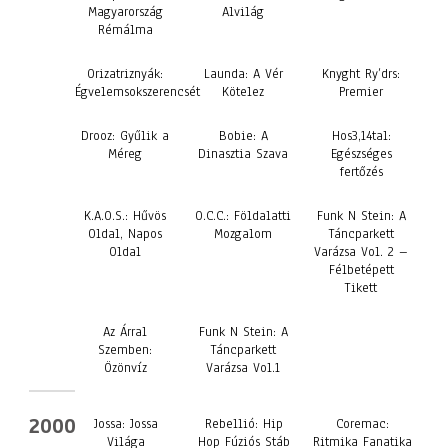
Magyarország
Alvilág
Rémálma
Orizatriznyák:
Launda: A Vér
Knyght Ry’drs:
Égvelemsokszerencsét
Kötelez
Premier
Drooz: Gyűlik a
Bobie: A
Hos3,14tal:
Méreg
Dinasztia Szava
Egészséges
fertőzés
K.A.O.S.: Hűvös
O.C.C.: Földalatti
Funk N Stein: A
Oldal, Napos
Mozgalom
Táncparkett
Oldal
Varázsa Vol. 2 –
Félbetépett
Tikett
Az Árral
Funk N Stein: A
Szemben:
Táncparkett
Özönvíz
Varázsa Vol.1
2000
Jossa: Jossa
Rebellió: Hip
Coremac:
Világa
Hop Fúziós Stáb
Ritmika Fanatika