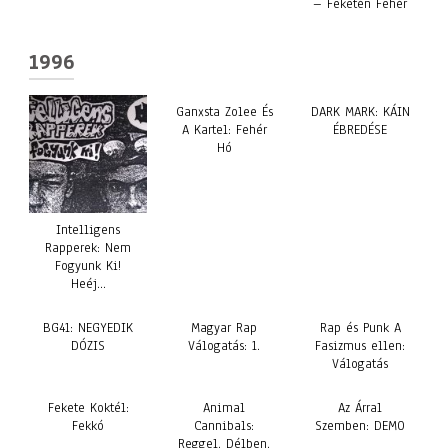
– Feketén Fehér
1996
Ganxsta Zolee És
DARK MARK: KÁIN
A Kartel: Fehér
ÉBREDÉSE
Hó
Intelligens
Rapperek: Nem
Fogyunk Ki!
Heéj…
BG41: NEGYEDIK
Magyar Rap
Rap és Punk A
DÓZIS
Válogatás: 1.
Fasizmus ellen:
Válogatás
Fekete Koktél:
Animal
Az Árral
Fekkó
Cannibals:
Szemben: DEMO
Reggel, Délben,