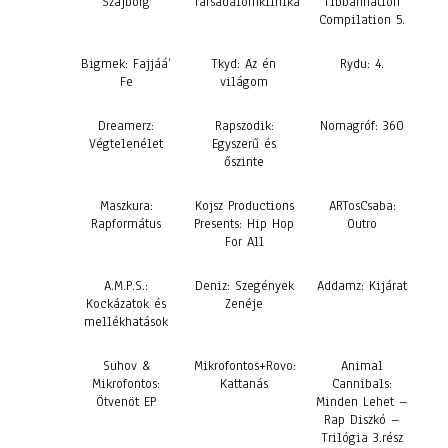
Szájborg
Társadalomklinika
Tibbahnation
Compilation 5.
Bigmek: Fajjáá’
Tkyd: Az én
Rydu: 4.
Fe
világom
Dreamerz:
Rapszodik:
Nomagróf: 360
Végtelenélet
Egyszerű és
őszinte
Maszkura:
Kojsz Productions
ARTosCsaba:
Rapformátus
Presents: Hip Hop
Outro
For All
A.M.P.S.:
Deniz: Szegények
Addamz: Kijárat
Kockázatok és
Zenéje
mellékhatások
Suhov &
Mikrofontos+Rovo:
Animal
Mikrofontos:
Kattanás
Cannibals:
Ötvenöt EP
Minden Lehet –
Rap Diszkó –
Trilógia 3.rész