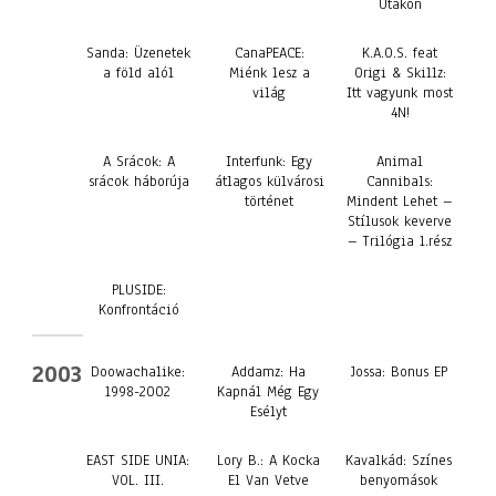
Utakon
Sanda: Üzenetek
CanaPEACE:
K.A.O.S. feat
a föld alól
Miénk lesz a
Origi & Skillz:
világ
Itt vagyunk most
4N!
A Srácok: A
Interfunk: Egy
Animal
srácok háborúja
átlagos külvárosi
Cannibals:
történet
Mindent Lehet –
Stílusok keverve
– Trilógia 1.rész
PLUSIDE:
Konfrontáció
2003
Doowachalike:
Addamz: Ha
Jossa: Bonus EP
1998-2002
Kapnál Még Egy
Esélyt
EAST SIDE UNIA:
Lory B.: A Kocka
Kavalkád: Színes
VOL. III.
El Van Vetve
benyomások