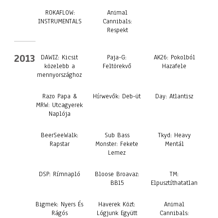
ROKAFLOW:
Animal
INSTRUMENTALS
Cannibals:
Respekt
2013
DAWIZ: Kicsit
Paja-G:
AK26: Pokolból
közelebb a
Feltörekvő
Hazafele
mennyországhoz
Razo Papa &
Hírwevők: Deb​-​üt
Day: Atlantisz
MRW: Utcagyerek
Naplója
BeerSeeWalk:
Sub Bass
Tkyd: Heavy
Rapstar
Monster: Fekete
Mentál
Lemez
DSP: Rímnapló
Bloose Broavaz:
TM:
BB15
Elpusztíthatatlan
Bigmek: Nyers És
Haverek Közt:
Animal
Rágós
Lógjunk Együtt
Cannibals: