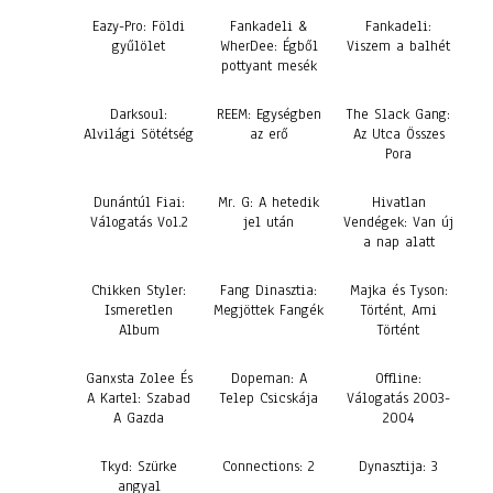
Eazy-Pro: Földi
Fankadeli &
Fankadeli:
gyűlölet
WherDee: Égből
Viszem a balhét
pottyant mesék
Darksoul:
REEM: Egységben
The Slack Gang:
Alvilági Sötétség
az erő
Az Utca Összes
Pora
Dunántúl Fiai:
Mr. G: A hetedik
Hivatlan
Válogatás Vol.2
jel után
Vendégek: Van új
a nap alatt
Chikken Styler:
Fang Dinasztia:
Majka és Tyson:
Ismeretlen
Megjöttek Fangék
Történt, Ami
Album
Történt
Ganxsta Zolee És
Dopeman: A
Offline:
A Kartel: Szabad
Telep Csicskája
Válogatás 2003-
A Gazda
2004
Tkyd: Szürke
Connections: 2
Dynasztija: 3
angyal