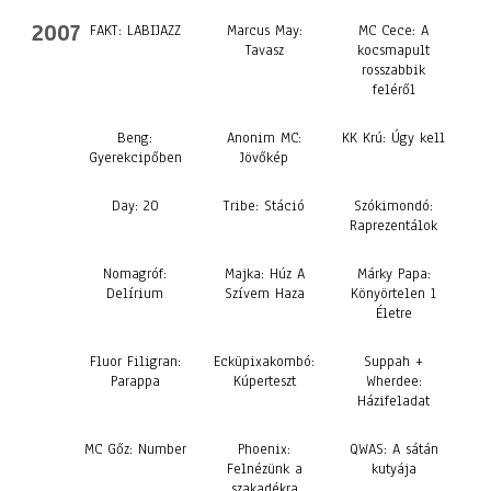
2007
FAKT: LABIJAZZ
Marcus May:
MC Cece: A
Tavasz
kocsmapult
rosszabbik
feléről
Beng:
Anonim MC:
KK Krú: Úgy kell
Gyerekcipőben
Jövőkép
Day: 20
Tribe: Stáció
Szókimondó:
Raprezentálok
Nomagróf:
Majka: Húz A
Márky Papa:
Delírium
Szívem Haza
Könyörtelen 1
Életre
Fluor Filigran:
Ecküpixakombó:
Suppah +
Parappa
Kúperteszt
Wherdee:
Házifeladat
MC Gőz: Number
Phoenix:
QWAS: A sátán
Felnézünk a
kutyája
szakadékra