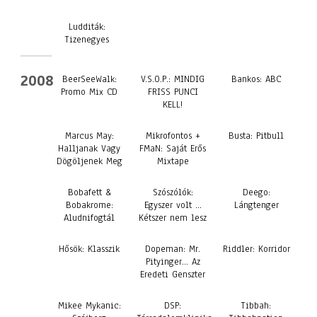
Ludditák:
Tizenegyes
2008
BeerSeeWalk:
V.S.O.P.: MINDIG
Bankos: ABC
Promo Mix CD
FRISS PUNCI
KELL!
Marcus May:
Mikrofontos +
Busta: Pitbull
Halljanak Vagy
FMaN: Saját Erős
Dögöljenek Meg
Mixtape
Bobafett &
Szószólók:
Deego:
Bobakrome:
Egyszer volt …
Lángtenger
Aludnifogtál
Kétszer nem lesz
Hősök: Klasszik
Dopeman: Mr.
Riddler: Korridor
Pityinger… Az
Eredeti Genszter
Mikee Mykanic:
DSP:
Tibbah: