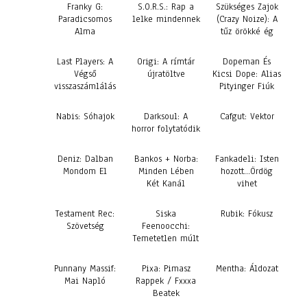
Franky G:
S.O.R.S.: Rap a
Szükséges Zajok
Paradicsomos
lelke mindennek
(Crazy Noize): A
Alma
tűz örökké ég
Last Players: A
Origi: A rímtár
Dopeman És
Végső
újratöltve
Kicsi Dope: Alias
visszaszámlálás
Pityinger Fiúk
Nabis: Sóhajok
Darksoul: A
Cafgut: Vektor
horror folytatódik
Deniz: Dalban
Bankos + Norba:
Fankadeli: Isten
Mondom El
Minden Lében
hozott…Ördög
Két Kanál
vihet
Testament Rec:
Siska
Rubik: Fókusz
Szövetség
Feenoocchi:
Temetetlen múlt
Punnany Massif:
Pixa: Pimasz
Mentha: Áldozat
Mai Napló
Rappek / Fxxxa
Beatek