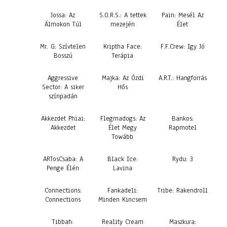
Jossa: Az
S.O.R.S.: A tettek
Pain: Mesél Az
Álmokon Túl
mezején
Élet
Mr. G: Szívtelen
Kriptha Face:
F.F.Crew: Igy Jó
Bosszú
Terápia
Aggressive
Majka: Az Ózdi
A.R.T.: Hangforrás
Sector: A siker
Hős
színpadán
Akkezdet Phiai:
Flegmadogs: Az
Bankos:
Akkezdet
Élet Megy
Rapmotel
Towább
ARTosCsaba: A
Black Ice:
Rydu: 3
Penge Élén
Lavina
Connections:
Fankadeli:
Tribe: Rakendroll
Connections
Minden Kincsem
Tibbah:
Reality Cream
Maszkura: