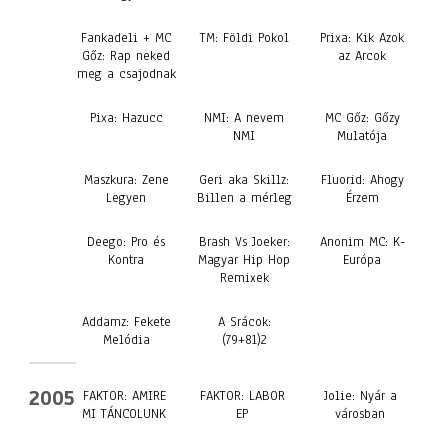
Fankadeli + MC
TM: Földi Pokol
Prixa: Kik Azok
Gőz: Rap neked
az Arcok
meg a csajodnak
Pixa: Hazucc
NMI: A nevem
MC Gőz: Gőzy
NMI
Mulatója
Maszkura: Zene
Geri aka Skillz:
Fluorid: Ahogy
Legyen
Billen a mérleg
Érzem
Deego: Pro és
Brash Vs Joeker:
Anonim MC: K-
Kontra
Magyar Hip Hop
Európa
Remixek
Addamz: Fekete
A Srácok:
Melódia
(79+81)2
2005
FAKTOR: AMIRE
FAKTOR: LABOR
Jolie: Nyár a
MI TÁNCOLUNK
EP
városban