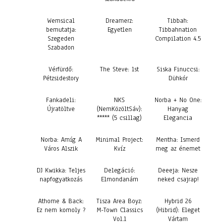
Wemsical
Dreamerz:
Tibbah:
bemutatja:
Egyetlen
Tibbahnation
Szegeden
Compilation 4.5
Szabadon
Vérfürdő:
The Steve: 1st
Siska Finuccsi:
Pétzsidestory
Dühkór
Fankadeli:
NKS
Norba + No One:
Újratöltve
(NemKözöltSáv):
Hanyag
***** (5 csillag)
Elegancia
Norba: Amíg A
Minimal Project:
Mentha: Ismerd
Város Alszik
Kvíz
meg az énemet
DJ Kwikka: Teljes
Delegáció:
Deeeja: Nesze
napfogyatkozás
Elmondanám
neked csajrap!
Athome & Back:
Tisza Area Boyz:
Hybrid 26
Ez nem komoly ?
M-Town Classics
(Hibrid): Eleget
Vol.1
Vártam