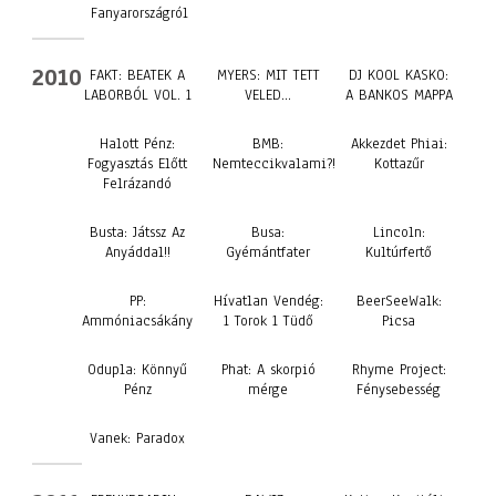
Fanyarországról
2010
FAKT: BEATEK A
MYERS: MIT TETT
DJ KOOL KASKO:
LABORBÓL VOL. 1
VELED…
A BANKOS MAPPA
Halott Pénz:
BMB:
Akkezdet Phiai:
Fogyasztás Előtt
Nemteccikvalami?!
Kottazűr
Felrázandó
Busta: Játssz Az
Busa:
Lincoln:
Anyáddal!!
Gyémántfater
Kultúrfertő
PP:
Hívatlan Vendég:
BeerSeeWalk:
Ammóniacsákány
1 Torok 1 Tüdő
Picsa
Odupla: Könnyű
Phat: A skorpió
Rhyme Project:
Pénz
mérge
Fénysebesség
Vanek: Paradox