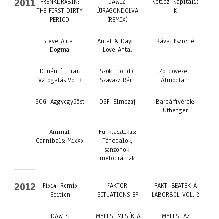
2011
FRENKDRABIN:
DAWIZ:
Ketioz: Kapitális
THE FIRST DIRTY
ÚJRAGONDOLVA
K
PERIOD
(REMIX)
Steve Antal:
Antal & Day: I
Káva: Psziché
Dogma
Love Antal
Dunántúl Fiai:
Szókimondó:
Zöldövezet:
Válogatás Vol.3
Szavazz Rám
Álmodtam
SOG: Aggyegy5öst
DSP: Elmezaj
Barbárfivérek:
Úthenger
Animal
Funktasztikus:
Cannibals: MixXx
Táncdalok,
sanzonok,
melodrámák
2012
Fixi4: Remix
FAKTOR:
FAKT: BEATEK A
Edition
SITUATIONS EP
LABORBÓL VOL. 2
DAWIZ:
MYERS: MESÉK A
MYERS: AZ