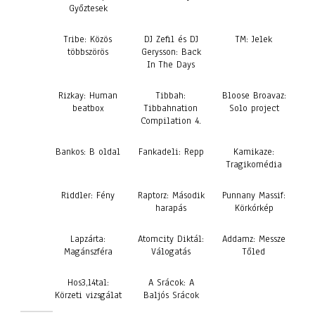
Győztesek
Tribe: Közös
DJ Zefil és DJ
TM: Jelek
többszörös
Gerysson: Back
In The Days
Rizkay: Human
Tibbah:
Bloose Broavaz:
beatbox
Tibbahnation
Solo project
Compilation 4.
Bankos: B oldal
Fankadeli: Repp
Kamikaze:
Tragikomédia
Riddler: Fény
Raptorz: Második
Punnany Massif:
harapás
Körkórkép
Lapzárta:
Atomcity Diktál:
Addamz: Messze
Magánszféra
Válogatás
Tőled
Hos3,14tal:
A Srácok: A
Körzeti vizsgálat
Baljós Srácok