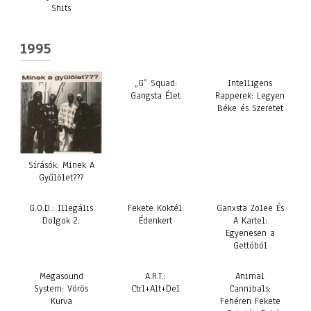
Shits
1995
„G” Squad:
Intelligens
Gangsta Élet
Rapperek: Legyen
Béke és Szeretet
Sírásók: Minek A
Gyűlölet???
G.O.D.: Illegális
Fekete Koktél:
Ganxsta Zolee És
Dolgok 2.
Édenkert
A Kartel:
Egyenesen a
Gettóból
Megasound
A.R.T.:
Animal
System: Vörös
Ctrl+Alt+Del
Cannibals:
Kurva
Fehéren Fekete