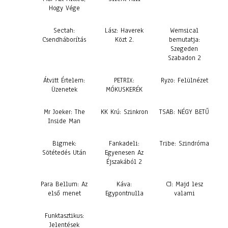
Hogy Vége
Sectah:
Lász: Haverek
Wemsical
Csendháborítás
Közt 2.
bemutatja:
Szegeden
Szabadon 2
Átvitt Értelem:
PETRIX:
Ryzo: Felülnézet
Üzenetek
MÓKUSKERÉK
Mr Joeker: The
KK Krú: Szinkron
TSAB: NÉGY BETŰ
Inside Man
Bigmek:
Fankadeli:
Tribe: Szindróma
Sötétedés Után
Egyenesen Az
Éjszakából 2
Para Bellum: Az
Káva:
CJ: Majd lesz
első menet
Egypontnulla
valami
Funktasztikus:
Jelentések