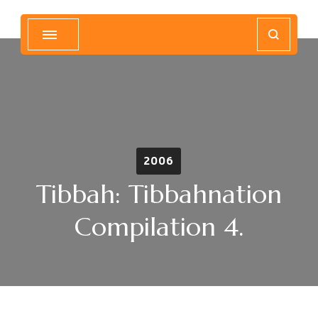
Magyar Hip Hop Archívum
Magyarország
2006
Tibbah: Tibbahnation
Compilation 4.