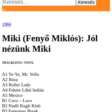
Keresés:
1984
Miki (Fenyő Miklós): Jól
nézünk Miki
TRACKLISTA / VINYL
A1 Ye-Ye, Mr. Yello
A2 Ibiza
A3 Roller Lady
A4 Fekete Lábú Indián
A5 Mexico
B1 Coco – Loco
B2 Nudli Kugli Klub
B3 Fantomas Break