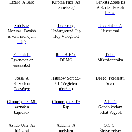
Lizard: A Báró
Kriptha Face: Az
Ganxsta Zolee És
elmebeteg
A Kartel: Pokoli
Lecke
Sub Bass
Intersong:
Undertaker: A
Monster: Tovább
Underground Hip
látszat csal
is van, mondjam
Hop Válogatott
még?
Fankadeli:
Rola B-Húr:
Tribe:
Egyenesen az
DEMO
Mikrofonpróba
éjszakából
Jossa: A
Hátshow Sor: 95-
Deego: Földalatti
Küzdelem
01 (Végtelen
Siker
Törvénye
történet)
Chump’yanz: Mit
Chump’yanz: Ez
A.R.T.:
esznek a
Rap
Gondolkodom
bajnokok
Tehát Vagyok
Az idő Urai: Az
Addamz: A
O.C.C.:
idő Urai
mélyben
Életveszélyes