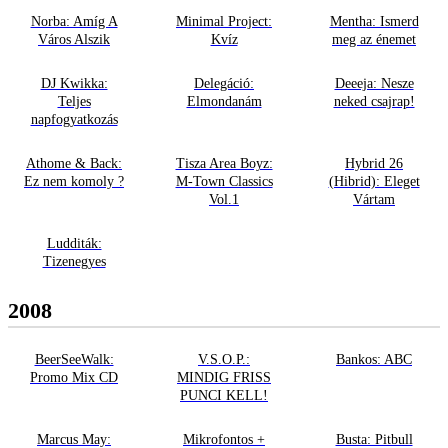
Norba: Amíg A
Minimal Project:
Mentha: Ismerd
Város Alszik
Kvíz
meg az énemet
DJ Kwikka:
Delegáció:
Deeeja: Nesze
Teljes
Elmondanám
neked csajrap!
napfogyatkozás
Athome & Back:
Tisza Area Boyz:
Hybrid 26
Ez nem komoly ?
M-Town Classics
(Hibrid): Eleget
Vol.1
Vártam
Ludditák:
Tizenegyes
2008
BeerSeeWalk:
V.S.O.P.:
Bankos: ABC
Promo Mix CD
MINDIG FRISS
PUNCI KELL!
Marcus May:
Mikrofontos +
Busta: Pitbull