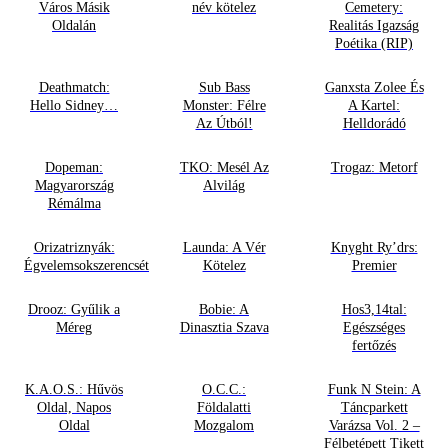
Város Másik
név kötelez
Cemetery:
Oldalán
Realitás Igazság
Poétika (RIP)
Deathmatch:
Sub Bass
Ganxsta Zolee És
Hello Sidney…
Monster: Félre
A Kartel:
Az Útból!
Helldorádó
Dopeman:
TKO: Mesél Az
Trogaz: Metorf
Magyarország
Alvilág
Rémálma
Orizatriznyák:
Launda: A Vér
Knyght Ry’drs:
Égvelemsokszerencsét
Kötelez
Premier
Drooz: Gyűlik a
Bobie: A
Hos3,14tal:
Méreg
Dinasztia Szava
Egészséges
fertőzés
K.A.O.S.: Hűvös
O.C.C.:
Funk N Stein: A
Oldal, Napos
Földalatti
Táncparkett
Oldal
Mozgalom
Varázsa Vol. 2 –
Félbetépett Tikett