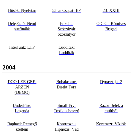
Hősök: Nyelvtan
53-as Csapat: EP
23: XXIII
Delegáció: Némi
Bakelit:
O.C.C.: Kőmíves
purfinálás
Szószátyár
Brigád
Szószatyor
Interfunk: LTP
Ludditák:
Ludditák
2004
DOO LEE GEE:
Bobakrome:
Dynasztija: 2
ARZÉN
Direkt Torz
(DEMO)
UnderFire:
Small Fry:
Razor: Jelek a
Legenda
Toxikus bosszú
múltból
Raphael: Remegő
Kontraszt +
Kontraszt: Víziók
szellem
Hipnózis: Vád