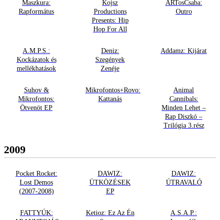
Maszkura:
Kojsz
ARTosCsaba:
Rapformátus
Productions
Outro
Presents: Hip
Hop For All
A.M.P.S.:
Deniz:
Addamz: Kijárat
Kockázatok és
Szegények
mellékhatások
Zenéje
Suhov &
Mikrofontos+Rovo:
Animal
Mikrofontos:
Kattanás
Cannibals:
Ötvenöt EP
Minden Lehet –
Rap Diszkó –
Trilógia 3.rész
2009
Pocket Rocket:
DAWIZ:
DAWIZ:
Lost Demos
ÜTKÖZÉSEK
ÚTRAVALÓ
(2007-2008)
EP
FATTYÚK:
Ketioz: Ez Az Én
A.S.A.P.: