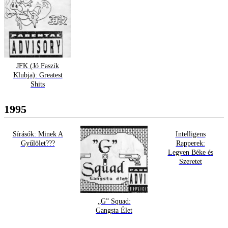
JFK (Jó Faszik
Klubja): Greatest
Shits
1995
Sírásók: Minek A
Intelligens
Gyűlölet???
Rapperek:
Legyen Béke és
Szeretet
„G” Squad:
Gangsta Élet