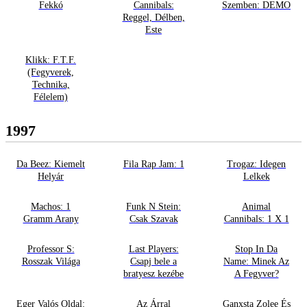
Fekkó
Cannibals:
Szemben: DEMO
Reggel, Délben,
Este
Klikk: F.T.F.
(Fegyverek,
Technika,
Félelem)
1997
Da Beez: Kiemelt
Fila Rap Jam: 1
Trogaz: Idegen
Helyár
Lelkek
Machos: 1
Funk N Stein:
Animal
Gramm Arany
Csak Szavak
Cannibals: 1 X 1
Professor S:
Last Players:
Stop In Da
Rosszak Világa
Csapj bele a
Name: Minek Az
bratyesz kezébe
A Fegyver?
Eger Valós Oldal:
Az Árral
Ganxsta Zolee És