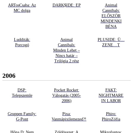
ARTosCsaba: Az
DARK$IDE: EP
Animal
MC dolga
Cannibals:
ELŐSZÖR
MINDENKI
BÉNA
Ludditák:
Animal
PLUSIDE: Ü…
Porcogó
Cannibals:
ZENE…T
Minden Lehet –
Nincs határ –
Trilógia 2.rész
2006
DSP:
Pocket Rocket:
FAKT:
Telepszemle
Válogatás (2005-
NIGHTMARE
2006)
IN LABOR
Gruppen Family:
Pixa:
Phiro:
G-Pont
Vanmápixilemezed?!
PhiroZófia
Hőna D: Nem
Zöldövezet: A
Mikrofontos: