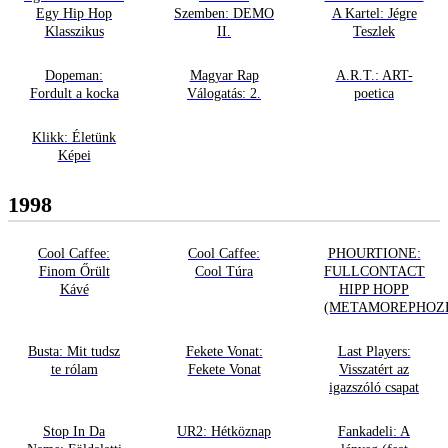
Egy Hip Hop
Szemben: DEMO
A Kartel: Jégre
Klasszikus
II.
Teszlek
Dopeman:
Magyar Rap
A.R.T.: ART-
Fordult a kocka
Válogatás: 2.
poetica
Klikk: Életünk
Képei
1998
Cool Caffee:
Cool Caffee:
PHOURTIONE:
Finom Őrült
Cool Túra
FULLCONTACT
Kávé
HIPP HOPP
(METAMOREPHOZ
Busta: Mit tudsz
Fekete Vonat:
Last Players:
te rólam
Fekete Vonat
Visszatért az
igazszóló csapat
Stop In Da
UR2: Hétköznap
Fankadeli: A