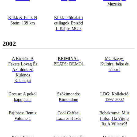
Muzsika
Klikk & Funk N
Klikk: Földalatti
Stein: 139 km
csillagok Epizód
I. Baljós MC-k
2002
A Ricsiék: A
KRIMINAL
MC Szepy:
Fekete Lovag És
BEATS: DEMO1
Kultúra, béke és
Az Időutazó
háború
Különös
Kalandjai
Grouse: A pokol
Szókimondó:
LDG: Kollekció
kapujában
Kimondom
1997-2002
Fajtbros: Remix
Cool Caffee:
Bobakrome: Miir
Volume 1
Laza és Húzós
Fiilsz, Há Viigig
Iig A Villany?!