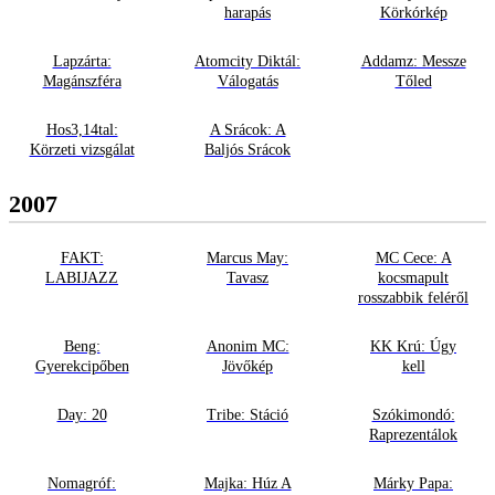
harapás
Körkórkép
Lapzárta:
Atomcity Diktál:
Addamz: Messze
Magánszféra
Válogatás
Tőled
Hos3,14tal:
A Srácok: A
Körzeti vizsgálat
Baljós Srácok
2007
FAKT:
Marcus May:
MC Cece: A
LABIJAZZ
Tavasz
kocsmapult
rosszabbik feléről
Beng:
Anonim MC:
KK Krú: Úgy
Gyerekcipőben
Jövőkép
kell
Day: 20
Tribe: Stáció
Szókimondó:
Raprezentálok
Nomagróf:
Majka: Húz A
Márky Papa: