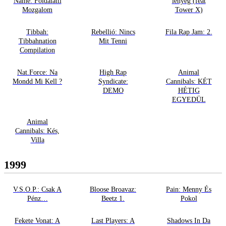
Name: Földalatti
lényeg (feat
Mozgalom
Tower X)
Tibbah:
Rebellió: Nincs
Fila Rap Jam: 2.
Tibbahnation
Mit Tenni
Compilation
Nat.Force: Na
High Rap
Animal
Mondd Mi Kell ?
Syndicate:
Cannibals: KÉT
DEMO
HÉTIG
EGYEDÜL
Animal
Cannibals: Kés,
Villa
1999
V.S.O.P.: Csak A
Bloose Broavaz:
Pain: Menny És
Pénz…
Beetz 1.
Pokol
Fekete Vonat: A
Last Players: A
Shadows In Da