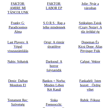
FAKTOR:
FAKTOR:
Jolie: Nyár a
AMIRE MI
LABOR EP
városban
TÁNCOLUNK
Franky G:
S.O.R.S.: Rap a
Szükséges Zajok
Paradicsomos
lelke mindennek
(Crazy Noize): A
Alma
tűz örökké ég
Last Players: A
Origi: A rímtár
Dopeman És
Végső
újratöltve
Kicsi Dope: Alias
visszaszámlálás
Pityinger Fiúk
Nabis: Sóhajok
Darksoul: A
Cafgut: Vektor
horror
folytatódik
Deniz: Dalban
Bankos + Norba:
Fankadeli: Isten
Mondom El
Minden Lében
hozott…Ördög
Két Kanál
vihet
Testament Rec:
Siska
Rubik: Fókusz
Szövetség
Feenoocchi: