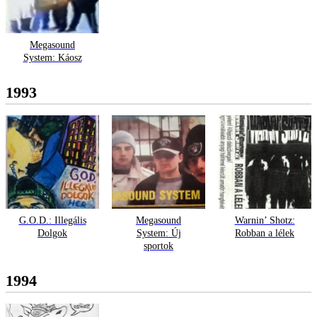
Megasound
System: Káosz
1993
G.O.D.: Illegális
Megasound
Warnin’ Shotz:
Dolgok
System: Új
Robban a lélek
sportok
1994