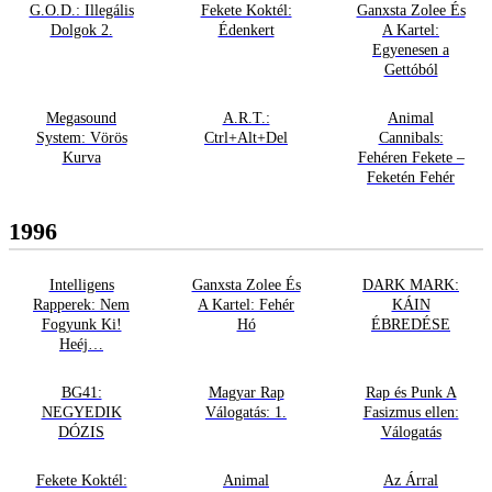
G.O.D.: Illegális
Fekete Koktél:
Ganxsta Zolee És
Dolgok 2.
Édenkert
A Kartel:
Egyenesen a
Gettóból
Megasound
A.R.T.:
Animal
System: Vörös
Ctrl+Alt+Del
Cannibals:
Kurva
Fehéren Fekete –
Feketén Fehér
1996
Intelligens
Ganxsta Zolee És
DARK MARK:
Rapperek: Nem
A Kartel: Fehér
KÁIN
Fogyunk Ki!
Hó
ÉBREDÉSE
Heéj…
BG41:
Magyar Rap
Rap és Punk A
NEGYEDIK
Válogatás: 1.
Fasizmus ellen:
DÓZIS
Válogatás
Fekete Koktél:
Animal
Az Árral