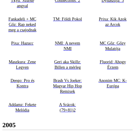
Tkyd: Szürke
Connections: 2
Dynasztija: 3
angyal
Fankadeli + MC
TM: Földi Pokol
Prixa: Kik Azok
Gőz: Rap neked
az Arcok
meg a csajodnak
Pixa: Hazucc
NMI: A nevem
MC Gőz: Gőzy
NMI
Mulatója
Maszkura: Zene
Geri aka Skillz:
Fluorid: Ahogy
Legyen
Billen a mérleg
Érzem
Deego: Pro és
Brash Vs Joeker:
Anonim MC: K-
Kontra
Magyar Hip Hop
Európa
Remixek
Addamz: Fekete
A Srácok:
Melódia
(79+81)2
2005