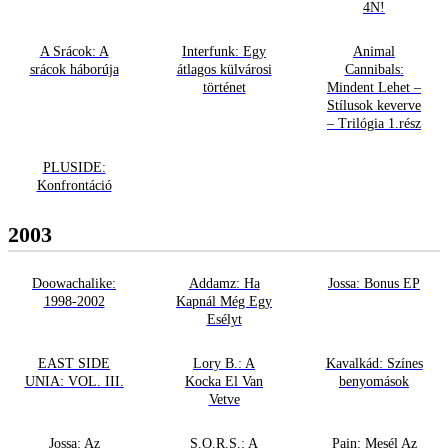
4N!
A Srácok: A
Interfunk: Egy
Animal
srácok háborúja
átlagos külvárosi
Cannibals:
történet
Mindent Lehet –
Stílusok keverve
– Trilógia 1.rész
PLUSIDE:
Konfrontáció
2003
Doowachalike:
Addamz: Ha
Jossa: Bonus EP
1998-2002
Kapnál Még Egy
Esélyt
EAST SIDE
Lory B.: A
Kavalkád: Színes
UNIA: VOL. III.
Kocka El Van
benyomások
Vetve
Jossa: Az
S.O.R.S.: A
Pain: Mesél Az