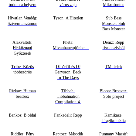
tudom a helyem
város zaja
Mikrofontos
Hívatlan Vendég:
Tyson: A Hitetlen
Sub Bass
Szívem a számon
Monster: Sub
Bass Monster
Alakváltók:
Pheta:
Deniz: Repp
Hétköznapi
Mivanhanemjönbe…
tiszta szívből
Győztesek
Tribe: Közös
DJ Zefil és DJ
TM: Jelek
többszörös
Gerysson: Back
In The Days
Rizkay: Human
Tibbah:
Bloose Broavaz:
beatbox
Tibbahnation
Solo project
Compilation 4.
Bankos: B oldal
Fankadeli: Repp
Kamikaze:
Tragikomédia
Riddler: Fény
Raptorz: Második
Punnany Massif: