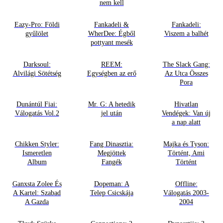
nem kell
Eazy-Pro: Földi
Fankadeli &
Fankadeli:
gyűlölet
WherDee: Égből
Viszem a balhét
pottyant mesék
Darksoul:
REEM:
The Slack Gang:
Alvilági Sötétség
Egységben az erő
Az Utca Összes
Pora
Dunántúl Fiai:
Mr. G: A hetedik
Hivatlan
Válogatás Vol.2
jel után
Vendégek: Van új
a nap alatt
Chikken Styler:
Fang Dinasztia:
Majka és Tyson:
Ismeretlen
Megjöttek
Történt, Ami
Album
Fangék
Történt
Ganxsta Zolee És
Dopeman: A
Offline:
A Kartel: Szabad
Telep Csicskája
Válogatás 2003-
A Gazda
2004