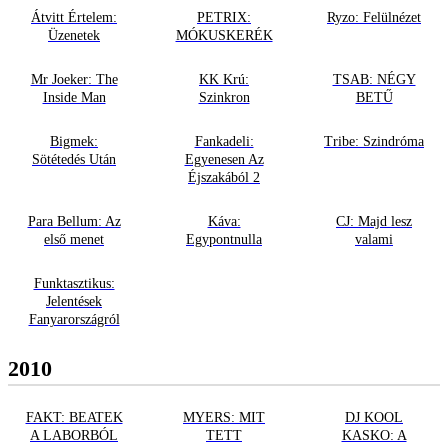
Átvitt Értelem:
PETRIX:
Ryzo: Felülnézet
Üzenetek
MÓKUSKERÉK
Mr Joeker: The
KK Krú:
TSAB: NÉGY
Inside Man
Szinkron
BETŰ
Bigmek:
Fankadeli:
Tribe: Szindróma
Sötétedés Után
Egyenesen Az
Éjszakából 2
Para Bellum: Az
Káva:
CJ: Majd lesz
első menet
Egypontnulla
valami
Funktasztikus:
Jelentések
Fanyarországról
2010
FAKT: BEATEK
MYERS: MIT
DJ KOOL
A LABORBÓL
TETT
KASKO: A