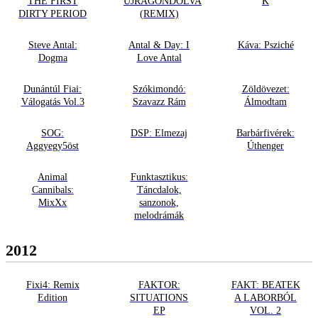
THE FIRST
ÚJRAGONDOLVA
K
DIRTY PERIOD
(REMIX)
Steve Antal:
Antal & Day: I
Káva: Psziché
Dogma
Love Antal
Dunántúl Fiai:
Szókimondó:
Zöldövezet:
Válogatás Vol.3
Szavazz Rám
Álmodtam
SOG:
DSP: Elmezaj
Barbárfivérek:
Aggyegy5öst
Úthenger
Animal
Funktasztikus:
Cannibals:
Táncdalok,
MixXx
sanzonok,
melodrámák
2012
Fixi4: Remix
FAKTOR:
FAKT: BEATEK
Edition
SITUATIONS
A LABORBÓL
EP
VOL. 2