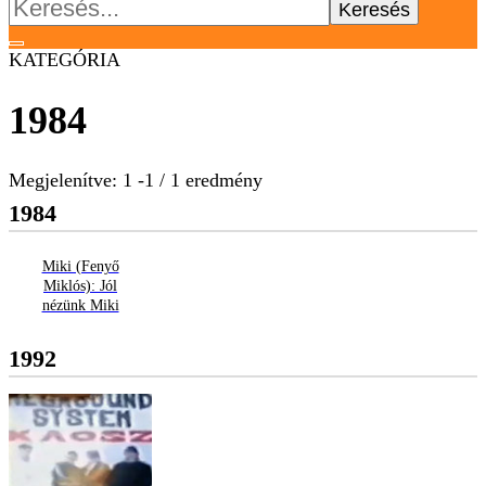
Keresés:
KATEGÓRIA
1984
Megjelenítve: 1 -1 / 1 eredmény
1984
Miki (Fenyő
Miklós): Jól
nézünk Miki
1992