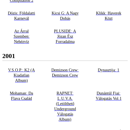
Compilation 2
Dózis: Földalatti
Kicsi G: A Nagy
Klikk: Haverek
Karnevál
Dobás
Közt
Az Árral
PLUSIDE: A
Szemben:
Józan Ész
Nehézvíz
Forradalma
2001
V.S.O.P.: K2 (A
Demizson Crew:
Dynasztija: 1
Kiadatlan
Demizson Crew
Album)
Mohaman: Da
RAPNET:
Dunántúl Fiai:
Flava Család
L.U.V.A.
Válogatás Vol.1
(Letölthető
Underground
Válogatás
Album)