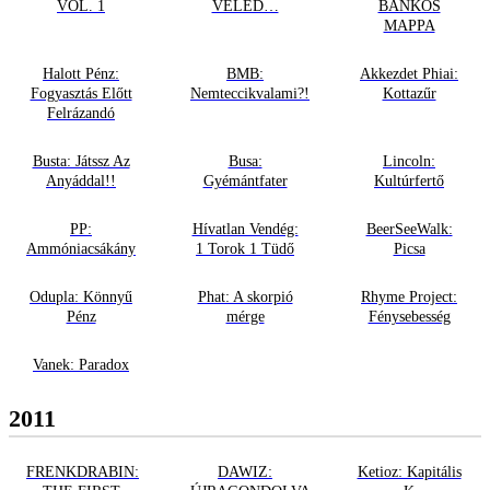
VOL. 1
VELED…
BANKOS
MAPPA
Halott Pénz:
BMB:
Akkezdet Phiai:
Fogyasztás Előtt
Nemteccikvalami?!
Kottazűr
Felrázandó
Busta: Játssz Az
Busa:
Lincoln:
Anyáddal!!
Gyémántfater
Kultúrfertő
PP:
Hívatlan Vendég:
BeerSeeWalk:
Ammóniacsákány
1 Torok 1 Tüdő
Picsa
Odupla: Könnyű
Phat: A skorpió
Rhyme Project:
Pénz
mérge
Fénysebesség
Vanek: Paradox
2011
FRENKDRABIN:
DAWIZ:
Ketioz: Kapitális