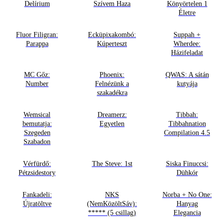
Delírium
Szívem Haza
Könyörtelen 1
Életre
Fluor Filigran:
Ecküpixakombó:
Suppah +
Parappa
Kúperteszt
Wherdee:
Házifeladat
MC Gőz:
Phoenix:
QWAS: A sátán
Number
Felnézünk a
kutyája
szakadékra
Wemsical
Dreamerz:
Tibbah:
bemutatja:
Egyetlen
Tibbahnation
Szegeden
Compilation 4.5
Szabadon
Vérfürdő:
The Steve: 1st
Siska Finuccsi:
Pétzsidestory
Dühkór
Fankadeli:
NKS
Norba + No One:
Újratöltve
(NemKözöltSáv):
Hanyag
***** (5 csillag)
Elegancia