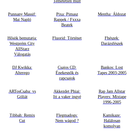
Temetetlen múlt
Punnany Massif:
Pixa: Pimasz
Mentha: Áldozat
Mai Napló
Rappek / Fxxxa
Beatek
Hősök bemutatja:
Fluorid: Történet
Fhészek:
Westprém City
Darázsfészek
AllStarz
Válogatás
DJ Kwikka:
Csajos CD:
Bankos: Lost
Alterego
Énekesnők és
Tapes 2003-2005
rapcsajok
ARTosCsaba: vs
Akkezdet Phiai:
Rap Jam Allstar
Góliát
Itt a vaker ingyé
Players: Mixtape
1996-2005
Tibbah: Remix
Flegmadogs:
Kamikaze:
Cut
Nem wágod ?
Halálosan
komolyan