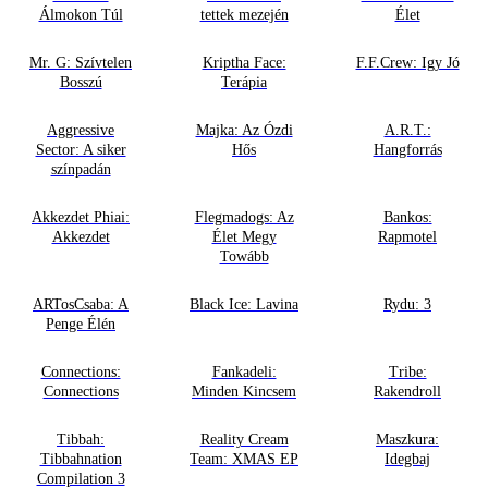
Álmokon Túl
tettek mezején
Élet
Mr. G: Szívtelen
Kriptha Face:
F.F.Crew: Igy Jó
Bosszú
Terápia
Aggressive
Majka: Az Ózdi
A.R.T.:
Sector: A siker
Hős
Hangforrás
színpadán
Akkezdet Phiai:
Flegmadogs: Az
Bankos:
Akkezdet
Élet Megy
Rapmotel
Towább
ARTosCsaba: A
Black Ice: Lavina
Rydu: 3
Penge Élén
Connections:
Fankadeli:
Tribe:
Connections
Minden Kincsem
Rakendroll
Tibbah:
Reality Cream
Maszkura:
Tibbahnation
Team: XMAS EP
Idegbaj
Compilation 3