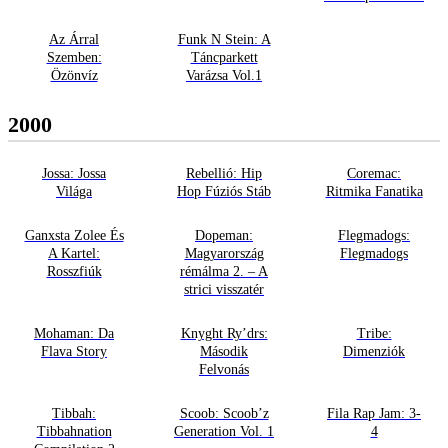
Az Árral
Funk N Stein: A
Szemben:
Táncparkett
Özönvíz
Varázsa Vol.1
2000
Jossa: Jossa
Rebellió: Hip
Coremac:
Világa
Hop Fúziós Stáb
Ritmika Fanatika
Ganxsta Zolee És
Dopeman:
Flegmadogs:
A Kartel:
Magyarország
Flegmadogs
Rosszfiúk
rémálma 2. – A
strici visszatér
Mohaman: Da
Knyght Ry’drs:
Tribe:
Flava Story
Második
Dimenziók
Felvonás
Tibbah:
Scoob: Scoob’z
Fila Rap Jam: 3-
Tibbahnation
Generation Vol. 1
4