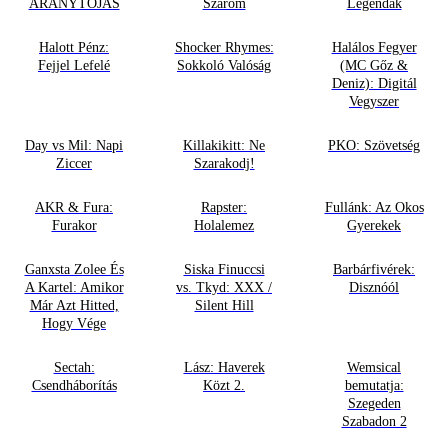
ARANYTOJÁS
Szarom
Legendák
Halott Pénz:
Shocker Rhymes:
Halálos Fegyer
Fejjel Lefelé
Sokkoló Valóság
(MC Gőz &
Deniz): Digitál
Vegyszer
Day vs Mil: Napi
Killakikitt: Ne
PKO: Szövetség
Ziccer
Szarakodj!
AKR & Fura:
Rapster:
Fullánk: Az Okos
Furakor
Holalemez
Gyerekek
Ganxsta Zolee És
Siska Finuccsi
Barbárfivérek:
A Kartel: Amikor
vs. Tkyd: XXX /
Disznóól
Már Azt Hitted,
Silent Hill
Hogy Vége
Sectah:
Lász: Haverek
Wemsical
Csendháborítás
Közt 2.
bemutatja:
Szegeden
Szabadon 2