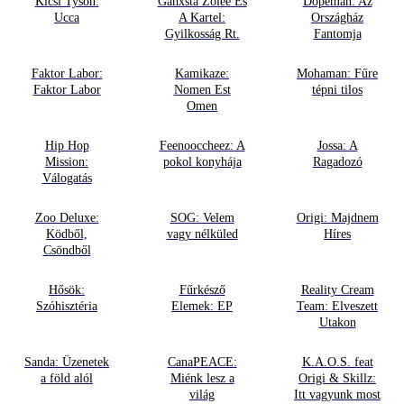
Kicsi Tyson:
Ganxsta Zolee És
Dopeman: Az
Ucca
A Kartel:
Országház
Gyilkosság Rt.
Fantomja
Faktor Labor:
Kamikaze:
Mohaman: Fűre
Faktor Labor
Nomen Est
tépni tilos
Omen
Hip Hop
Feenooccheez: A
Jossa: A
Mission:
pokol konyhája
Ragadozó
Válogatás
Zoo Deluxe:
SOG: Velem
Origi: Majdnem
Ködből,
vagy nélküled
Híres
Csöndből
Hősök:
Fűrkésző
Reality Cream
Szóhisztéria
Elemek: EP
Team: Elveszett
Utakon
Sanda: Üzenetek
CanaPEACE:
K.A.O.S. feat
a föld alól
Miénk lesz a
Origi & Skillz:
világ
Itt vagyunk most