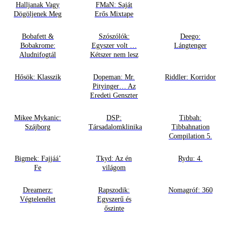
Halljanak Vagy
FMaN: Saját
Dögöljenek Meg
Erős Mixtape
Bobafett &
Szószólók:
Deego:
Bobakrome:
Egyszer volt …
Lángtenger
Aludnifogtál
Kétszer nem lesz
Hősök: Klasszik
Dopeman: Mr.
Riddler: Korridor
Pityinger… Az
Eredeti Genszter
Mikee Mykanic:
DSP:
Tibbah:
Szájborg
Társadalomklinika
Tibbahnation
Compilation 5.
Bigmek: Fajjáá’
Tkyd: Az én
Rydu: 4.
Fe
világom
Dreamerz:
Rapszodik:
Nomagróf: 360
Végtelenélet
Egyszerű és
őszinte