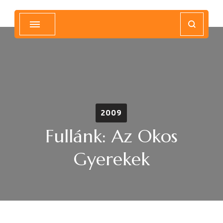
Magyar Hip Hop Archívum
Magyarország
2009
Fullánk: Az Okos
Gyerekek