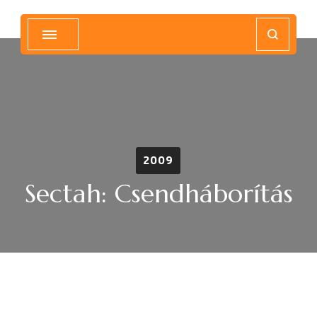
Magyar Hip Hop Archívum
Magyarország
2009
Sectah: Csendháborítás