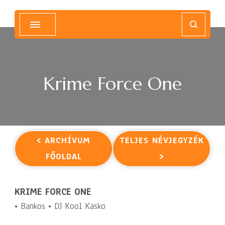
Magyar Hip Hop Archívum
Magyarország
Krime Force One
< ARCHÍVUM
TELJES NÉVJEGYZÉK
FŐOLDAL
>
KRIME FORCE ONE
• Bankos • DJ Kool Kasko