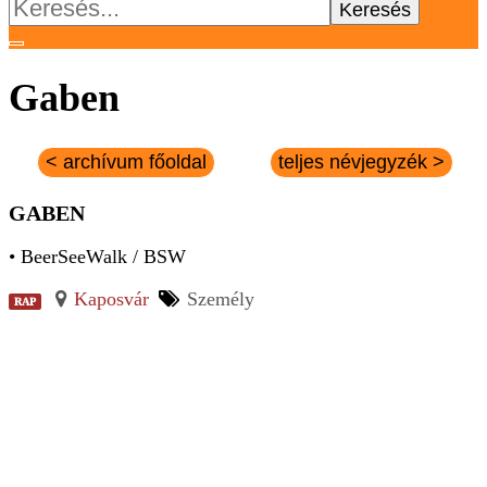
Keresés:
Gaben
< archívum főoldal
teljes névjegyzék >
GABEN
• BeerSeeWalk / BSW
Kaposvár
Személy
RAP