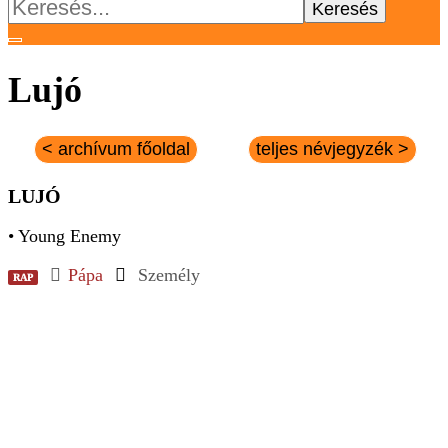
Keresés:
Lujó
< archívum főoldal
teljes névjegyzék >
LUJÓ
• Young Enemy
Pápa
Személy
RAP