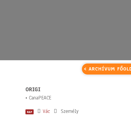
< ARCHÍVUM FŐOL
ORIGI
• CanaPEACE
Vác
Személy
RAP