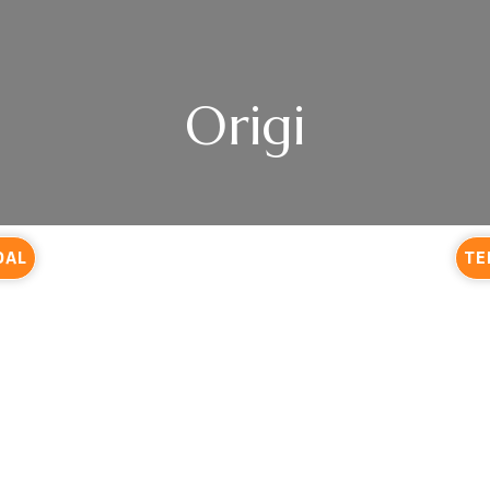
Origi
DAL
TE