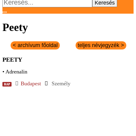
Keresés:
Peety
< archívum főoldal
teljes névjegyzék >
PEETY
• Adrenalin
Budapest
Személy
RAP