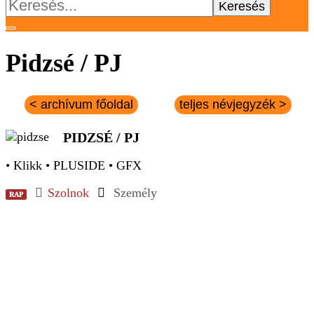
Keresés:
Pidzsé / PJ
< archívum főoldal
teljes névjegyzék >
PIDZSÉ / PJ
• Klikk • PLUSIDE • GFX
Szolnok
Személy
RAP