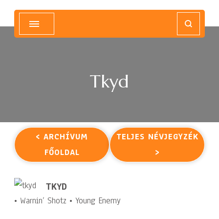
Magyar Hip Hop Archívum
Magyarország
Tkyd
< ARCHÍVUM
TELJES NÉVJEGYZÉK
FŐOLDAL
>
TKYD
• Warnin’ Shotz • Young Enemy