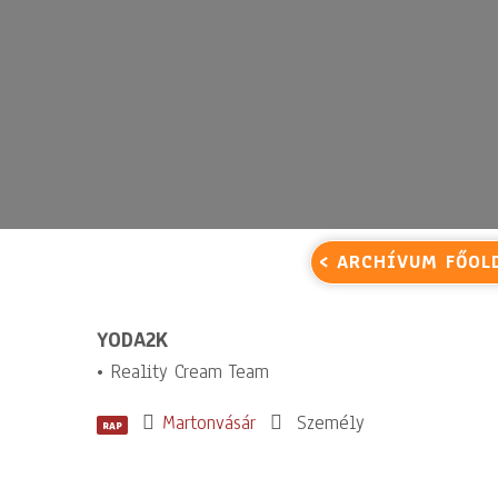
< ARCHÍVUM FŐOL
YODA2K
• Reality Cream Team
Martonvásár
Személy
RAP