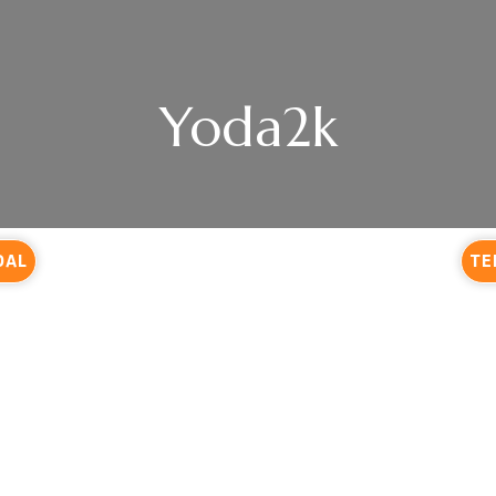
Yoda2k
DAL
TE