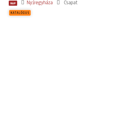
Nyíregyháza
Csapat
RAP
KATALÓGUS